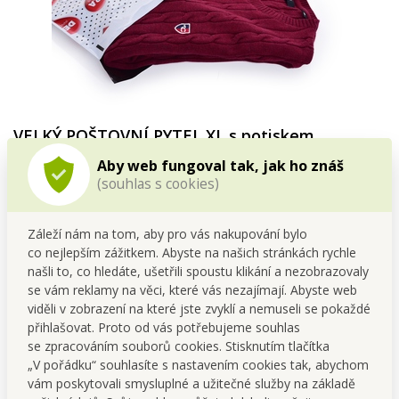
VELKÝ POŠTOVNÍ PYTEL XL s potiskem
Aby web fungoval tak, jak ho znáš
pružný
při balení
(souhlas s cookies)
lze na něj
snadno
nalepit
štítek s adresou
poskytne tvé zásilce
ochranu proti vlhkosti
,
Záleží nám na tom, aby pro vás nakupování bylo
nečistotám a prachu.
co nejlepším zážitkem. Abyste na našich stránkách rychle
našli to, co hledáte, ušetřili spoustu klikání a nezobrazovaly
se vám reklamy na věci, které vás nezajímají. Abyste web
viděli v zobrazení na které jste zvyklí a nemuseli se pokaždé
přihlašovat. Proto od vás potřebujeme souhlas
se zpracováním souborů cookies. Stisknutím tlačítka
„V pořádku“ souhlasíte s nastavením cookies tak, abychom
vám poskytovali smysluplné a užitečné služby na základě