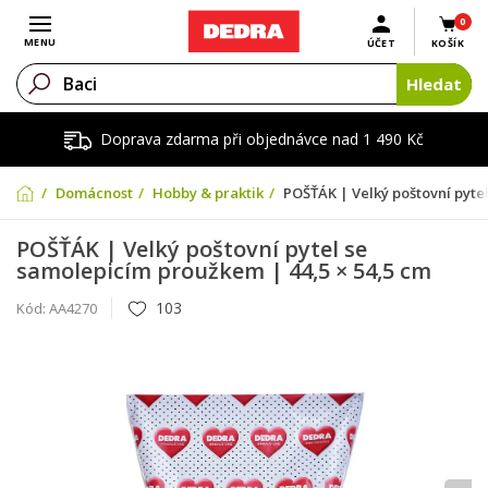
0
Otevřít menu
MENU
ÚČET
KOŠÍK
Hledat
Doprava zdarma při objednávce nad 1 490 Kč
Domácnost
Hobby & praktik
POŠŤÁK | Velký poštovní pyte
POŠŤÁK | Velký poštovní pytel se
samolepicím proužkem | 44,5 × 54,5 cm
103
Kód:
AA4270