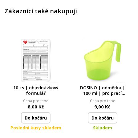
Zákazníci také nakupují
10 ks | objednávkový
DOSINO | odměrka |
formulář
100 ml | pro prací
prášky & sypké čističe
Cena pro tebe
Cena pro tebe
8,00 Kč
9,00 Kč
Do kočáru
Do kočáru
Poslední kusy skladem
Skladem