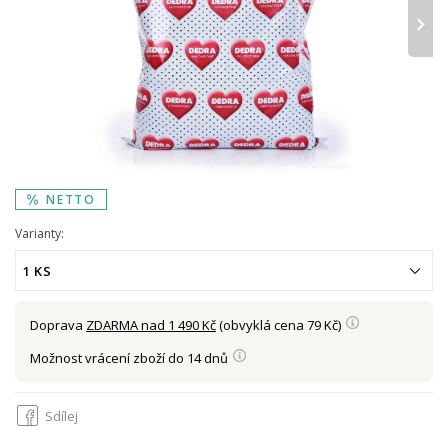
›
NETTO
Varianty:
1 KS
Doprava
ZDARMA nad 1 490 Kč
(obvyklá cena 79 Kč)
Možnost vrácení zboží do 14 dnů
Sdílej