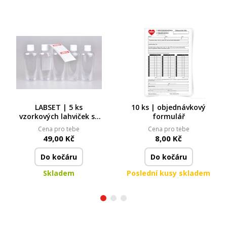
LABSET | 5 ks
10 ks | objednávkový
vzorkových lahviček se
formulář
štítky | 100 ml | na
Cena pro tebe
Cena pro tebe
vzorky kosmetiky &
49,00 Kč
8,00 Kč
čisticích prostředků
Do kočáru
Do kočáru
Skladem
Poslední kusy skladem