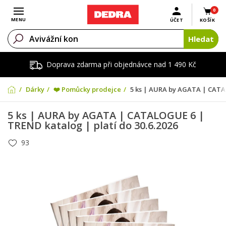
0
Otevřít menu
MENU
ÚČET
KOŠÍK
Hledat
Doprava zdarma při objednávce nad 1 490 Kč
Dárky
❤️ Pomůcky prodejce
5 ks | AURA by AGATA | CATAL
5 ks | AURA by AGATA | CATALOGUE 6 |
TREND katalog | platí do 30.6.2026
93