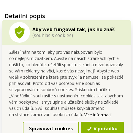
Detailní popis
5 x
AURA by AGATA CATALOGUE 6
Aby web fungoval tak, jak ho znáš
(souhlas s cookies)
Tištěný katalog
má 72 stran
a nalezneš v něm například
novou
parfemaci AURA by AGATA
, romantická a ženská vůně vás
zahalí do jemného růžového závoje plného elegance a nechybí
Záleží nám na tom, aby pro vás nakupování bylo
ani
další lákavé novinky
a samozřejmě
spousta oblíbených
co nejlepším zážitkem. Abyste na našich stránkách rychle
našli to, co hledáte, ušetřili spoustu klikání a nezobrazovaly
akčních nabídek
, které se vyplatí!
se vám reklamy na věci, které vás nezajímají. Abyste web
viděli v zobrazení na které jste zvyklí a nemuseli se pokaždé
přihlašovat. Proto od vás potřebujeme souhlas
Platnost cen
podle nového katalogu je
platnost cen je od
se zpracováním souborů cookies. Stisknutím tlačítka
22.5.2026 (09:00 hod.) do 30.6.2026 nebo do vyprodání
„V pořádku“ souhlasíte s nastavením cookies tak, abychom
zásob.
vám poskytovali smysluplné a užitečné služby na základě
vašich údajů. Svůj souhlas můžete kdykoli změnit
Hmotnost cca 5 x 167 g
na stránce zpracování osobních údajů.
Více informací
Distributor: Vaše Dedra s. r. o., Podhradní 69, Česká Skalice,
Spravovat cookies
V pořádku
Česká republika