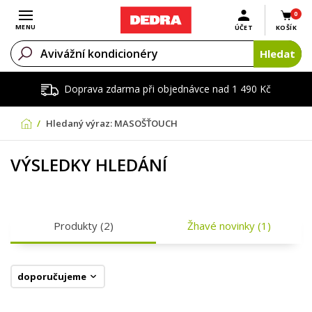
0
Otevřít menu
MENU
ÚČET
KOŠÍK
Hledat
Doprava zdarma při objednávce nad 1 490 Kč
Hledaný výraz: MASOŠŤOUCH
VÝSLEDKY HLEDÁNÍ
Produkty
(2)
Žhavé novinky
(1)
doporučujeme