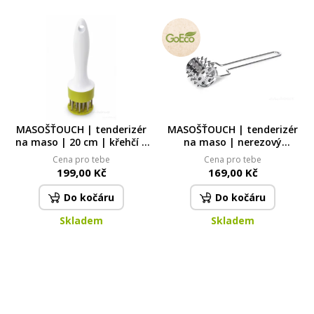
MASOŠŤOUCH | tenderizér
MASOŠŤOUCH | tenderizér
na maso | 20 cm | křehčí a
na maso | nerezový
šťavnatější maso bez
válečkový změkčovač s
Cena pro tebe
Cena pro tebe
námahy
ostrými hroty | 20 cm
199,00 Kč
169,00 Kč
Do kočáru
Do kočáru
Skladem
Skladem