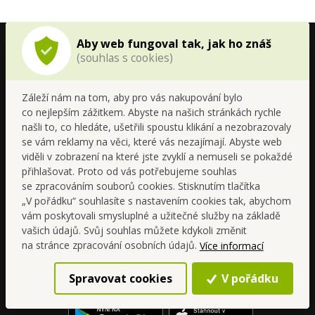
Aby web fungoval tak, jak ho znáš
(souhlas s cookies)
Záleží nám na tom, aby pro vás nakupování bylo
co nejlepším zážitkem. Abyste na našich stránkách rychle
našli to, co hledáte, ušetřili spoustu klikání a nezobrazovaly
se vám reklamy na věci, které vás nezajímají. Abyste web
viděli v zobrazení na které jste zvyklí a nemuseli se pokaždé
Spolupracuj s Dedrou
přihlašovat. Proto od vás potřebujeme souhlas
se zpracováním souborů cookies. Stisknutím tlačítka
„V pořádku“ souhlasíte s nastavením cookies tak, abychom
+420 499 599 577
vám poskytovali smysluplné a užitečné služby na základě
vašich údajů. Svůj souhlas můžete kdykoli změnit
objednavky@dedra.cz
na stránce zpracování osobních údajů.
Více informací
Sleduj nás na
Spravovat cookies
V pořádku
Stáhni si mobilní aplikaci