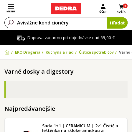
0
Otvoriť menu
MENU
ÚČET
KOŠÍK
Hľadať
Doprava zadarmo pri objednávke nad 59,00 €
EKO Drogéria
Kuchyňa a riad
Čističe spotřebičov
Varné 
Varné dosky a digestory
Najpredávanejšie
Sada 1+1 | CERAMICUM | 2v1 Čistič a
leštěnka na sklokeramickou a