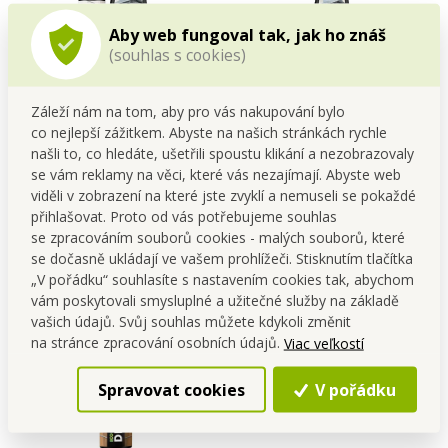
Aby web fungoval tak, jak ho znáš
(souhlas s cookies)
Kompletní péče o digestoř |
CLEANER DIGESTOR | Čistič
Záleží nám na tom, aby pro vás nakupování bylo
Čistič + impregnační sprej |
na digestoř a odsavače par
500 ml + 200 ml
| šetrné složení | 500 ml 500
co nejlepší zážitkem. Abyste na našich stránkách rychle
ZĽAVA 3 €
Cena pre teba
ml
našli to, co hledáte, ušetřili spoustu klikání a nezobrazovaly
8,69 €
10,79 €
se vám reklamy na věci, které vás nezajímají. Abyste web
viděli v zobrazení na které jste zvyklí a nemuseli se pokaždé
Do kočíka
Do kočíka
přihlašovat. Proto od vás potřebujeme souhlas
Skladom
Skladom
se zpracováním souborů cookies - malých souborů, které
se dočasně ukládají ve vašem prohlížeči. Stisknutím tlačítka
„V pořádku“ souhlasíte s nastavením cookies tak, abychom
vám poskytovali smysluplné a užitečné služby na základě
vašich údajů. Svůj souhlas můžete kdykoli změnit
na stránce zpracování osobních údajů.
Viac veľkostí
Spravovat cookies
V pořádku