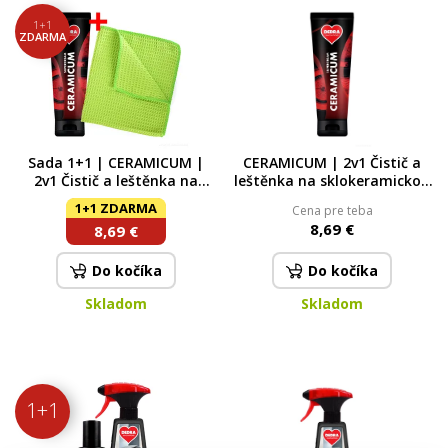
5
Skladom
1+1
ZDARMA
5,59 €
Sada 1+1 | CERAMICUM |
CERAMICUM | 2v1 Čistič a
2v1 Čistič a leštěnka na
leštěnka na sklokeramickou
sklokeramickou a indukční
a indukční desku | 200 ml
1+1 ZDARMA
Cena pre teba
desku + ZDARMA utěrka
200 ml
8,69 €
8,69 €
Do kočíka
Do kočíka
Skladom
Skladom
1+1