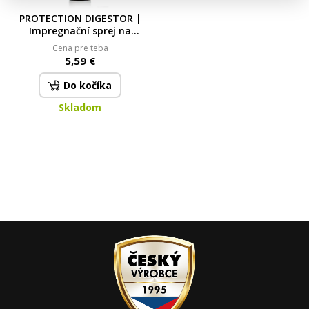
PROTECTION DIGESTOR |
Impregnační sprej na
digestoř | šetrná ochrana
Cena pre teba
povrchu | 200 ml 200 ml
5,59 €
Do kočíka
Skladom