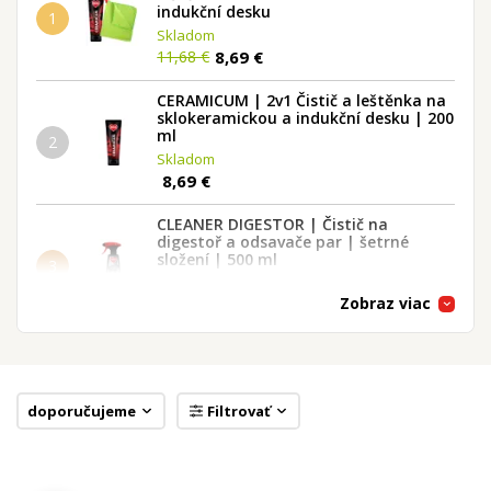
indukční desku
1
Skladom
8,69 €
11,68 €
CERAMICUM | 2v1 Čistič a leštěnka na
sklokeramickou a indukční desku | 200
ml
2
Skladom
8,69 €
CLEANER DIGESTOR | Čistič na
digestoř a odsavače par | šetrné
složení | 500 ml
3
Skladom
Zobraz viac
8,69 €
Kompletní péče o digestoř | Čistič +
impregnační sprej | 500 ml + 200 ml
4
Skladom
10,79 €
14,28 €
doporučujeme
Filtrovať
PROTECTION DIGESTOR | Impregnační
sprej na digestoř | šetrná ochrana
povrchu | 200 ml