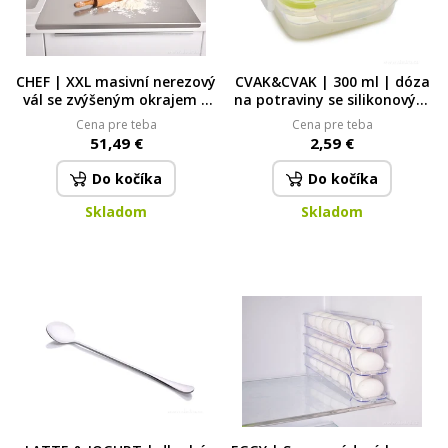
CHEF | XXL masivní nerezový
CVAK&CVAK | 300 ml | dóza
vál se zvýšeným okrajem |
na potraviny se silikonovým
60 × 50 cm 60 x 50 cm
těsněním
Cena pre teba
Cena pre teba
51,49 €
2,59 €
Do kočíka
Do kočíka
Skladom
Skladom