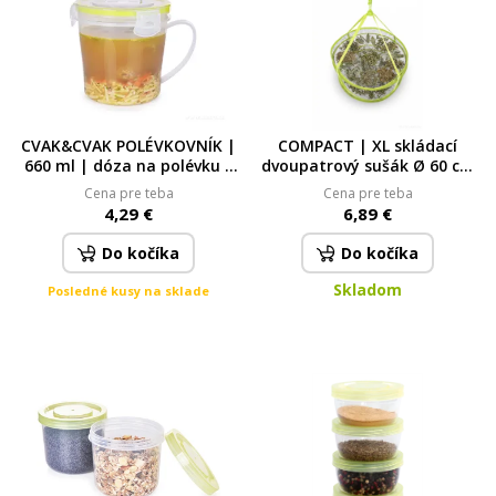
CVAK&CVAK POLÉVKOVNÍK |
COMPACT | XL skládací
660 ml | dóza na polévku s
dvoupatrový sušák Ø 60 cm
ventilem a silikonovým
| na prádlo, ovoce, houby &
Cena pre teba
Cena pre teba
těsněním
bylinky
4,29 €
6,89 €
Do kočíka
Do kočíka
Skladom
Posledné kusy na sklade