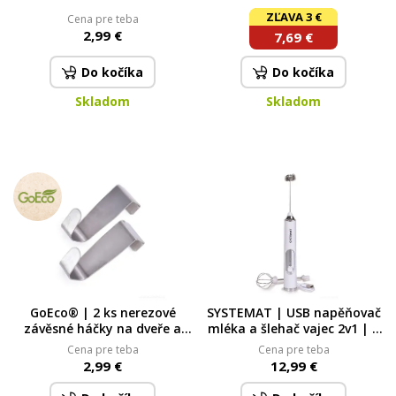
obědový box zelený
GoEco® 2× 200 g
ZĽAVA 3 €
Cena pre teba
2,99 €
7,69 €
Do kočíka
Do kočíka
Skladom
Skladom
GoEco® | 2 ks nerezové
SYSTEMAT | USB napěňovač
závěsné háčky na dveře a
mléka a šlehač vajec 2v1 | 3
dvířka nábytku
rychlosti & nabíjecí mini
Cena pre teba
Cena pre teba
šlehač bílý
2,99 €
12,99 €