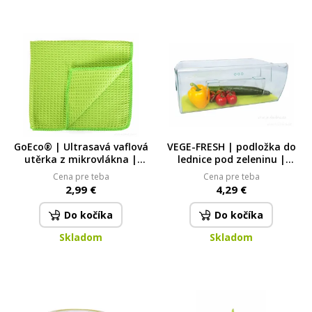
GoEco® | Ultrasavá vaflová
VEGE-FRESH | podložka do
utěrka z mikrovlákna |
lednice pod zeleninu |
35 × 40 cm | zelená
pěnová síťovina prodlužující
Cena pre teba
Cena pre teba
čerstvost
2,99 €
4,29 €
Do kočíka
Do kočíka
Skladom
Skladom