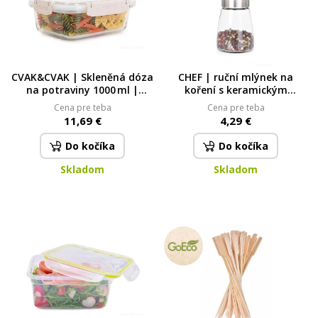
CVAK&CVAK | Skleněná dóza
CHEF | ruční mlýnek na
na potraviny 1000 ml |
koření s keramickým
béžová
mechanizmem | 180 ml
Cena pre teba
Cena pre teba
11,69 €
4,29 €
Do kočíka
Do kočíka
Skladom
Skladom