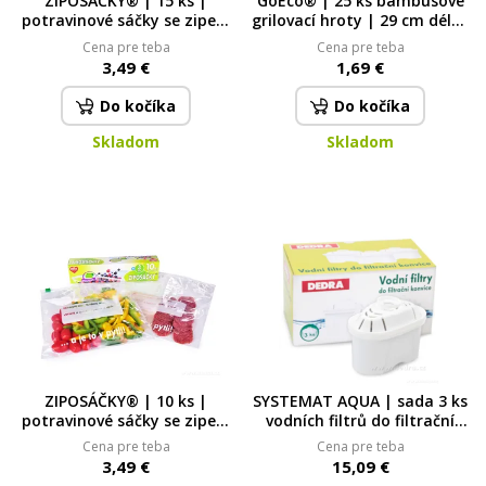
ZIPOSÁČKY® | 15 ks |
GoEco® | 25 ks bambusové
potravinové sáčky se zipem
grilovací hroty | 29 cm délka
1 L objem 1 litr
29 cm
Cena pre teba
Cena pre teba
3,49 €
1,69 €
Do kočíka
Do kočíka
Skladom
Skladom
ZIPOSÁČKY® | 10 ks |
SYSTEMAT AQUA | sada 3 ks
potravinové sáčky se zipem
vodních filtrů do filtrační
3 L objem 3 litry
konvice | s aktivním uhlím
Cena pre teba
Cena pre teba
pro čistou a chutnou vodu s
3,49 €
15,09 €
akt.uhlím