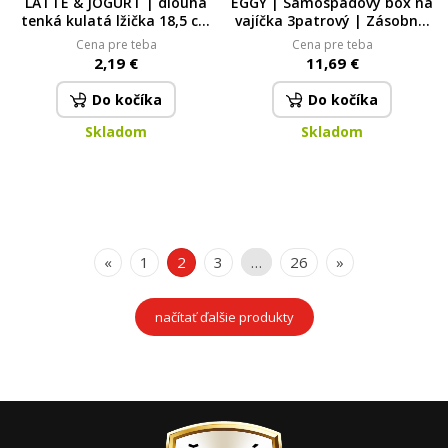
LATTE & JOGURT | dlouhá
EGGY | Samospádový box na
tenká kulatá lžička 18,5 cm
vajíčka 3patrový | Zásobník
| na jogurty, latte a dezerty
na vejce do lednice s
Cena pre teba
Cena pre teba
18,5 cm
automatickým posunem
2,19 €
11,69 €
Do kočíka
Do kočíka
Skladom
Skladom
«
1
2
3
…
26
»
načítať ďalšie produkty