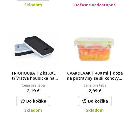
Skladom
Dočasne nedostupné
TRIOHOUBA | 2 ks XXL
CVAK&CVAK | 430 ml | dóza
třívrstvá houbička na
na potraviny se silikonovým
nádobí | extra odolná &
těsněním 430 ml
Cena pre teba
Cena pre teba
drsná strana
2,19 €
2,99 €
Do kočíka
Do kočíka
Skladom
Skladom