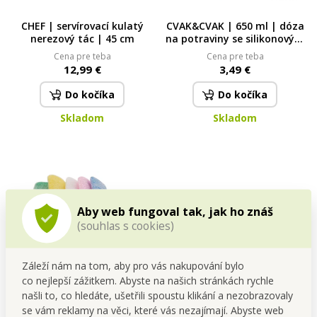
CHEF | servírovací kulatý
CVAK&CVAK | 650 ml | dóza
nerezový tác | 45 cm
na potraviny se silikonovým
těsněním 650 ml
Cena pre teba
Cena pre teba
12,99 €
3,49 €
Do kočíka
Do kočíka
Skladom
Skladom
Aby web fungoval tak, jak ho znáš
(souhlas s cookies)
Záleží nám na tom, aby pro vás nakupování bylo
co nejlepší zážitkem. Abyste na našich stránkách rychle
ABRASIVE | Hadřík s drsným
CVAK&CVAK | Skleněná dóza
našli to, co hledáte, ušetřili spoustu klikání a nezobrazovaly
povrchem 2v1 drátěnka | 6
na jídlo 350 ml | béžová
se vám reklamy na věci, které vás nezajímají. Abyste web
ks
Cena pre teba
Cena pre teba