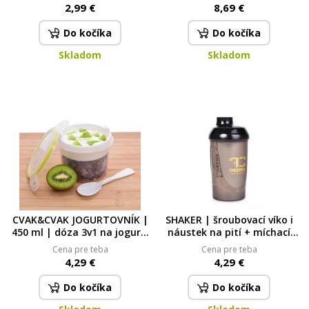
sáčky
studené i teplé nápoje
2,99 €
8,69 €
zelené víko
Do kočíka
Do kočíka
Skladom
Skladom
CVAK&CVAK JOGURTOVNÍK |
SHAKER | šroubovací víko i
450 ml | dóza 3v1 na jogurt,
náustek na pití + míchací
ovoce & lžičku dvoj-dóza se
sítko | PROTEIN SUPREME
Cena pre teba
Cena pre teba
lžičkou
600 ml
4,29 €
4,29 €
Do kočíka
Do kočíka