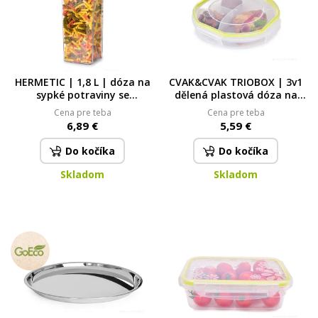
HERMETIC | 1,8 L | dóza na
CVAK&CVAK TRIOBOX | 3v1
sypké potraviny se
dělená plastová dóza na
silikonovým těsněním
potraviny se silikonovým
Cena pre teba
Cena pre teba
těsněním | 450 + 220 + 220
6,89 €
5,59 €
ml 450 + 220 + 220 ml
Do kočíka
Do kočíka
Skladom
Skladom