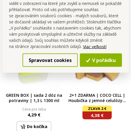
viděli v zobrazení na které jste zvyklí a nemuseli se pokaždé
2,59 €
6,89 €
přihlašovat. Proto od vás potřebujeme souhlas
se zpracováním souborů cookies - malých souborů, které
Do kočíka
Do kočíka
se dočasně ukládají ve vašem prohlížeči. Stisknutím tlačítka
Skladom
Skladom
„V pořádku“ souhlasíte s nastavením cookies tak, abychom
vám poskytovali smysluplné a užitečné služby na základě
vašich údajů. Svůj souhlas můžete kdykoli změnit
na stránce zpracování osobních údajů.
Viac veľkostí
Spravovat cookies
V pořádku
GREEN BOX | sada 2 dóz na
2+1 ZDARMA | COCO CELL |
potraviny | 1,3 L 1300 ml
Houbička z jemné celulózy s
přírodní kokosovou vrstvou
ZĽAVA 2 €
Cena pre teba
| 3 kusy
4,29 €
4,38 €
Do kočíka