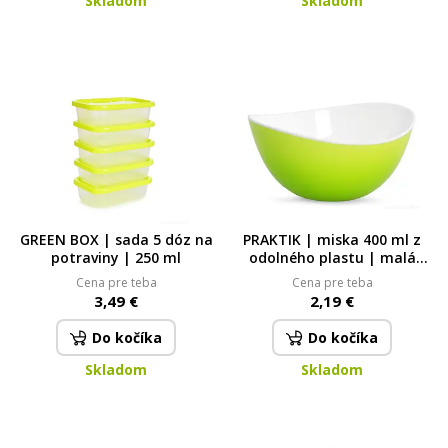
Skladom
Skladom
GREEN BOX | sada 5 dóz na
PRAKTIK | miska 400 ml z
potraviny | 250 ml
odolného plastu | malá
kuchyňská miska na
Cena pre teba
Cena pre teba
přípravu i servírování zelená
3,49 €
2,19 €
Do kočíka
Do kočíka
Skladom
Skladom