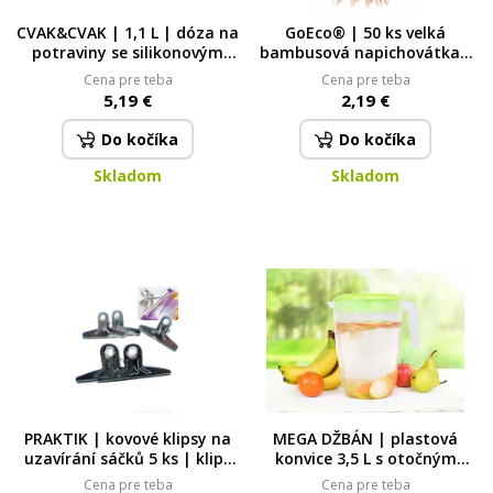
CVAK&CVAK | 1,1 L | dóza na
GoEco® | 50 ks velká
potraviny se silikonovým
bambusová napichovátka s
těsněním na potraviny
rozšířeným koncem | 20 cm
Cena pre teba
Cena pre teba
GoEco
5,19 €
2,19 €
Do kočíka
Do kočíka
Skladom
Skladom
PRAKTIK | kovové klipsy na
MEGA DŽBÁN | plastová
uzavírání sáčků 5 ks | klipy
konvice 3,5 L s otočným
na potravinové obaly a
víkem a odměrkou | na
Cena pre teba
Cena pre teba