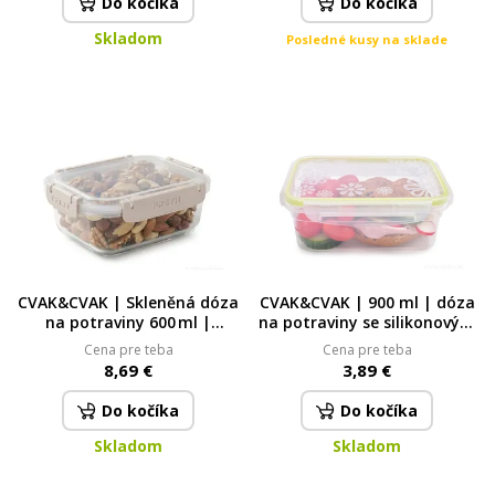
Do kočíka
Do kočíka
Skladom
Posledné kusy na sklade
CVAK&CVAK | Skleněná dóza
CVAK&CVAK | 900 ml | dóza
na potraviny 600 ml |
na potraviny se silikonovým
béžová
těsněním 900 ml
Cena pre teba
Cena pre teba
8,69 €
3,89 €
Do kočíka
Do kočíka
Skladom
Skladom