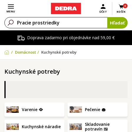
0
Otvoriť menu
MENU
ÚČET
KOŠÍK
Hľadať
Doprava zadarmo pri objednávke nad 59,00 €
Domácnosť
Kuchynské potreby
Kuchynské potreby
Varenie 🥘
Pečenie 🧁
Skladovanie
Kuchynské náradie
potravín 🍱