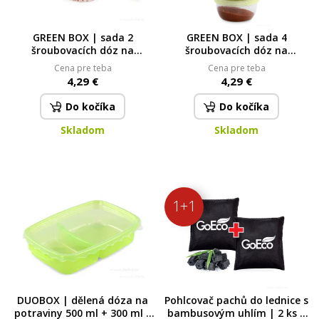
GREEN BOX | sada 2
GREEN BOX | sada 4
šroubovacích dóz na
šroubovacích dóz na
potraviny | 370 ml 2 x 370
potraviny | 180 ml
Cena pre teba
Cena pre teba
ml
4,29 €
4,29 €
Do kočíka
Do kočíka
Skladom
Skladom
1+1
DUOBOX | dělená dóza na
Pohlcovač pachů do lednice s
potraviny 500 ml + 300 ml |
bambusovým uhlím | 2 ks |