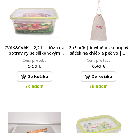
CVAK&CVAK | 2,2 L | dóza na
GoEco® | bavlněno-konopný
potraviny se silikonovým
sáček na chléb a pečivo | 28
těsněním 2200 ml
× 48 cm 28 x 48 cm
Cena pre teba
Cena pre teba
5,99 €
6,49 €
Do kočíka
Do kočíka
Skladom
Skladom