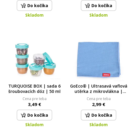
Do kočíka
Do kočíka
Skladom
Skladom
TURQUOISE BOX | sada 6
GoEco® | Ultrasavá vaflová
šroubovacích dóz | 50 ml
utěrka z mikrovlákna |
35 × 40 cm | tyrkysová
Cena pre teba
Cena pre teba
3,49 €
2,99 €
Do kočíka
Do kočíka
Skladom
Skladom