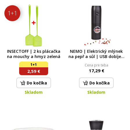
1+1
INSECTOFF | 2 ks plácačka
NEMO | Elektrický mlýnek
na mouchy a hmyz zelená
na pepř a sůl | USB dobíjecí
kořenkový mlýnek
1+1
Cena pre teba
17,29 €
2,59 €
Do kočíka
Do kočíka
Skladom
Skladom