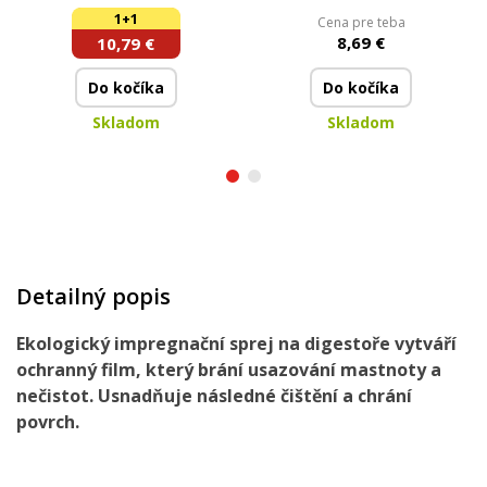
impregnační sprej | 500
sklokeramickou a
1+1
Cena pre teba
ml + 200 ml
indukční desku | 200 ml
8,69 €
10,79 €
Do kočíka
Do kočíka
Skladom
Skladom
Detailný popis
Ekologický impregnační sprej na digestoře vytváří
ochranný film, který brání usazování mastnoty a
nečistot. Usnadňuje následné čištění a chrání
povrch.