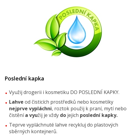
Poslední kapka
Využij drogerii i kosmetiku DO POSLEDNÍ KAPKY.
Lahve
od čisticích prostředků nebo kosmetiky
nejprve vypláchni
, roztok použij k praní, mytí nebo
čistění
a vyu
žij je vždy
do
jejich
poslední kapky.
Teprve vypláchnuté lahve recykluj do plastových
sběrných kontejnerů.