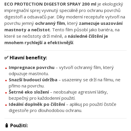
ECO PROTECTION DIGESTOR SPRAY 200 ml
je ekologický
impregnační sprej vyvinutý speciálně pro ochranu povrchů
digestoří a odsavačů par. Díky moderní receptuře vytvoří na
povrchu jemný
ochranný film
, který
zamezuje usazování
mastnoty a nečistot
. Tento film působí jako bariéra, na
které se nečistoty drží méně, a
následné čištění je
mnohem rychlejší a efektivnější
.
✅
Hlavní benefity:
Impregnace povrchu
– vytvoří ochranný film, který
odpuzuje mastnotu.
Snazší budoucí údržba
– usazeniny se drží na filmu, ne
přímo na povrchu.
Šetrné eko složení
– neobsahuje agresivní látky,
bezpečný pro každodenní použití.
Ideální doplněk po čištění
– aplikuj po použití čističe
digestoře pro dlouhodobou ochranu.
🧴
Použití: