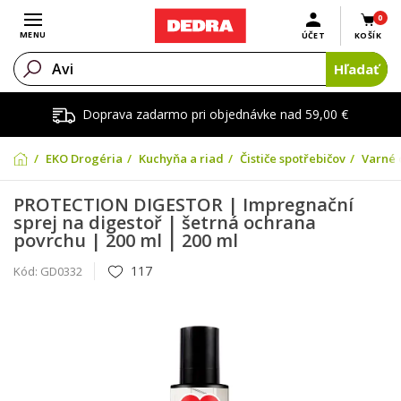
0
Otvoriť menu
MENU
ÚČET
KOŠÍK
Hľadať
Doprava zadarmo pri objednávke nad 59,00 €
EKO Drogéria
Kuchyňa a riad
Čističe spotřebičov
Varné 
PROTECTION DIGESTOR | Impregnační
sprej na digestoř | šetrná ochrana
povrchu | 200 ml | 200 ml
117
Kód:
GD0332