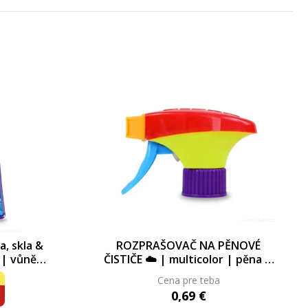
a, skla &
ROZPRAŠOVAČ NA PĚNOVÉ
 | vůně
ČISTIČE ☁️ | multicolor | pěna &
l (náplně
spray | pouze pro pěnové čističe
Cena pre teba
e)
500 ml na lahve 500 ml
0,69 €