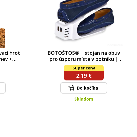
ací hrot
BOTOŠTOS® | stojan na obuv
ahev +
pro úsporu místa v botníku |
00 ml
proti­skluzový plastový organizér
Super cena
bílý
2,19 €
Do kočíka
Skladom