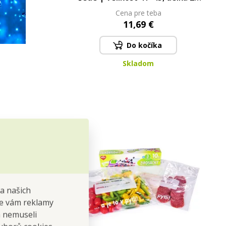
cm
Cena pre teba
11,69 €
Do kočíka
Skladom
na našich
 se vám reklamy
 a nemuseli