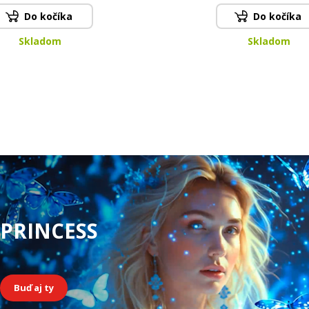
Do kočíka
Do kočíka
Skladom
Skladom
PRINCESS
Buď aj ty