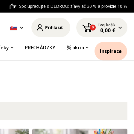
Spolupracujte s DEDROU: zľavy až 30 % a provízie 10 %
Tvoj košík
Prihlásiť
0
0,00 €
čeky
PRECHÁDZKY
akcia
Inspirace