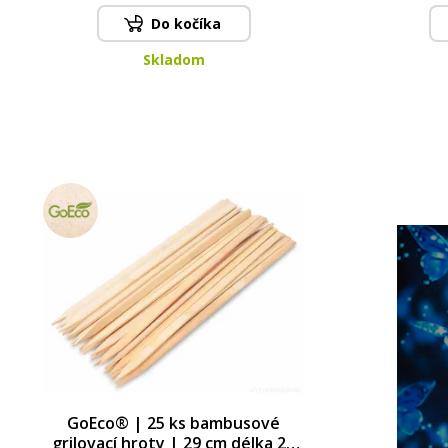
Do kočíka
Skladom
GoEco® | 25 ks bambusové
grilovací hroty | 29 cm délka 29