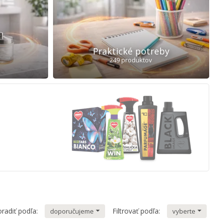
Praktické potreby
249 produktov
radiť podľa:
Filtrovať podľa:
doporučujeme
vyberte