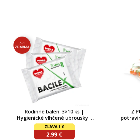
2+1
ZDARMA
Rodinné balení 3×10 ks |
ZIP
Hygienické vlhčené ubrousky z
potravi
bambusu s Aloe Vera | BACILEX®
ZĽAVA 1 €
2,99 €