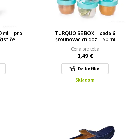
 ml | pro
TURQUOISE BOX | sada 6
čističe
šroubovacích dóz | 50 ml
Cena pre teba
3,49 €
Do kočíka
Skladom