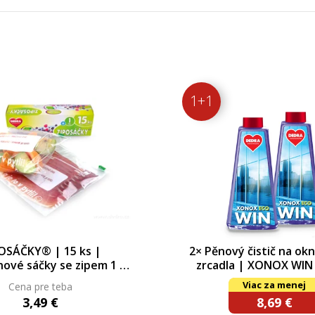
1+1
OSÁČKY® | 15 ks |
2× Pěnový čistič na okn
nové sáčky se zipem 1 L
zrcadla | XONOX WIN
objem 1 litr
JUICY SUMMER | 2× 500 m
Viac za menej
Cena pre teba
bez rozprašovač
3,49 €
8,69 €