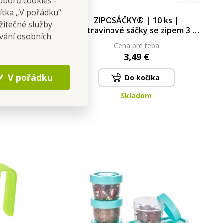
uborů cookies -
čítka „V pořádku“
 Kovové
ZIPOSÁČKY® | 10 ks |
žitečné služby
otem |
potravinové sáčky se zipem 3 L
ování osobních
ka
objem 3 litry
Cena pre teba
3,49 €
V pořádku
Do kočíka
Skladom