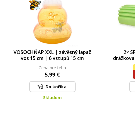
VOSOCHŇAP XXL | závěsný lapač
2× S
vos 15 cm | 6 vstupů 15 cm
drážkova
stírá & n
Cena pre teba
5,99 €
Do kočíka
Skladom