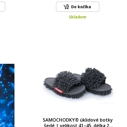
Do kočíka
Skladom
SAMOCHODKY® úklidové botky
šedé | velikost 41–45, délka 28