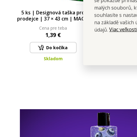
se pokaždé přihla
malých souborů, kt
5 ks | Designová taška pro
SYSTE
souhlasíte s nast
prodejce | 37 × 43 cm | MAGIC
vodních f
na základě vašich 
GARDEN
| s akt
Cena pre teba
Viac veľkost
údajů.
chut
1,39 €
Do kočíka
Skladom