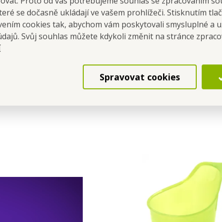
šovat. Proto od vás potřebujeme souhlas se zpracováním so
eré se dočasně ukládají ve vašem prohlížeči. Stisknutím tla
MAT AQUA | sada 3 ks
FC DEDRA EXCLUSIVE |
avením cookies tak, abychom vám poskytovali smysluplné a u
iltrů do filtrační konvice
pero s dotykovým hr
údajů. Svůj souhlas můžete kdykoli změnit na stránce zprac
ivním uhlím pro čistou a
stylus & propis
Cena pre teba
Cena pre teba
í
nou vodu s akt.uhlím
15,09 €
4,29 €
Spravovat cookies
Do kočíka
Do kočíka
Skladom
Skladom