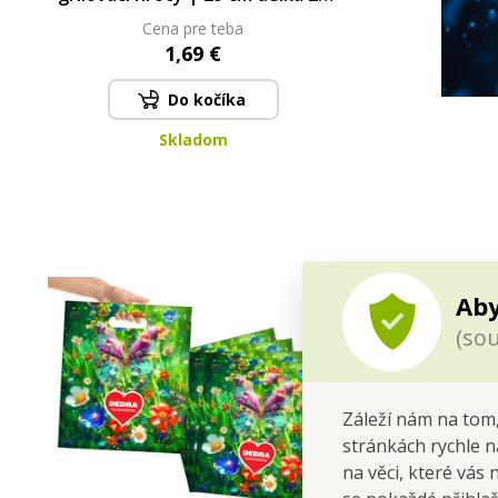
cm
Cena pre teba
1,69 €
Do kočíka
Skladom
Aby
(sou
Záleží nám na tom,
stránkách rychle n
na věci, které vás 