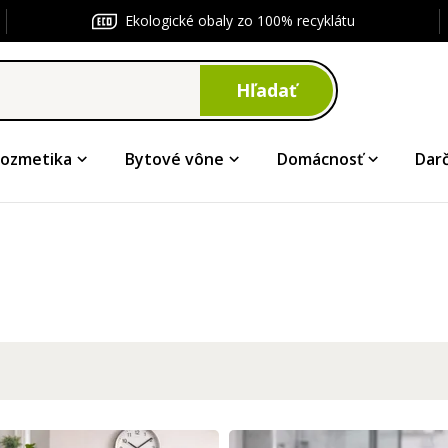
Ekologické obaly zo 100% recyklátu
Hľadať
ozmetika
Bytové vône
Domácnosť
Dar