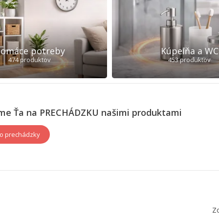
omáce potreby
Kúpeľňa a WC
474 produktov
453 produktov
me Ťa na PRECHÁDZKU našimi produktami
do prechádzky
Zo