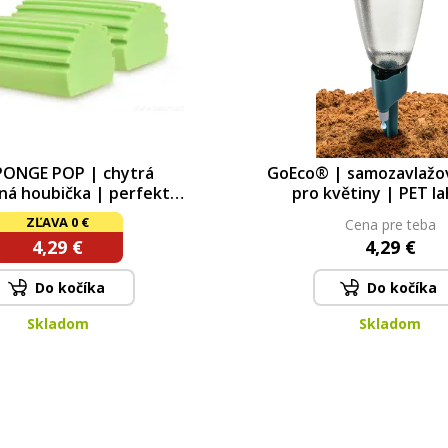
PONGE POP | chytrá
GoEco® | samozavlažov
ná houbička | perfektně
pro květiny | PET l
evíří prach, extra savá |
kapková závlaha | 5
ZĽAVA 0 €
Cena pre teba
zelená
4,29 €
4,29 €
Do kočíka
Do kočíka
Skladom
Skladom