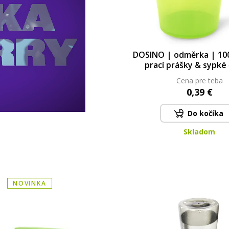
DOSINO | odměrka | 100
prací prášky & sypké 
Cena pre teba
0,39 €
Do kočíka
Skladom
NOVINKA