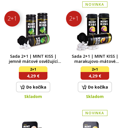
NOVINKA
2+1
2+1
Sada 2+1 | MINT KISS |
Sada 2+1 | MINT KISS |
jemně mátové osvěžující
marakujovo-mátové
pastilky bez cukru
osvěžující pastilky bez cukru
2+1
2+1
spearmint 28 g x 3
| maracuja mint | 28 g x 3
4,29 €
4,29 €
Do kočíka
Do kočíka
Skladom
Skladom
NOVINKA