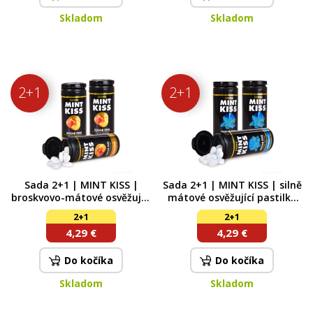
Skladom
Skladom
2+1
2+1
Sada 2+1 | MINT KISS |
Sada 2+1 | MINT KISS | silně
broskvovo-mátové osvěžující
mátové osvěžující pastilky
pastilky bez cukru peach
bez cukru peppermint | 28 g
2+1
2+1
mint | 28 g x 3
x 3
4,29 €
4,29 €
Do kočíka
Do kočíka
Skladom
Skladom