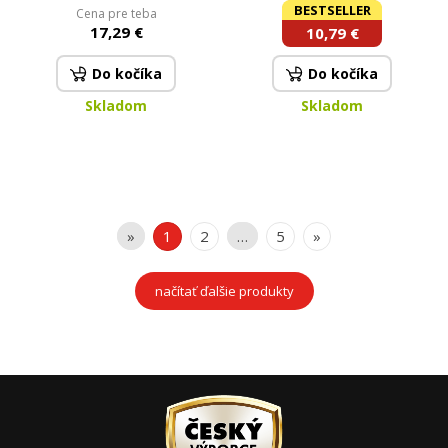
zdravá játra, trávení a
mg šípkového extraktu |
BESTSELLER
Cena pre teba
detoxikace | 90 kapslí | 54,9
100 kapslí | 67,5 g
17,29 €
10,79 €
g
Do kočíka
Do kočíka
Skladom
Skladom
»
1
2
…
5
»
načítať ďalšie produkty