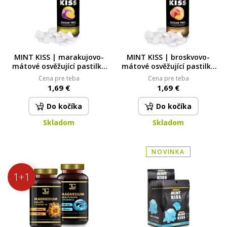
MINT KISS | marakujovo-
MINT KISS | broskvovo-
mátové osvěžující pastilky
mátové osvěžující pastilky
bez cukru | maracuja mint |
bez cukru peach mint | 28 g
Cena pre teba
Cena pre teba
28 g
1,69 €
1,69 €
Do kočíka
Do kočíka
Skladom
Skladom
NOVINKA
1+1