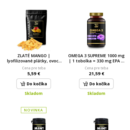
ZLATÉ MANGO |
OMEGA 3 SUPREME 1000 mg
lyofilizované plátky, ovoce
| 1 tobolka = 330 mg EPA &
sušené mrazem | 50 g
220 mg DHA + vitamin E |
Cena pre teba
Cena pre teba
srdce, mozek & zrak | 90
5,59 €
21,59 €
kapslí | 122 g 122 g
Do kočíka
Do kočíka
Skladom
Skladom
NOVINKA