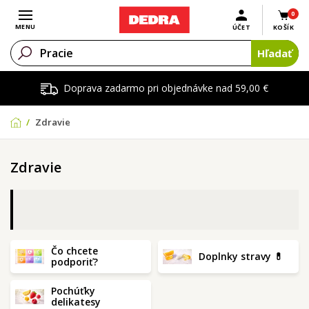
0
Otvoriť menu
MENU
ÚČET
KOŠÍK
Hľadať
Doprava zadarmo pri objednávke nad 59,00 €
Zdravie
Zdravie
Čo chcete
Doplnky stravy 💊
podporiť?
Pochúťky
delikatesy