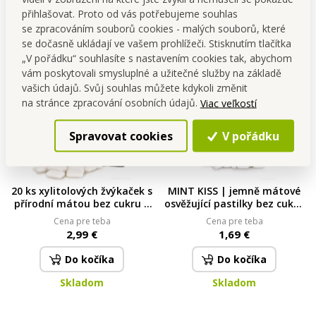
přihlašovat. Proto od vás potřebujeme souhlas
Skladom
Skladom
se zpracováním souborů cookies - malých souborů, které
se dočasně ukládají ve vašem prohlížeči. Stisknutím tlačítka
„V pořádku“ souhlasíte s nastavením cookies tak, abychom
NOVINKA
vám poskytovali smysluplné a užitečné služby na základě
vašich údajů. Svůj souhlas můžete kdykoli změnit
na stránce zpracování osobních údajů.
Viac veľkostí
Spravovat cookies
V pořádku
20 ks xylitolových žvýkaček s
MINT KISS | jemně mátové
přírodní mátou bez cukru |
osvěžující pastilky bez cukru
MINT KISS peppermint | 30
| spearmint | 28 g
Cena pre teba
Cena pre teba
g
2,99 €
1,69 €
Do kočíka
Do kočíka
Skladom
Skladom