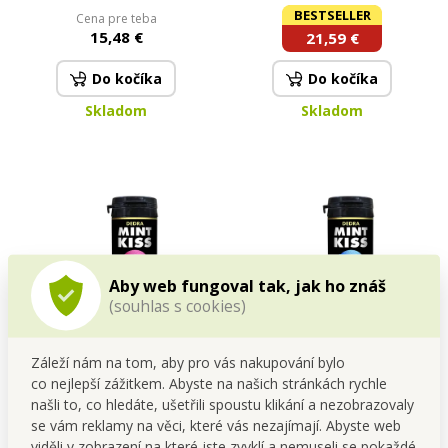
bez cukru peppermint | 28 g
hořčík) + vitamín B6 P5P |
BESTSELLER
Cena pre teba
x 12
vysoká vstřebatelnost, nervy
15,48 €
21,59 €
& energie | 100 kapslí 94,5 g
Do kočíka
Do kočíka
Skladom
Skladom
Aby web fungoval tak, jak ho znáš
(souhlas s cookies)
MINT KISS | rybízovo-
MINT KISS | silně mátové
Záleží nám na tom, aby pro vás nakupování bylo
mátové osvěžující pastilky
osvěžující pastilky bez cukru
co nejlepší zážitkem. Abyste na našich stránkách rychle
bez cukru cassis mint | 28 g
peppermint | 28 g
Cena pre teba
Cena pre teba
našli to, co hledáte, ušetřili spoustu klikání a nezobrazovaly
1,69 €
1,69 €
se vám reklamy na věci, které vás nezajímají. Abyste web
viděli v zobrazení na které jste zvyklí a nemuseli se pokaždé
Do kočíka
Do kočíka