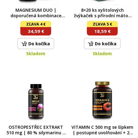
MAGNESIUM DUO |
8×20 ks xylitolových
doporučená kombinace
žvýkaček s přírodní mátou
malátu & bisglycinátu
bez cukru | MINT KISS
ZĽAVA 4 €
ZĽAVA 5 €
doplněná o vitamin B6
peppermint | 160 kusů | 240
34,59 €
18,59 €
g
Do kočíka
Do kočíka
Skladom
Skladom
OSTROPESTŘEC EXTRAKT
VITAMIN C 500 mg se šípkem
510 mg | 80 % silymarinu |
| postupné uvolňování + 25