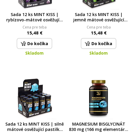
Sada 12 ks MINT KISS |
Sada 12 ks MINT KISS |
rybízovo-mátové osvěžující
jemně mátové osvěžující
pastilky bez cukru cassis
pastilky bez cukru
Cena pre teba
Cena pre teba
mint | 28 g x 12
spearmint | 28 g x 12
15,48 €
15,48 €
Do kočíka
Do kočíka
Skladom
Skladom
Sada 12 ks MINT KISS | silně
MAGNESIUM BISGLYCINÁT
mátové osvěžující pastilky
830 mg (166 mg elementární