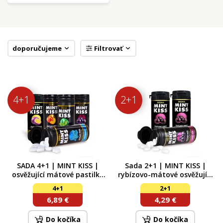
doporučujeme
Filtrovať
4+1
2+1
SADA 4+1 | MINT KISS |
Sada 2+1 | MINT KISS |
osvěžující mátové pastilky
rybízovo-mátové osvěžující
bez cukru | 5 příchutí | 28 g
pastilky bez cukru cassis
4+1
2+1
× 5 dóz
mint | 28 g x 3
6,89 €
4,29 €
Do kočíka
Do kočíka