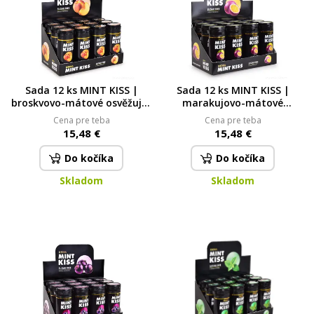
Sada 12 ks MINT KISS |
Sada 12 ks MINT KISS |
broskvovo-mátové osvěžující
marakujovo-mátové
pastilky bez cukru | peach
osvěžující pastilky bez cukru
Cena pre teba
Cena pre teba
mint | 28 g x 12 peach mint
| maracuja mint | 28 g x 12
15,48 €
15,48 €
| 28 g x 3
Do kočíka
Do kočíka
Skladom
Skladom