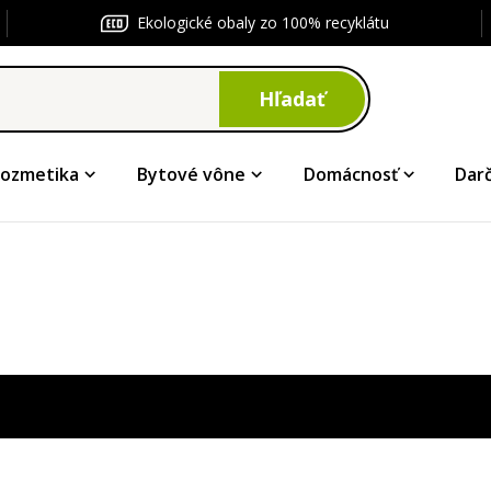
Ekologické obaly zo 100% recyklátu
Hľadať
ozmetika
Bytové vône
Domácnosť
Dar