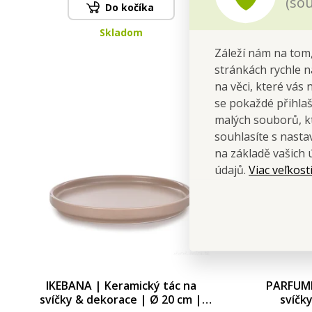
(sou
Do kočíka
Skladom
Záleží nám na tom,
stránkách rychle n
na věci, které vás 
se pokaždé přihla
malých souborů, kt
souhlasíte s nast
na základě vašich 
Viac veľkost
údajů.
IKEBANA | Keramický tác na
PARFUMI
svíčky & dekorace | Ø 20 cm |
svíčk