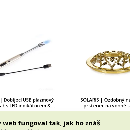
 Dobíjecí USB plazmový
SOLARIS | Ozdobný na
ač s LED indikátorem &
prstenec na vonné s
ilním krkem | platinový
PARFUMIA® PARFU
Cena pre teba
Cena pre teba
SYSTEMAT
12,99 €
8,69 €
 web fungoval tak, jak ho znáš