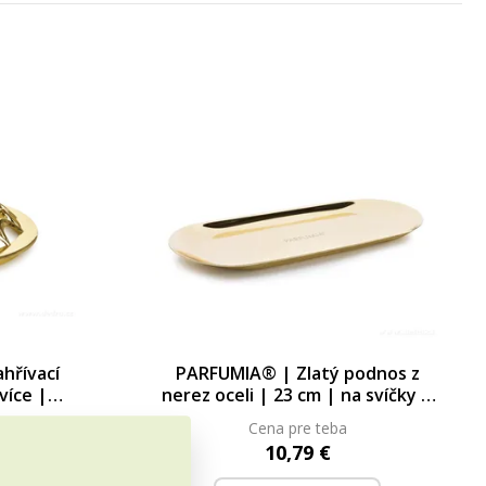
hřívací
PARFUMIA® | Zlatý podnos z
více |
nerez oceli | 23 cm | na svíčky &
MIA®
doplňky PARFUMIA®
Cena pre teba
10,79 €