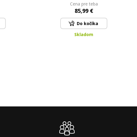
stojanu | Moderní design a
Cena pre teba
efektivní aromaterapie el.
85,99 €
regulace, 3 čas. programy
Do kočíka
Skladom