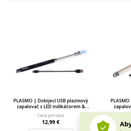
PLASMO | Dobíjecí USB plazmový
PLASMO |
zapalovač s LED indikátorem &
zapalov
flexibilním krkem | černý
flexib
Cena pre teba
SYSTEMAT
12,99 €
Aby