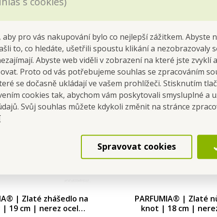
hlas s cookies)
Do kočíka
Do kočíka
Skladom
Skladom
 aby pro vás nakupování bylo co nejlepší zážitkem. Abyste 
ašli to, co hledáte, ušetřili spoustu klikání a nezobrazovaly
nezajímají. Abyste web viděli v zobrazení na které jste zvyklí
šovat. Proto od vás potřebujeme souhlas se zpracováním so
eré se dočasně ukládají ve vašem prohlížeči. Stisknutím tla
avením cookies tak, abychom vám poskytovali smysluplné a u
údajů. Svůj souhlas můžete kdykoli změnit na stránce zprac
í
Spravovat cookies
A® | Zlaté zhášedlo na
PARFUMIA® | Zlaté n
y | 19 cm | nerez ocel
knot | 18 cm | nere