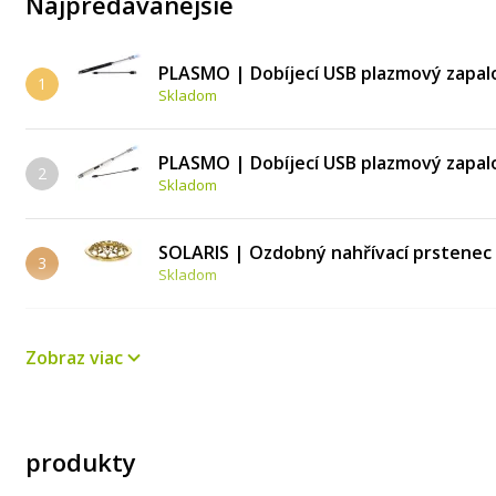
Najpredávanejšie
PLASMO | Dobíjecí USB plazmový zapalo
1
Skladom
PLASMO | Dobíjecí USB plazmový zapalov
2
Skladom
SOLARIS | Ozdobný nahřívací prstenec
3
Skladom
PARFUMIA® | Zlatý podnos z nerez oceli
4
Zobraz viac
Skladom
PARFUMIA® | Zlaté nůžky na knot | 18 
5
Skladom
produkty