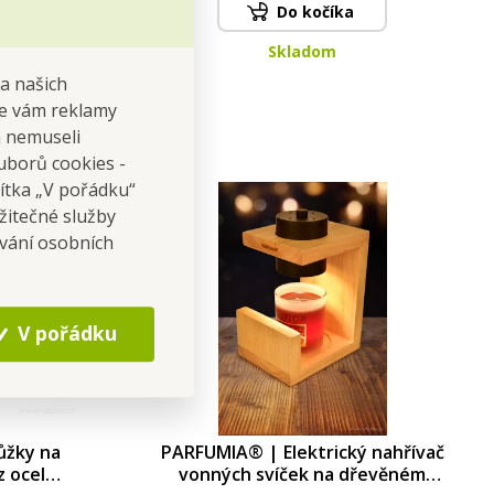
Do kočíka
Skladom
na našich
 se vám reklamy
 a nemuseli
uborů cookies -
čítka „V pořádku“
žitečné služby
ování osobních
V pořádku
ůžky na
PARFUMIA® | Elektrický nahřívač
z ocel
vonných svíček na dřevěném