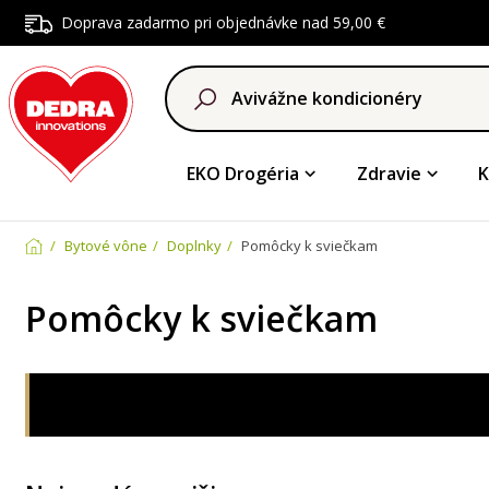
Doprava zadarmo pri objednávke nad 59,00 €
EKO Drogéria
Zdravie
K
Bytové vône
Doplnky
Pomôcky k sviečkam
Pomôcky k sviečkam