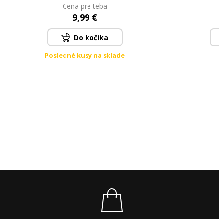
200 ml béžový
Cena pre teba
9,99 €
Do kočíka
Posledné kusy na sklade