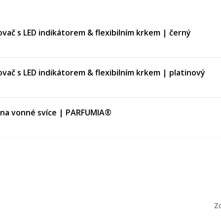
vač s LED indikátorem & flexibilním krkem | černý
ač s LED indikátorem & flexibilním krkem | platinový
 na vonné svíce | PARFUMIA®
 | 23 cm | na svíčky & doplňky
cm | nerez ocel
Zo