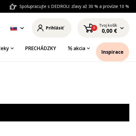
Spolupracujte s DEDROU: zľavy až 30 % a provízie 10 %
Tvoj košík
Prihlásiť
0
0,00 €
čeky
PRECHÁDZKY
akcia
Inspirace