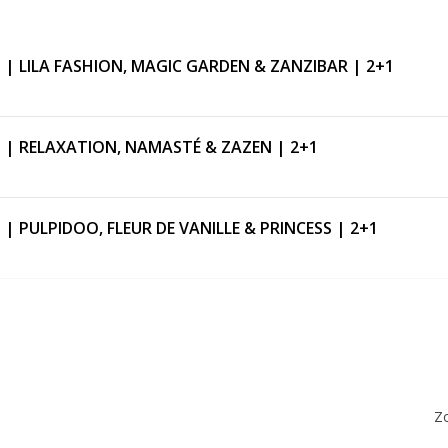
ů | LILA FASHION, MAGIC GARDEN & ZANZIBAR | 2+1
lů | RELAXATION, NAMASTÉ & ZAZEN | 2+1
 | PULPIDOO, FLEUR DE VANILLE & PRINCESS | 2+1
ů | ICE CREAM, LEMONGRASS & PRINCESS | 2+1
Y BLISS & TROPICAL DREAM & tekuté mýdlo RHUBARB TWIS
Zo