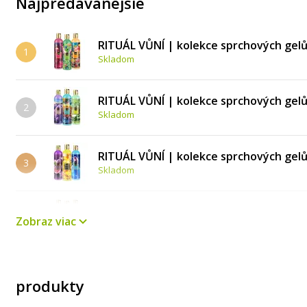
Najpredávanejšie
RITUÁL VŮNÍ | kolekce sprchových gel
1
Skladom
RITUÁL VŮNÍ | kolekce sprchových ge
2
Skladom
RITUÁL VŮNÍ | kolekce sprchových gelů
3
Skladom
RITUÁL VŮNÍ | kolekce sprchových gel
4
Zobraz viac
Skladom
SADA FRUITY | sprchový gel BLUEBERR
5
Skladom
produkty