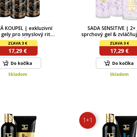
 KOUPEL | exkluzivní
SADA SENSITIVE | 2×
gely pro smyslový rituál
sprchový gel & zvláčňuj
TOVÁ HRUŠKA, MIRAGE
pro citlivou pokožku 
ZĽAVA 3 €
ZĽAVA 3 €
 MAGNOILA WOOD | 2+1
AURA | 2+1
17,29 €
17,29 €
Do kočíka
Do kočíka
Skladom
Skladom
1+1