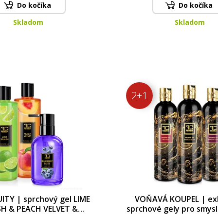
Do kočíka
Do kočíka
Skladom
Skladom
2+1
ITY | sprchový gel LIME
VOŇAVÁ KOUPEL | exk
H & PEACH VELVET &
sprchové gely pro smysl