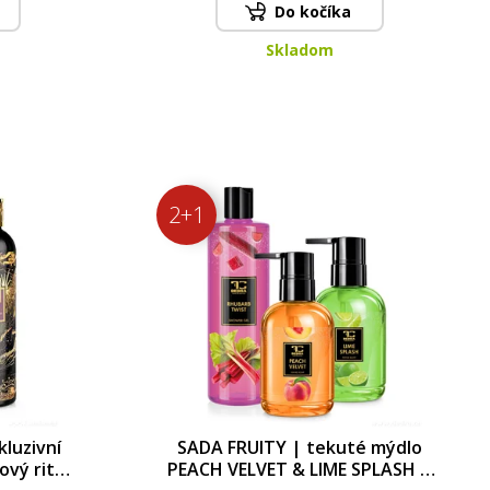
Do kočíka
Skladom
2+1
luzivní
SADA FRUITY | tekuté mýdlo
ový rituál
PEACH VELVET & LIME SPLASH &