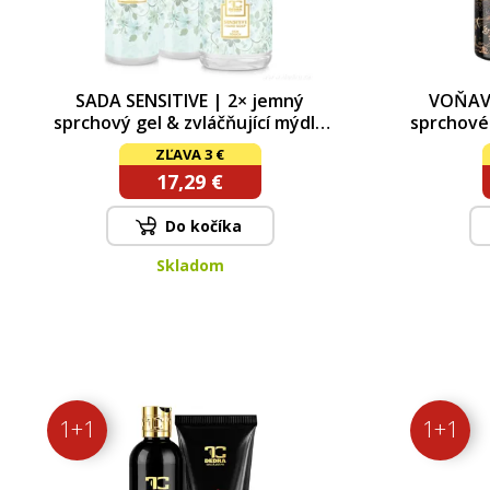
SADA SENSITIVE | 2× jemný
VOŇAVÁ
sprchový gel & zvláčňující mýdlo
sprchové 
pro citlivou pokožku SILK TOUCH
| SAME
ZĽAVA 3 €
| 2+1
NOIR &
17,29 €
Do kočíka
Skladom
1+1
1+1