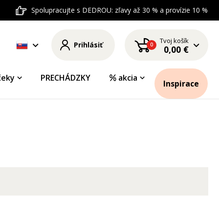
Spolupracujte s DEDROU: zľavy až 30 % a provízie 10 %
Tvoj košík
Prihlásiť
0
0,00 €
čeky
PRECHÁDZKY
akcia
Inspirace