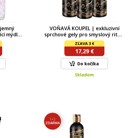
 jemný
VOŇAVÁ KOUPEL | exkluzivní
ící mýdlo
sprchové gely pro smyslový rituál
ETHEREAL
| MANDARINE FLORALE, POPPY
ZĽAVA 3 €
MEADOW & SAMETOVÁ HRUŠKA |
17,29 €
2+1
Do kočíka
Skladom
1+2
ZDARMA