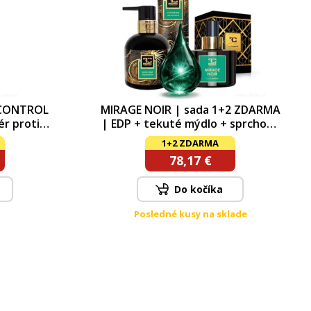
 CONTROL
MIRAGE NOIR | sada 1+2 ZDARMA
r proti
| EDP + tekuté mýdlo + sprchový
ee s
gel
1+2 ZDARMA
eničnými
78,17 €
oazeiro
Do kočíka
Posledné kusy na sklade