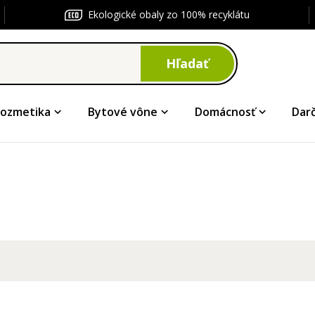
Ekologické obaly zo 100% recyklátu
Hľadať
ozmetika
Bytové vône
Domácnosť
Dar