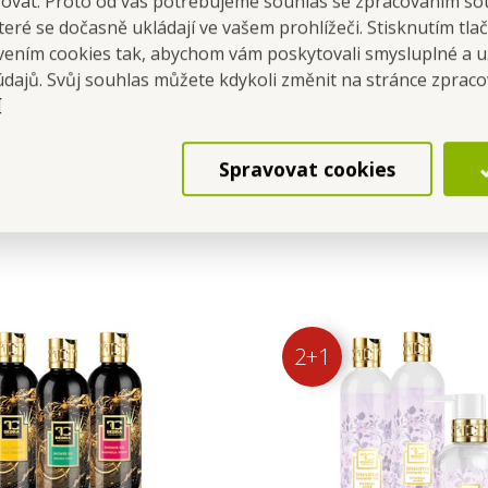
šovat. Proto od vás potřebujeme souhlas se zpracováním so
Buď aj ty
eré se dočasně ukládají ve vašem prohlížeči. Stisknutím tla
avením cookies tak, abychom vám poskytovali smysluplné a u
údajů. Svůj souhlas můžete kdykoli změnit na stránce zprac
í
Spravovat cookies
2+1