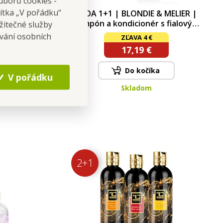
uborů cookies -
čítka „V pořádku“
SADA 1+1 | BLONDIE & MELIER |
šampón a kondicionér s fialovým
žitečné služby
pigmentem pro blond a
ování osobních
ZĽAVA 4 €
melírované vlasy | neutralizace
17,19 €
žlutých tónů
Do kočíka
V pořádku
Skladom
2+1