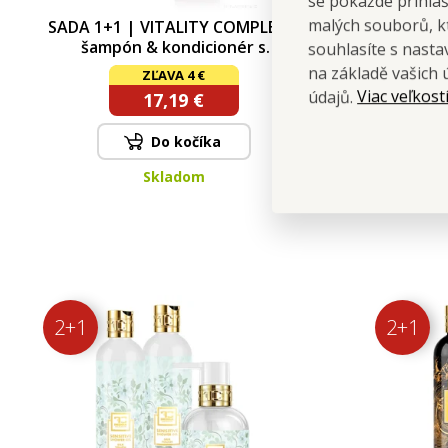
se pokaždé přihla
malých souborů, kt
SADA 1+1 | VITALITY COMPLEX |
šampón & kondicionér s
souhlasíte s nast
Keratinem & Pšeničnými proteiny
na základě vašich 
ZĽAVA 4 €
| výživa & posílení vlasů
Viac veľkost
údajů.
17,19 €
Do kočíka
Skladom
2+1
2+1