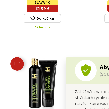
DREAM & tekuté mýdlo RHUBARB
tekuté m
ZĽAVA 4 €
TWIST | 2+1
12,99 €
Do kočíka
Skladom
1+1
Aby
(sou
Záleží nám na tom,
stránkách rychle n
na věci, které vás 