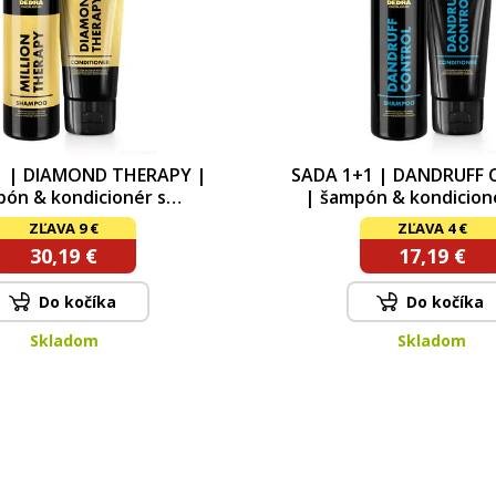
1 | DIAMOND THERAPY |
SADA 1+1 | DANDRUFF
ón & kondicionér s
| šampón & kondicioné
xylem pro růst vlasů
lupům a při sebor
ZĽAVA 9 €
ZĽAVA 4 €
Kaméliovým olejem, Pš
30,19 €
17,19 €
proteiny & Ziziphus J
Do kočíka
Do kočíka
Skladom
Skladom