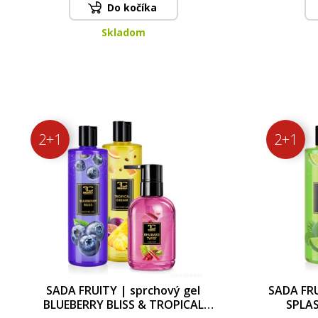
Do kočíka
Skladom
2+1
2+1
SADA FRUITY | sprchový gel
SADA FRU
BLUEBERRY BLISS & TROPICAL
SPLAS