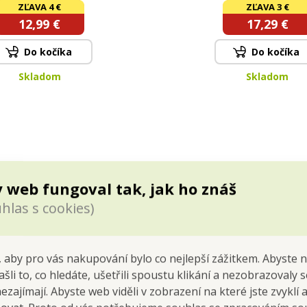
ýdlo BLUEBERRY BLISS |
| OBSIDIAN BLACK, RED
ZĽAVA 4 €
ZĽAVA 3 €
2+1
MIDNIGHT CHERRY 
12,99 €
17,29 €
Do kočíka
Do kočíka
Skladom
Skladom
 web fungoval tak, jak ho znáš
hlas s cookies)
 aby pro vás nakupování bylo co nejlepší zážitkem. Abyste 
PRINCESS
ašli to, co hledáte, ušetřili spoustu klikání a nezobrazovaly
nezajímají. Abyste web viděli v zobrazení na které jste zvyklí