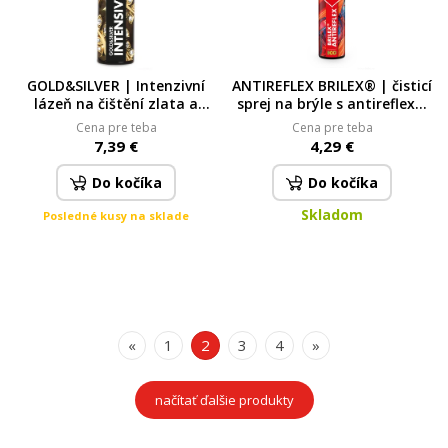
GOLD&SILVER | Intenzivní
ANTIREFLEX BRILEX® | čisticí
lázeň na čištění zlata a
sprej na brýle s antireflexní
stříbra | 200 ml 200 ml
úpravou & UV filtrem | 30 ml
Cena pre teba
Cena pre teba
7,39 €
4,29 €
Do kočíka
Do kočíka
Skladom
Posledné kusy na sklade
«
1
2
3
4
»
načítať ďalšie produkty