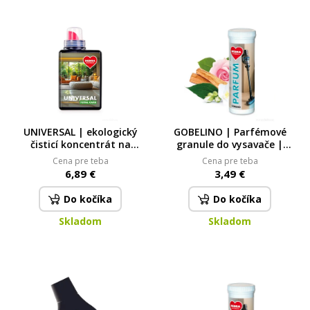
UNIVERSAL | ekologický
GOBELINO | Parfémové
čisticí koncentrát na
granule do vysavače |
podlahy | 500 ml | 25 mytí
NAMASTÉ 35 ml
Cena pre teba
Cena pre teba
6,89 €
3,49 €
Do kočíka
Do kočíka
Skladom
Skladom