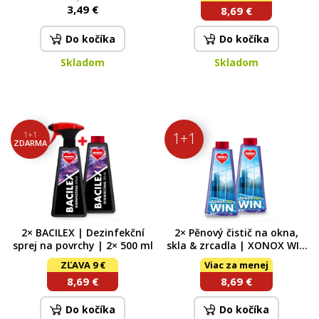
3,49 €
8,69 €
Do kočíka
Do kočíka
Skladom
Skladom
1+1
1+1
ZDARMA
2× BACILEX | Dezinfekční
2× Pěnový čistič na okna,
sprej na povrchy | 2× 500 ml
skla & zrcadla | XONOX WIN
| vůně JUICY SUMMER | 2×
ZĽAVA 9 €
Viac za menej
500 ml (náplně bez
8,69 €
8,69 €
rozprašovače)
Do kočíka
Do kočíka