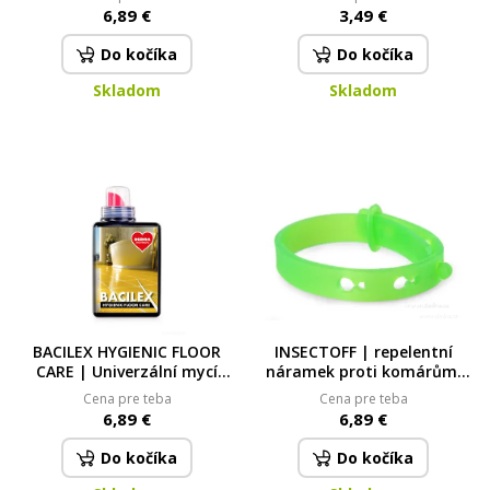
podlahy, vinyl a linolea | 500
6,89 €
3,49 €
ml | 25 mytí
Do kočíka
Do kočíka
Skladom
Skladom
BACILEX HYGIENIC FLOOR
INSECTOFF | repelentní
CARE | Univerzální mycí
náramek proti komárům,
prostředek na podlahy |
klíšťatům & hmyzu zelený
Cena pre teba
Cena pre teba
vůně mango | 500 ml | 25
6,89 €
6,89 €
mytí
Do kočíka
Do kočíka