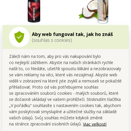
ANTISTATIC | Ekologický
GOBELINO | Parfémové
Aby web fungoval tak, jak ho znáš
čistič na nábytek s
granule do vysavače |
(souhlas s cookies)
antistatickým účinkem 2v1 |
COCONUT 35 ml
Cena pre teba
Cena pre teba
500 ml
10,79 €
3,49 €
Záleží nám na tom, aby pro vás nakupování bylo
Do kočíka
Do kočíka
co nejlepší zážitkem. Abyste na našich stránkách rychle
našli to, co hledáte, ušetřili spoustu klikání a nezobrazovaly
Skladom
Skladom
se vám reklamy na věci, které vás nezajímají. Abyste web
viděli v zobrazení na které jste zvyklí a nemuseli se pokaždé
NOVINKA
přihlašovat. Proto od vás potřebujeme souhlas
se zpracováním souborů cookies - malých souborů, které
se dočasně ukládají ve vašem prohlížeči. Stisknutím tlačítka
„V pořádku“ souhlasíte s nastavením cookies tak, abychom
vám poskytovali smysluplné a užitečné služby na základě
vašich údajů. Svůj souhlas můžete kdykoli změnit
na stránce zpracování osobních údajů.
Viac veľkostí