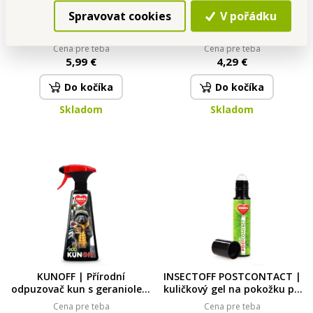
Spravovat cookies
V pořádku
PREVENTIVE BIO | Bioaktivní
GOBELINO VACUUM PERFUME
požírač zápachu & čistič
| Parfémové granule do
odpadů | enzymatické
vysavače | LILA FASHION | 35
Cena pre teba
Cena pre teba
složení | 500 ml 500 ml
ml
5,99 €
4,29 €
Do kočíka
Do kočíka
Skladom
Skladom
KUNOFF | Přírodní
INSECTOFF POSTCONTACT |
odpuzovač kun s geraniolem
kuličkový gel na pokožku po
| účinná ochrana motoru &
bodnutí hmyzem
Cena pre teba
Cena pre teba