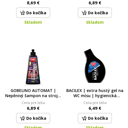
půdy | 500 ml
8,69 €
6,89 €
Do kočíka
Do kočíka
Skladom
Skladom
GOBELINO AUTOMAT |
BACILEX | extra hustý gel na
Nepěnivý šampon na strojní
WC mísu | hygienická
čištění koberců a čalounění
čistota bez chlóru | 500 ml
Cena pre teba
Cena pre teba
500 ml
6,89 €
6,49 €
Do kočíka
Do kočíka
Skladom
Skladom