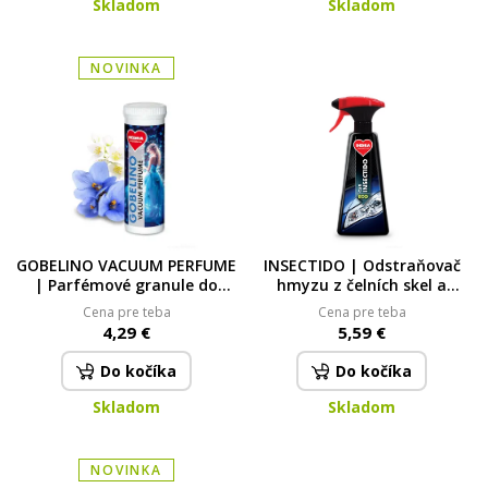
Skladom
Skladom
NOVINKA
GOBELINO VACUUM PERFUME
INSECTIDO | Odstraňovač
| Parfémové granule do
hmyzu z čelních skel a
vysavače | PRINCESS | 35 ml
přední masky 500 ml
Cena pre teba
Cena pre teba
4,29 €
5,59 €
Do kočíka
Do kočíka
Skladom
Skladom
NOVINKA