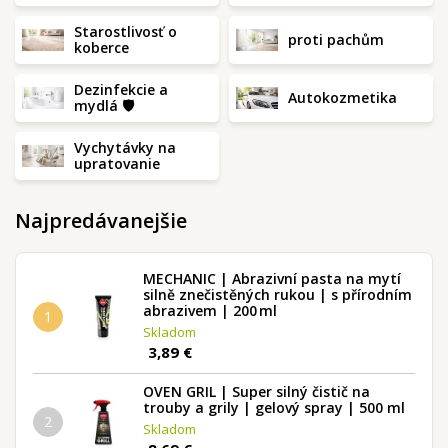
Starostlivosť o
proti pachům
koberce
Dezinfekcie a
Autokozmetika
mydlá 🛡️
Vychytávky na
upratovanie
Najpredávanejšie
MECHANIC | Abrazivní pasta na mytí
silně znečistěných rukou | s přírodním
abrazivem | 200 ml
1
Skladom
3,89 €
OVEN GRIL | Super silný čistič na
trouby a grily | gelový spray | 500 ml
2
Skladom