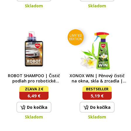
Skladom
Skladom
LIMITED
EDITION
ROBOT SHAMPOO | Čistič
XONOX WIN | Pěnový čistič
podlah pro robotické
na okna, skla & zrcadla |
vysavače s mopem 500 ml
vůně ZAZEN | 500 ml 500 ml
ZĽAVA 2 €
BESTSELLER
(koncentrát)
6,49 €
5,19 €
Do kočíka
Do kočíka
Skladom
Skladom