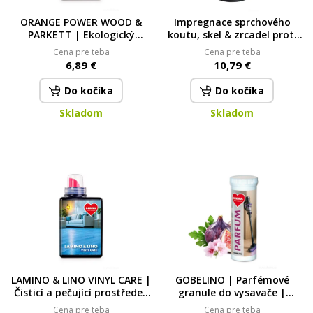
ORANGE POWER WOOD &
Impregnace sprchového
PARKETT | Ekologický
koutu, skel & zrcadel proti
koncentrát na mytí
vodě & zamlžování | ECO
Cena pre teba
Cena pre teba
dřevěných a plovoucích
AQUA IMPREGNO | 500 ml
6,89 €
10,79 €
podlah | 500 ml | 25 mytí
Do kočíka
Do kočíka
Skladom
Skladom
LAMINO & LINO VINYL CARE |
GOBELINO | Parfémové
Čisticí a pečující prostředek
granule do vysavače |
na plovoucí, laminátové
PULPIDOO 35 ml
Cena pre teba
Cena pre teba