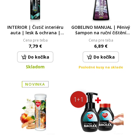
INTERIOR | Čistič interiéru
GOBELINO MANUAL | Pěnivý
auta | lesk & ochrana |
šampon na ruční čištění
250 ml 250 ml
koberců a čalounění 500 ml
Cena pre teba
Cena pre teba
7,79 €
6,89 €
Do kočíka
Do kočíka
Skladom
Posledné kusy na sklade
NOVINKA
1+1