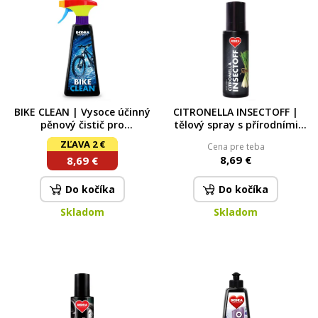
BIKE CLEAN | Vysoce účinný
CITRONELLA INSECTOFF |
pěnový čistič pro
tělový spray s přírodními
každodenní údržbu jízdních
silicemi | přírodní ochrana
ZĽAVA 2 €
Cena pre teba
kol & elektrokol | 500 ml
před hmyzem 100 ml
8,69 €
8,69 €
Do kočíka
Do kočíka
Skladom
Skladom