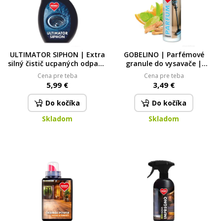
ULTIMATOR SIPHON | Extra
GOBELINO | Parfémové
silný čistič ucpaných odpadů
granule do vysavače |
a odtoků | proti mastnotě,
MOUNTAIN SPIRIT | 35 ml
Cena pre teba
Cena pre teba
zbytkům & usazeninám |
5,99 €
3,49 €
500 ml 500 ml
Do kočíka
Do kočíka
Skladom
Skladom