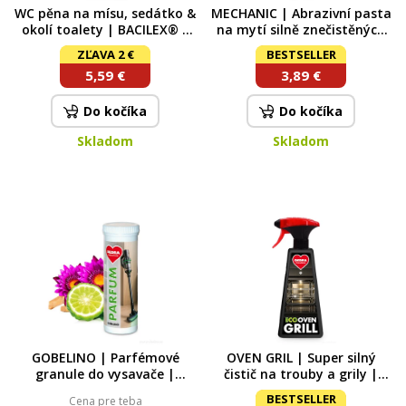
WC pěna na mísu, sedátko &
MECHANIC | Abrazivní pasta
okolí toalety | BACILEX® |
na mytí silně znečistěných
500 ml
rukou | s přírodním
ZĽAVA 2 €
BESTSELLER
abrazivem | 200 ml
5,59 €
3,89 €
znečištěných rukou
Do kočíka
Do kočíka
Skladom
Skladom
GOBELINO | Parfémové
OVEN GRIL | Super silný
granule do vysavače |
čistič na trouby a grily |
GREEN LAND 35 ml
gelový spray | 500 ml 500 ml
BESTSELLER
Cena pre teba