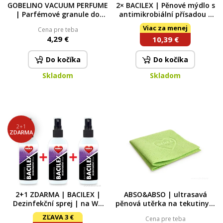
GOBELINO VACUUM PERFUME
2× BACILEX | Pěnové mýdlo s
| Parfémové granule do
antimikrobiální přísadou |
vysavače | AMBROSIA | 35
2× 300 ml
Viac za menej
Cena pre teba
ml
4,29 €
10,39 €
Do kočíka
Do kočíka
Skladom
Skladom
2+1
ZDARMA
2+1 ZDARMA | BACILEX |
ABSO&ABSO | ultrasavá
Dezinfekční sprej | na WC
pěnová utěrka na tekutiny |
sedátka & povrchy | 3 × 100
28,5 × 28,5 cm
ZĽAVA 3 €
Cena pre teba
ml