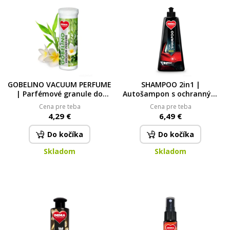
GOBELINO VACUUM PERFUME
SHAMPOO 2in1 |
| Parfémové granule do
Autošampon s ochranným
vysavače | ZAZEN | 35 ml
voskem | lesk & ochrana v
Cena pre teba
Cena pre teba
jednom kroku | 500 ml 500
4,29 €
6,49 €
ml
Do kočíka
Do kočíka
Skladom
Skladom