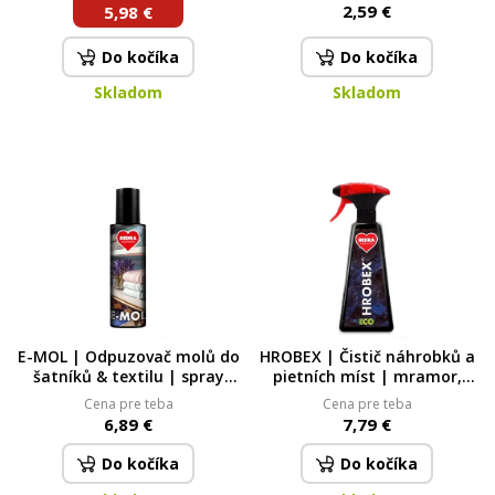
2,59 €
5,98 €
Do kočíka
Do kočíka
Skladom
Skladom
E-MOL | Odpuzovač molů do
HROBEX | Čistič náhrobků a
šatníků & textilu | spray
pietních míst | mramor,
200 ml
žula | 500 ml 500 ml
Cena pre teba
Cena pre teba
6,89 €
7,79 €
Do kočíka
Do kočíka