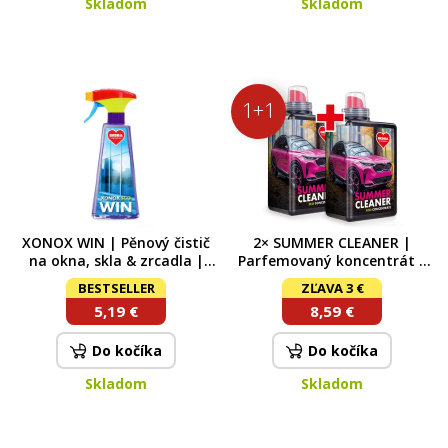
Skladom
Skladom
1+1
XONOX WIN | Pěnový čistič
2× SUMMER CLEANER |
na okna, skla & zrcadla |
Parfemovaný koncentrát –
vůně JUICY SUMMER | 500 ml
letní směs do ostřikovačů |
BESTSELLER
ZĽAVA 3 €
500 ml
2x 1 L
5,19 €
8,59 €
Do kočíka
Do kočíka
Skladom
Skladom