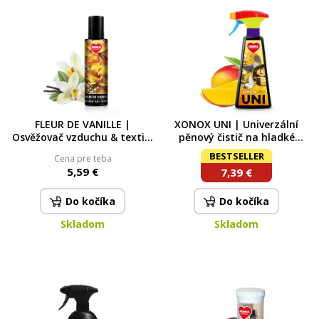
FLEUR DE VANILLE |
XONOX UNI | Univerzální
Osvěžovač vzduchu & textilií
pěnový čistič na hladké
| luxusní parfémový sprej |
povrchy 500 ml
BESTSELLER
Cena pre teba
250 ml
5,59 €
7,39 €
Do kočíka
Do kočíka
Skladom
Skladom