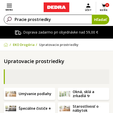
0
Otvoriť menu
MENU
ÚČET
KOŠÍK
Hľadať
Doprava zadarmo pri objednávke nad 59,00 €
EKO Drogéria
Upratovacie prostriedky
Upratovacie prostriedky
Okná, sklá a
Umývanie podlahy
zrkadlá ✨
Starostlivosť o
Špeciálne čističe ⭐
nábytok