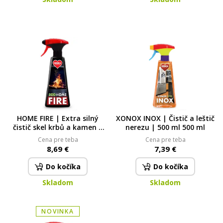
HOME FIRE | Extra silný
XONOX INOX | Čistič a leštič
čistič skel krbů a kamen |
nerezu | 500 ml 500 ml
500 ml 500 ml
Cena pre teba
Cena pre teba
8,69 €
7,39 €
Do kočíka
Do kočíka
Skladom
Skladom
NOVINKA