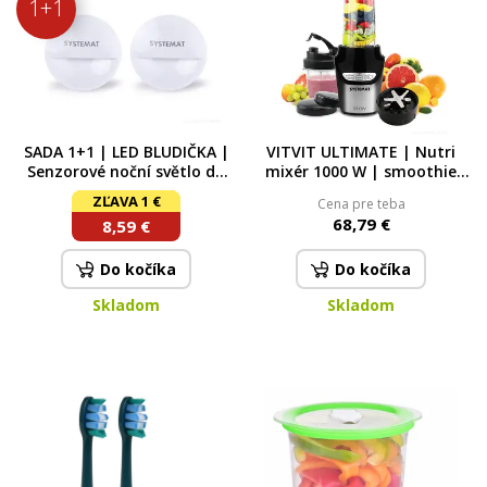
1+1
SADA 1+1 | LED BLUDIČKA |
VITVIT ULTIMATE | Nutri
Senzorové noční světlo do
mixér 1000 W | smoothie
zásuvky
blender & extraktor živin
ZĽAVA 1 €
Cena pre teba
SYSTEMAT
68,79 €
8,59 €
Do kočíka
Do kočíka
Skladom
Skladom