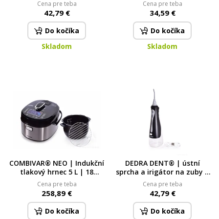
| 5 režimů & USB nabíjení
ovládáním | LED osvětlení &
Cena pre teba
Cena pre teba
metalic gray
USB-C napájení
42,79 €
34,59 €
Do kočíka
Do kočíka
Skladom
Skladom
COMBIVAR® NEO | Indukční
DEDRA DENT® | ústní
tlakový hrnec 5 L | 18
sprcha a irigátor na zuby |
programů, smažení, pomalé
černá černá
Cena pre teba
Cena pre teba
vaření & BIOPAN®
258,89 €
42,79 €
INDUCTION NEO
Do kočíka
Do kočíka