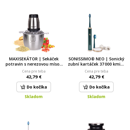
MAXISEKÁTOR | Sekáček
SONISSIMO® NEO | Sonický
potravin s nerezovou mísou
zubní kartáček 37 000 kmitů
2,5 L | 300 W | 2 rychlosti &
| 5 režimů & USB nabíjení
Cena pre teba
Cena pre teba
čtyřčepel SYSTEMAT
metalic green
42,79 €
42,79 €
Do kočíka
Do kočíka
Skladom
Skladom