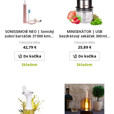
SONISSIMO® NEO | Sonický
MINISEKÁTOR | USB
zubní kartáček 37 000 kmitů
bezdrátový sekáček 300 ml |
| 5 režimů & USB nabíjení
na bylinky, cibuli & česnek |
Cena pre teba
Cena pre teba
metalic pink
dobíjecí mini mixér
42,79 €
25,89 €
SYSTEMAT
Do kočíka
Do kočíka
Skladom
Skladom