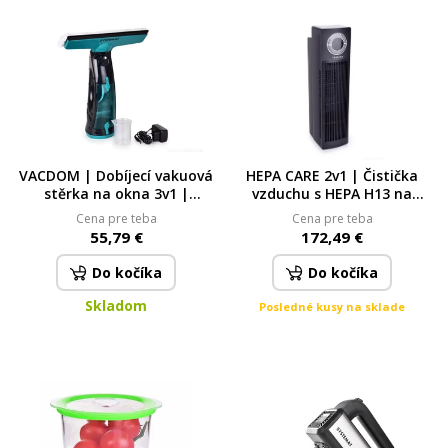
VACDOM | Dobíjecí vakuová
HEPA CARE 2v1 | Čistička
stěrka na okna 3v1 |
vzduchu s HEPA H13 na
rozprašovač + mytí +
prach, pyl, roztoče i viry
Cena pre teba
Cena pre teba
vysávání | 2× 80 ml nádržky
55,79 €
172,49 €
dobíjecí
Do kočíka
Do kočíka
Skladom
Posledné kusy na sklade