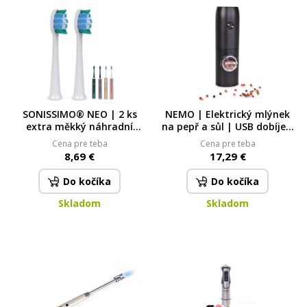
SONISSIMO® NEO | 2 ks
NEMO | Elektrický mlýnek
extra měkký náhradní
na pepř a sůl | USB dobíjecí
kartáček – bílý pro nový
kořenkový mlýnek
Cena pre teba
Cena pre teba
model NEO
8,69 €
17,29 €
Do kočíka
Do kočíka
Skladom
Skladom