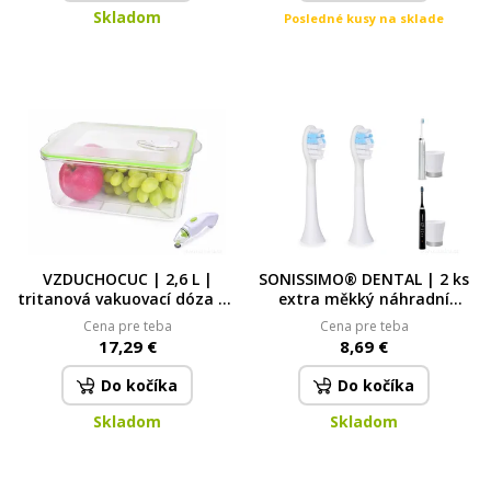
Skladom
Posledné kusy na sklade
VZDUCHOCUC | 2,6 L |
SONISSIMO® DENTAL | 2 ks
tritanová vakuovací dóza na
extra měkký náhradní
potraviny
kartáček (pouze pro typ
Cena pre teba
Cena pre teba
DENTAL – starší typ strojku)
17,29 €
8,69 €
pouze pro typ DENTAL
(starší typ strojku)
Do kočíka
Do kočíka
Skladom
Skladom