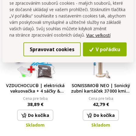
zelený
hnědý, v.: 22 cm
se zpracováním souborů cookies - malých souborů, které
Do kočíka
Do kočíka
se dočasně ukládají ve vašem prohlížeči. Stisknutím tlačítka
Skladom
Posledné kusy na sklade
„V pořádku“ souhlasíte s nastavením cookies tak, abychom
vám poskytovali smysluplné a užitečné služby na základě
vašich údajů. Svůj souhlas můžete kdykoli změnit
na stránce zpracování osobních údajů.
Viac veľkostí
Spravovat cookies
V pořádku
VZDUCHOCUC® | elektrická
SONISSIMO® NEO | Sonický
vakuovačka + 4 sáčky &
zubní kartáček 37 000 kmitů
špunt na víno ZDARMA |
| 5 režimů & USB nabíjení
Cena pre teba
Cena pre teba
SOUS-VIDE & opakované
metalic gold
38,89 €
42,79 €
použití
Do kočíka
Do kočíka
Skladom
Skladom