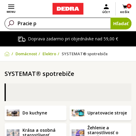
0
Otvoriť menu
MENU
ÚČET
KOŠÍK
Hľadať
Doprava zadarmo pri objednávke nad 59,00 €
Domácnosť
Elektro
SYSTEMAT® spotrebiče
SYSTEMAT® spotrebiče
Do kuchyne
Upratovacie stroje
Žehlenie a
Krása a osobná
starostlivosť o
starostlivosť