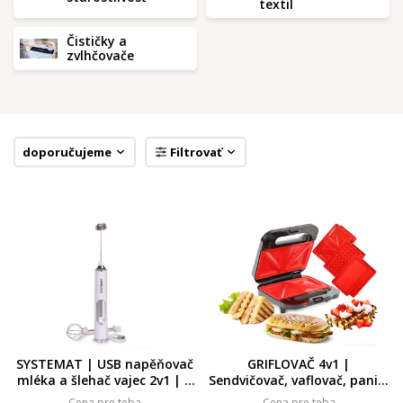
textil
Čističky a
zvlhčovače
doporučujeme
Filtrovať
SYSTEMAT | USB napěňovač
GRIFLOVAČ 4v1 |
mléka a šlehač vajec 2v1 | 3
Sendvičovač, vaflovač, panini
rychlosti & nabíjecí mini
& stolní gril | keramické
Cena pre teba
Cena pre teba