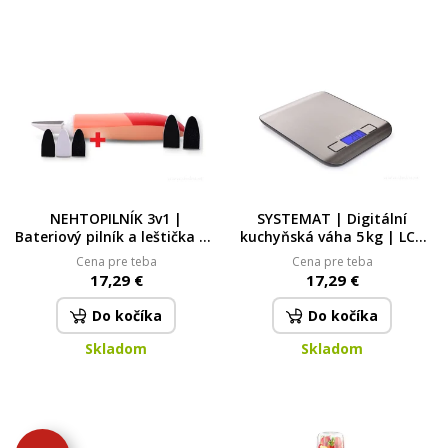
NEHTOPILNÍK 3v1 |
SYSTEMAT | Digitální
Bateriový pilník a leštička na
kuchyňská váha 5 kg | LCD
nehty + 3 nástavce
displej, TARE, nerez & 1g
Cena pre teba
Cena pre teba
SYSTEMAT, lososový
přesnost
17,29 €
17,29 €
Do kočíka
Do kočíka
Skladom
Skladom