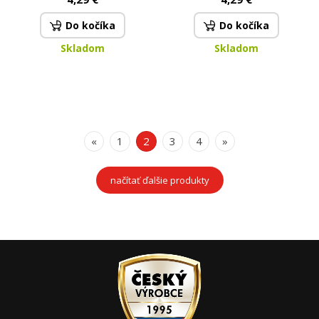
Do kočíka
Do kočíka
Skladom
Skladom
«
1
2
3
4
»
načítať ďalšie produkty