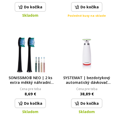
nádoba 1,75 L | 32 000
fialový
ot./min
Do kočíka
Do kočíka
Skladom
Posledné kusy na sklade
SONISSIMO® NEO | 2 ks
SYSTEMAT | bezdotykový
extra měkký náhradní
automatický dávkovač
kartáček – černý pro nový
mýdla, šamponů a mycích
Cena pre teba
Cena pre teba
model NEO
prostředků | infra senzor +
8,69 €
38,89 €
LED indikace | objem 340 ml
SYSTEMAT
Do kočíka
Do kočíka
Skladom
Skladom