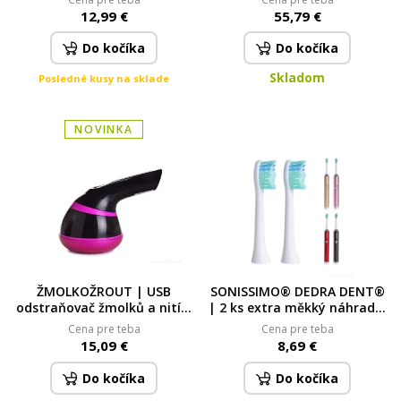
šlehač bílý
BIOPAN® desky SYSTEMAT
12,99 €
55,79 €
Do kočíka
Do kočíka
Skladom
Posledné kusy na sklade
NOVINKA
ŽMOLKOŽROUT | USB
SONISSIMO® DEDRA DENT®
odstraňovač žmolků a nití |
| 2 ks extra měkký náhradní
dobíjecí textilní holicí
kartáček | pouze pro starší
Cena pre teba
Cena pre teba
strojek s nástavcem | černý
typ strojku pouze pro
15,09 €
8,69 €
DEDRA DENT® (starší typ
strojku)
Do kočíka
Do kočíka