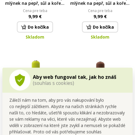
mlýnek na pepř, sůl a koření
mlýnek na pepř, sůl a koření
| LED osvětlení &
| LED osvětlení &
Cena pre teba
Cena pre teba
nastavitelná hrubost |
nastavitelná hrubost |
9,99 €
9,99 €
keramický mechanismus
keramický mechanismus bílý
šedý
Do kočíka
Do kočíka
Skladom
Skladom
Aby web fungoval tak, jak ho znáš
(souhlas s cookies)
Záleží nám na tom, aby pro vás nakupování bylo
co nejlepší zážitkem. Abyste na našich stránkách rychle
SYSTEMAT | XXL elektrický
SYSTEMAT | XXL elektrický
našli to, co hledáte, ušetřili spoustu klikání a nezobrazovaly
mlýnek na pepř, sůl a koření
mlýnek na pepř, sůl a koření
se vám reklamy na věci, které vás nezajímají. Abyste web
| LED osvětlení &
| LED osvětlení &
Cena pre teba
Cena pre teba
nastavitelná hrubost |
nastavitelná hrubost |
viděli v zobrazení na které jste zvyklí a nemuseli se pokaždé
9,99 €
9,99 €
keramický mechanismus
keramický mechanismus
přihlašovat. Proto od vás potřebujeme souhlas