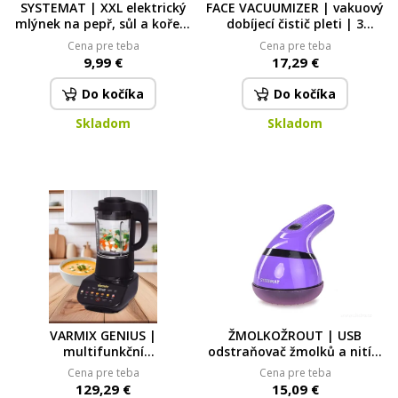
SYSTEMAT | XXL elektrický
FACE VACUUMIZER | vakuový
mlýnek na pepř, sůl a koření
dobíjecí čistič pleti | 3
s LED osvětlením černý
úrovně výkonu + 3 nástavce
Cena pre teba
Cena pre teba
9,99 €
17,29 €
Do kočíka
Do kočíka
Skladom
Skladom
VARMIX GENIUS |
ŽMOLKOŽROUT | USB
multifunkční
odstraňovač žmolků a nití |
vysokorychlostní mixér s
dobíjecí textilní holicí
Cena pre teba
Cena pre teba
vařením & 11 programy |
strojek s nástavcem |
129,29 €
15,09 €