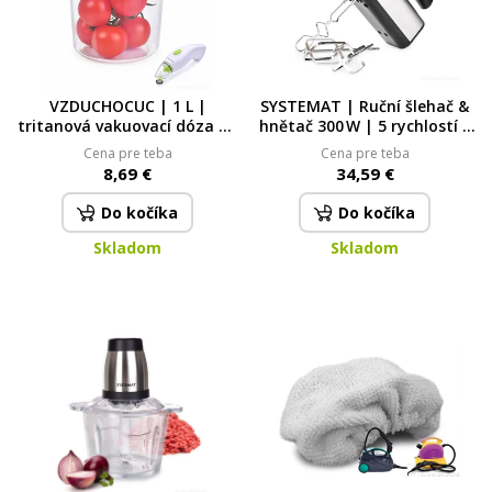
VZDUCHOCUC | 1 L |
SYSTEMAT | Ruční šlehač &
tritanová vakuovací dóza na
hnětač 300 W | 5 rychlostí |
potraviny
nerezové metly a háky
Cena pre teba
Cena pre teba
SYSTEMAT
8,69 €
34,59 €
Do kočíka
Do kočíka
Skladom
Skladom