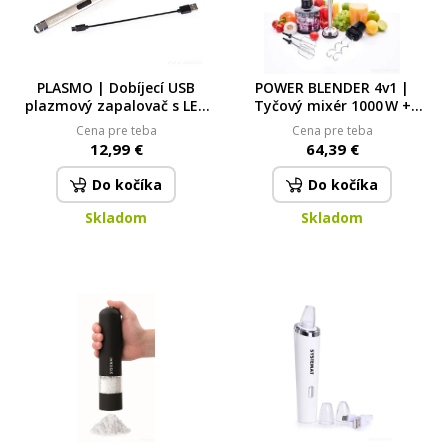
PLASMO | Dobíjecí USB
POWER BLENDER 4v1 |
plazmový zapalovač s LED
Tyčový mixér 1000 W +
indikátorem & flexibilním
sekáček, šlehač & hnětač |
Cena pre teba
Cena pre teba
krkem | platinový
tichý motor & turbo výkon +
12,99 €
64,39 €
SYSTEMAT
TURBOSEKÁTOR + ŠLEHAČ +
HNĚTAČ
Do kočíka
Do kočíka
Skladom
Skladom