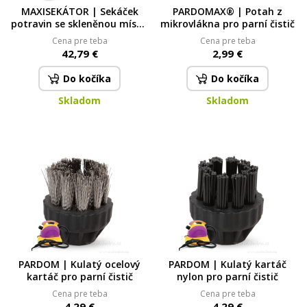
MAXISEKÁTOR | Sekáček
PARDOMAX® | Potah z
potravin se skleněnou mísou
mikrovlákna pro parní čistič
2,5 L | 300 W | 2 rychlosti &
Cena pre teba
Cena pre teba
čtyřčepel SYSTEMAT
42,79 €
2,99 €
Do kočíka
Do kočíka
Skladom
Skladom
PARDOM | Kulatý ocelový
PARDOM | Kulatý kartáč
kartáč pro parní čistič
nylon pro parní čistič
Cena pre teba
Cena pre teba
4,29 €
4,29 €