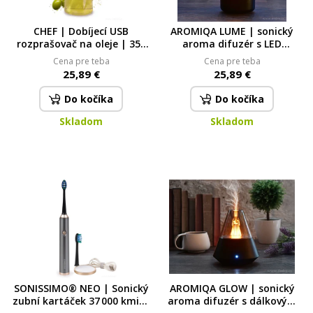
CHEF | Dobíjecí USB
AROMIQA LUME | sonický
rozprašovač na oleje | 350
aroma difuzér s LED
ml | ekologická náhrada
osvětlením | USB-C napájení
Cena pre teba
Cena pre teba
sprejů na pečení & smažení
25,89 €
25,89 €
350 ml
Do kočíka
Do kočíka
Skladom
Skladom
SONISSIMO® NEO | Sonický
AROMIQA GLOW | sonický
zubní kartáček 37 000 kmitů
aroma difuzér s dálkovým