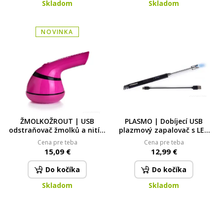
Skladom
Skladom
NOVINKA
ŽMOLKOŽROUT | USB
PLASMO | Dobíjecí USB
odstraňovač žmolků a nití |
plazmový zapalovač s LED
dobíjecí textilní holicí
indikátorem & flexibilním
Cena pre teba
Cena pre teba
strojek s nástavcem |
krkem | černý SYSTEMAT
15,09 €
12,99 €
růžový
Do kočíka
Do kočíka
Skladom
Skladom