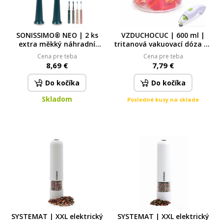
SONISSIMO® NEO | 2 ks
VZDUCHOCUC | 600 ml |
extra měkký náhradní
tritanová vakuovací dóza na
kartáček – zelený pro nový
potraviny
Cena pre teba
Cena pre teba
model NEO
8,69 €
7,79 €
Do kočíka
Do kočíka
Skladom
Posledné kusy na sklade
SYSTEMAT | XXL elektrický
SYSTEMAT | XXL elektrický