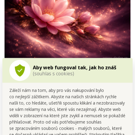
Aby web fungoval tak, jak ho znáš
MAGNOLIA WOOD
(souhlas s cookies)
Květinově-dřevitá kompozice s pudrovou hebkostí a
výrazným, elegantním základem.
Záleží nám na tom, aby pro vás nakupování bylo
co nejlepší zážitkem. Abyste na našich stránkách rychle
Úvod tvoří svěží bergamot a šťavnatá mandarinka, které
našli to, co hledáte, ušetřili spoustu klikání a nezobrazovaly
dodávají vůni lehkost a jas.
se vám reklamy na věci, které vás nezajímají. Abyste web
V srdci se rozvíjí ylang-ylang, geranium a růže, přinášející
viděli v zobrazení na které jste zvyklí a nemuseli se pokaždé
harmonii a jemnou květinovou eleganci.
přihlašovat. Proto od vás potřebujeme souhlas
Základ ze santalového a cedrového dřeva, ambry, pačule,
se zpracováním souborů cookies - malých souborů, které
vanilky a mošusu vytváří hřejivou, smyslnou hloubku s
se dočasně ukládají ve vašem prohlížeči. Stisknutím tlačítka