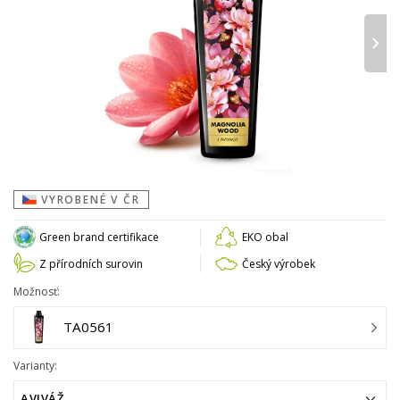
›
VYROBENÉ V ČR
Green brand certifikace
EKO obal
Z přírodních surovin
Český výrobek
Možnosť:
TA0561
Varianty:
AVIVÁŽ