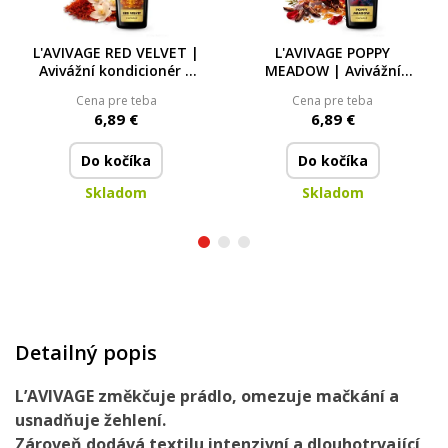
L'AVIVAGE RED VELVET |
L'AVIVAGE POPPY
Avivážní kondicionér |
MEADOW | Avivážní
750 ml
kondicionér | 750 ml
Cena pre teba
Cena pre teba
6,89 €
6,89 €
Do kočíka
Do kočíka
Skladom
Skladom
Detailný popis
L’AVIVAGE změkčuje prádlo, omezuje mačkání a
usnadňuje žehlení.
Zároveň dodává textilu intenzivní a dlouhotrvající