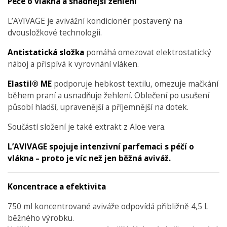
Péče o vlákna a snadnější žehlení
L’AVIVAGE je avivážní kondicionér postavený na
dvousložkové technologii.
Antistatická složka
pomáhá omezovat elektrostatický
náboj a přispívá k vyrovnání vláken.
Elastil® ME
podporuje hebkost textilu, omezuje mačkání
během praní a usnadňuje žehlení. Oblečení po usušení
působí hladší, upravenější a příjemnější na dotek.
Součástí složení je také extrakt z Aloe vera.
L’AVIVAGE spojuje intenzivní parfemaci s péčí o
vlákna – proto je víc než jen běžná aviváž.
Koncentrace a efektivita
750 ml koncentrované aviváže odpovídá přibližně 4,5 L
běžného výrobku.