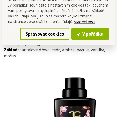
„V pořádku“ souhlasíte s nastavením cookies tak, abychom
lehce nasládlým dozvukem.
vám poskytovali smysluplné a užitečné služby na základě
MAGNOLIA WOOD působí kultivovaně, vyváženě a
vašich údajů. Svůj souhlas můžete kdykoli změnit
na stránce zpracování osobních údajů.
zanechává na textilu výraznou, ale harmonickou stopu.
Viac veľkostí
Typ vůně:
květinově-dřevitá, pudrová
Spravovat cookies
V pořádku
Hlava:
bergamot, mandarinka
Srdce:
ylang-ylang, geranium, růže
Základ:
santalové dřevo, cedr, ambra, pačule, vanilka,
mošus