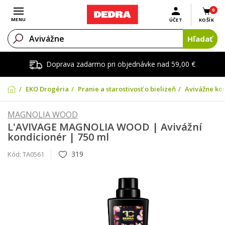
0
Otvoriť menu
MENU
ÚČET
KOŠÍK
Hľadať
Doprava zadarmo pri objednávke nad 59,00 €
EKO Drogéria
Pranie a starostivosť o bielizeň
Avivážne kon
MAGNOLIA WOOD
L'AVIVAGE MAGNOLIA WOOD | Avivážní
kondicionér | 750 ml
319
Kód:
TA0561