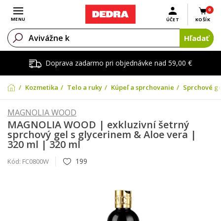
0
Otvoriť menu
MENU
ÚČET
KOŠÍK
Hľadať
Doprava zadarmo pri objednávke nad 59,00 €
Kozmetika
Telo a ruky
Kúpeľ a sprchovanie
Sprchové gé
MAGNOLIA WOOD
MAGNOLIA WOOD | exkluzivní šetrný
sprchový gel s glycerinem & Aloe vera |
320 ml | 320 ml
199
Kód:
FC0800W