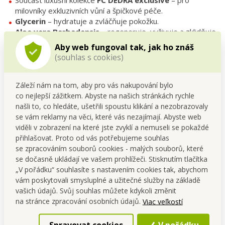
Součást luxusní kolekce
FC DEDRA exclusive
– pro
milovníky exkluzivních vůní a špičkové péče.
Glycerin
– hydratuje a zvláčňuje pokožku.
Aloe vera Barbadensis
– regeneruje, vyživuje a zklidňuje.
Bez SLS, SLES a parabenů
– ideální i pro citlivou pokožku.
Aby web fungoval tak, jak ho znáš
Vůně, která zanechává na pokožce dlouhotrvající
(souhlas s cookies)
parfémový závoj.
Obal ze 100% recyklovaného materiálu
– šetrný k
přírodě.
Záleží nám na tom, aby pro vás nakupování bylo
co nejlepší zážitkem. Abyste na našich stránkách rychle
Tradice a mistrovství od roku 1929:
našli to, co hledáte, ušetřili spoustu klikání a nezobrazovaly
Kolekce
FC DEDRA exclusive
čerpá z bohatého odkazu
se vám reklamy na věci, které vás nezajímají. Abyste web
zakladatele
Františka Černého
, který již před téměř
viděli v zobrazení na které jste zvyklí a nemuseli se pokaždé
stoletím prosazoval kvalitu, preciznost a originální
přihlašovat. Proto od vás potřebujeme souhlas
zpracování. Dnes navazujeme na tuto tradici a spojujeme
se zpracováním souborů cookies - malých souborů, které
prémiové ingredience, prvotřídní řemeslo a nadčasový
se dočasně ukládají ve vašem prohlížeči. Stisknutím tlačítka
„V pořádku“ souhlasíte s nastavením cookies tak, abychom
design
do jednoho harmonického celku.
vám poskytovali smysluplné a užitečné služby na základě
MAGNOLIA WOOD
– sprchový gel, který promění každé
vašich údajů. Svůj souhlas můžete kdykoli změnit
sprchování v luxusní smyslový rituál.
na stránce zpracování osobních údajů.
Viac veľkostí
Spravovat cookies
V pořádku