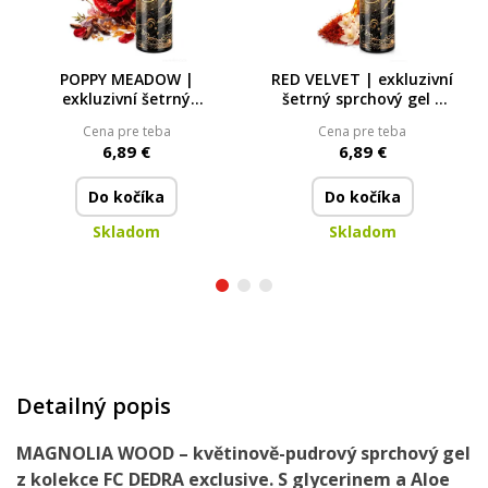
POPPY MEADOW |
RED VELVET | exkluzivní
exkluzivní šetrný
šetrný sprchový gel s
sprchový gel s
glycerinem & Aloe vera
Cena pre teba
Cena pre teba
glycerinem & Aloe vera
| 320 ml
6,89 €
6,89 €
| 320 ml
Do kočíka
Do kočíka
Skladom
Skladom
Detailný popis
MAGNOLIA WOOD – květinově-pudrový sprchový gel
z kolekce FC DEDRA exclusive. S glycerinem a Aloe