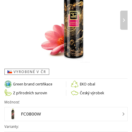
›
VYROBENÉ V ČR
Green brand certifikace
EKO obal
Z přírodních surovin
Český výrobek
Možnosť:
FC0800W
Varianty: