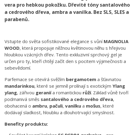
vera pro hebkou pokožku. Dřevité tóny santalového
a cedrového dřeva, ambra a vanilka. Bez SLS, SLES a
parabenů.
Vstupte do světa sofistikované elegance s vůní
MAGNOLIA
WOOD
, která propojuje něžnou květinovou něhu s hřejivou
hloubkou vzácných dřev. Tento exkluzivní sprchový gel je
určen pro ty, kteří chtějí začít den s pocitem výjimečnosti a
sebevědomí.
Parfemace se otevírá svěžím
bergamotem
a šťavnatou
mandarinkou
, které se jemně prolínají s exotickým
Ylang
ylang
, zářivou
geranií
a romantickou
růží
. Základ vůně tvoří
podmanivá směs
santalového a cedrového dřeva
,
obohacená o
ambru
,
pačuli
,
vanilku
a
mošus
, které
dodávají sladkost, hloubku a dlouhotrvající smyslnost.
Benefity produktu: