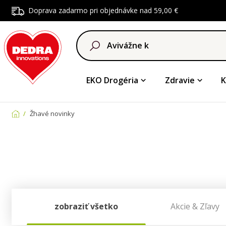
Doprava zadarmo pri objednávke nad 59,00 €
EKO Drogéria
Zdravie
K
Žhavé novinky
zobraziť všetko
Akcie & Zľavy