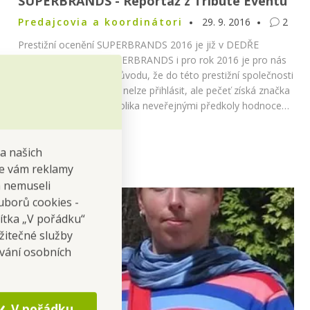
SUPERBRANDS - Reportáž z Tribute Eventu
Predajcovia a koordinátori
29. 9. 2016
2
Prestižní ocenění SUPERBRANDS 2016 je již v DEDŘE
Obhajoba ocenění SUPERBRANDS i pro rok 2016 je pro nás
velká čest. Už z toho důvodu, že do této prestižní společnosti
významných značek se nelze přihlásit, ale pečeť získá značka
až poté, co projde několika neveřejnými předkoly hodnocení
poroty odborníků.
na našich
 se vám reklamy
 a nemuseli
uborů cookies -
čítka „V pořádku“
žitečné služby
ování osobních
V pořádku