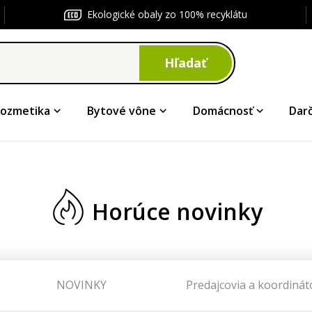
Ekologické obaly zo 100% recyklátu
Hľadať
ozmetika
Bytové vône
Domácnosť
Dar
Horúce novinky
NOVINKY
Predajcovia a koordinát