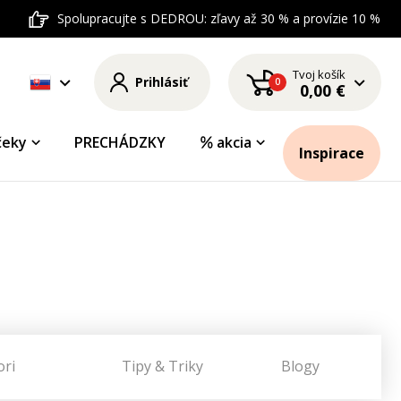
Spolupracujte s DEDROU: zľavy až 30 % a provízie 10 %
Tvoj košík
Prihlásiť
0
0,00 €
čeky
PRECHÁDZKY
akcia
Inspirace
ori
Tipy & Triky
Blogy