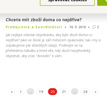
Chcete mít zboží doma co nejdříve?
Predajcovia a koordinátori
16. 9. 2016
2
Jak nejlépe odeslat objednávku, aby bylo zboží doma co
nejdříve? Jako ve škole je září měsícem opakování, tak i my si
zopakujeme pár důležitých údajů. Podívejte se na
přehlednou tabulku a hned víte, kdy zboží nejvýhodněji
objednat, aby včas "dorazilo" k vám.
«
1
…
19
20
21
…
24
»