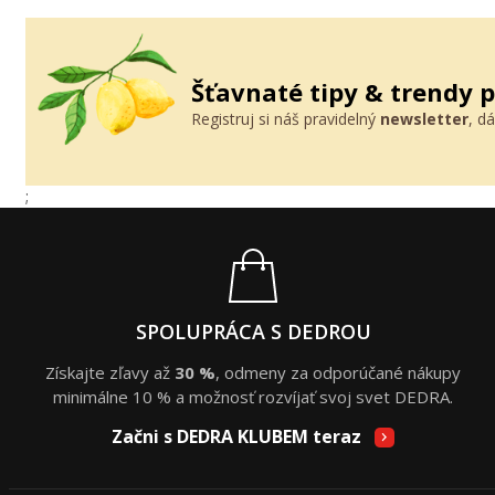
Šťavnaté tipy & trendy 
Registruj si náš pravidelný
newsletter
, d
;
SPOLUPRÁCA S DEDROU
Získajte zľavy až
30 %
, odmeny za odporúčané nákupy
minimálne 10 % a možnosť rozvíjať svoj svet DEDRA.
Začni s DEDRA KLUBEM teraz