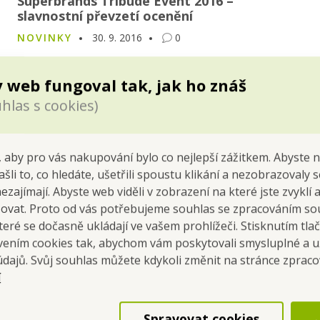
Superbrands Tribude Event 2016 –
slavnostní převzetí ocenění
NOVINKY
30. 9. 2016
0
Vrcholem programu Superbrands je slavnostní večer Tribute
Event, který se koná již tradičně ke konci září. Je to pomyslné
 web fungoval tak, jak ho znáš
finále aktuální Superbrands sezóny, kde dochází k osobnímu
hlas s cookies)
převzetí plaket Superbrands a Ročenky, což je kniha
věnovaná všem oceněným značkám.
 aby pro vás nakupování bylo co nejlepší zážitkem. Abyste 
ašli to, co hledáte, ušetřili spoustu klikání a nezobrazovaly
nezajímají. Abyste web viděli v zobrazení na které jste zvyklí
šovat. Proto od vás potřebujeme souhlas se zpracováním so
eré se dočasně ukládají ve vašem prohlížeči. Stisknutím tla
avením cookies tak, abychom vám poskytovali smysluplné a u
údajů. Svůj souhlas můžete kdykoli změnit na stránce zprac
í
Spravovat cookies