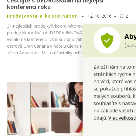
Cestujte s DEDRUŠKAMI na nejlepší
konferenci roku
Predajcovia a koordinátori
12. 10. 2016
2
31 nejlepších prodejkyň/koordinátorek a 2
prodejci/koordinátoři DEDRA INNOVATIONS se s námi
Aby
vydalo na konferenci. Užili si 7 dnů zábavy a školení na
(sou
ostrově Gran Canaria v hotelu Gloria Palace Royal and Spa v
zálivu Amadores. Místo účastníky uchvátilo a pomohlo jim
strávit perfektní týden u oceánu.
Záleží nám na tom,
stránkách rychle n
na věci, které vás 
se pokaždé přihla
malých souborů, kt
souhlasíte s nast
na základě vašich 
Viac veľkost
údajů.