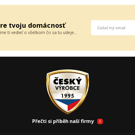
pre tvoju domácnosť
áme ti vedieť o všetkom čo sa tu udeje...
Přečti si příběh naší firmy