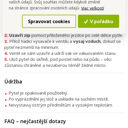
vašich údajů. Svůj souhlas můžete kdykoli změnit
na stránce zpracování osobních údajů.
Viac veľkostí
Návod k použití
Spravovat cookies
V pořádku
Vlož prádlo nebo textil
do vakuovacího pytle
(doporučuje se nepřeplňovat).
Uzavři zip
pomocí přiloženého jezdce po celé délce pytle.
Přilož hadici vysavače k ventilu a
vysaj vzduch
, dokud se
pytel nezmenší na minimum.
Ventil se sám uzavře a udrží vak ve vakuovaném stavu.
Ulož pytel do skříně, pod postel nebo na půdu – věci
zůstanou chráněné a nezaberou téměř žádné místo.
Údržba
Pytel je opakovaně použitelný.
Po vyprázdnění jej slož a uskladni na suchém místě.
Nevystavuj ostrým předmětům a vysokým teplotám.
FAQ – nejčastější dotazy