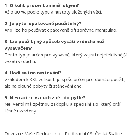
1. O kolik procent zmenší objem?
Až o 80 %, podle typu a hustoty uložených věcí.
2. Je pytel opakovaně použitelný?
Ano, lze ho používat opakovaně při správné manipulaci.
3. Lze použít jiný způsob vysátí vzduchu než
vysavačem?
Tento typ je určen pro vysavač, který zajistí nejefektivnější
vysátí vzduchu.
4. Hodí se i na cestování?
Vzhledem k XXL velikosti je spíše určen pro domácí použití,
ale na dlouhé pobyty či stěhování ano.
5. Nevrací se vzduch zpět do pytle?
Ne, ventil má zpětnou záklopku a speciální zip, který drží
těsně uzavřený.
Dovozce: Vaše Dedra s. r. o., Podhradní 69, Česká Skalice,