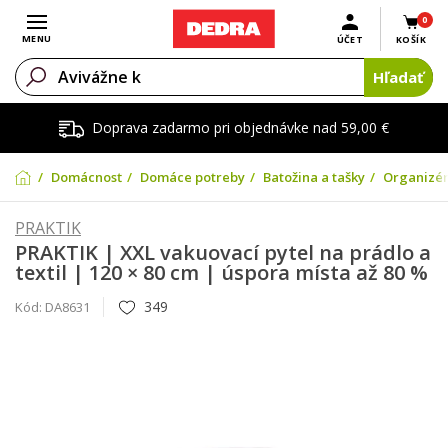
0
Otvoriť menu
MENU
ÚČET
KOŠÍK
Hľadať
Doprava zadarmo pri objednávke nad 59,00 €
Domácnosť
Domáce potreby
Batožina a tašky
Organizér
PRAKTIK
PRAKTIK | XXL vakuovací pytel na prádlo a
textil | 120 × 80 cm | úspora místa až 80 %
349
Kód:
DA8631