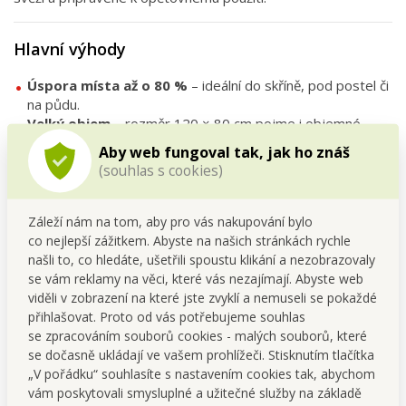
Hlavní výhody
Úspora místa až o 80 %
– ideální do skříně, pod postel či
na půdu.
Velký objem
– rozměr 120 × 80 cm pojme i objemné
textilie.
Aby web fungoval tak, jak ho znáš
Patentované uzavírání
– spolehlivé a snadné použití.
(souhlas s cookies)
Ochrana obsahu
– věci zůstanou chráněné před prachem,
vlhkostí a hmyzem.
Víceúčelové použití
– peřiny, zimní oblečení, deky i
Záleží nám na tom, aby pro vás nakupování bylo
sezónní textil.
co nejlepší zážitkem. Abyste na našich stránkách rychle
našli to, co hledáte, ušetřili spoustu klikání a nezobrazovaly
se vám reklamy na věci, které vás nezajímají. Abyste web
Technické parametry
viděli v zobrazení na které jste zvyklí a nemuseli se pokaždé
přihlašovat. Proto od vás potřebujeme souhlas
Rozměry
: 120 × 80 cm (XXL velikost)
se zpracováním souborů cookies - malých souborů, které
Materiál
: odolný plast
se dočasně ukládají ve vašem prohlížeči. Stisknutím tlačítka
Uzavírání
: patentovaný zip s jezdcem
„V pořádku“ souhlasíte s nastavením cookies tak, abychom
Ventil
: kompatibilní s běžnými vysavači
vám poskytovali smysluplné a užitečné služby na základě