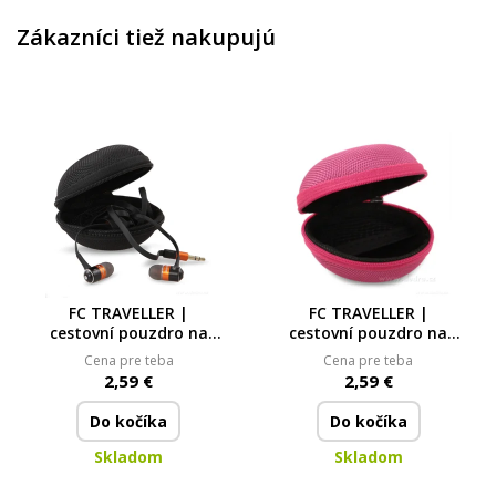
Zákazníci tiež nakupujú
FC TRAVELLER |
FC TRAVELLER |
cestovní pouzdro na
cestovní pouzdro na
sluchátka & nabíječku |
sluchátka & nabíječku |
Cena pre teba
Cena pre teba
pevné skořepinové
pevné skořepinové
2,59 €
2,59 €
pouzdro Ø 8 cm | černé
pouzdro Ø 8 cm |
fuchsiové
Do kočíka
Do kočíka
Skladom
Skladom