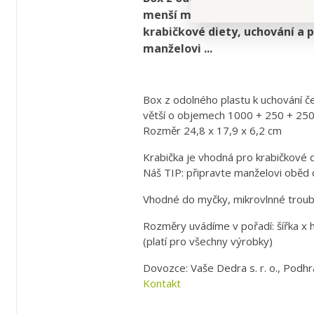
menší misky a jednu větší o ob
krabičkové diety, uchování a p
manželovi ...
Box z odolného plastu k uchování če
větší o objemech 1000 + 250 + 250
Rozměr 24,8 x 17,9 x 6,2 cm
Krabička je vhodná pro krabičkové di
Náš TIP: připravte manželovi oběd d
Vhodné do myčky, mikrovlnné troub
Rozměry uvádíme v pořadí: šířka x 
(platí pro všechny výrobky)
Dovozce: Vaše Dedra s. r. o., Podhr
Kontakt