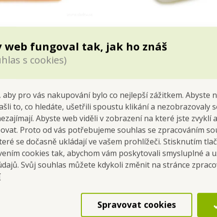
AK | 430 ml | dóza na
CVAK&CVAK | 300 ml | 
 se silikonovým těsněním
potraviny se silikonový
 web fungoval tak, jak ho znáš
Cena pre teba
Cena pre teba
hlas s cookies)
2,99 €
2,59 €
Do kočíka
Do kočíka
 aby pro vás nakupování bylo co nejlepší zážitkem. Abyste 
Skladom
Skladom
ašli to, co hledáte, ušetřili spoustu klikání a nezobrazovaly
nezajímají. Abyste web viděli v zobrazení na které jste zvyklí
šovat. Proto od vás potřebujeme souhlas se zpracováním so
eré se dočasně ukládají ve vašem prohlížeči. Stisknutím tla
avením cookies tak, abychom vám poskytovali smysluplné a u
údajů. Svůj souhlas můžete kdykoli změnit na stránce zprac
í
Spravovat cookies
ní čerstvých nebo vařených potravin a salátů. Uvnitř je