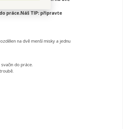
Krabička je vhodná pro
 do práce.Náš TIP: připravte
 rozdělen na dvě menší misky a jednu
 svačin do práce.
troubě.