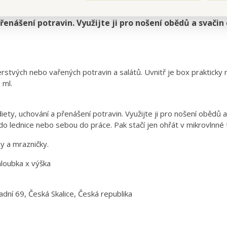
jemech 1000 + 250 + 250 ml.Rozměr 24,8 x 17,9 x 6,2 cm 
řenášení potravin. Využijte ji pro nošení obědů a svačin
rstvých nebo vařených potravin a salátů. Uvnitř je box prakticky
 ml.
ety, uchování a přenášení potravin. Využijte ji pro nošení obědů a
o lednice nebo sebou do práce. Pak stačí jen ohřát v mikrovlnné 
y a mrazničky.
hloubka x výška
adní 69, Česká Skalice, Česká republika