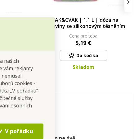
›
dóza na
CVAK&CVAK | 1,1 L | dóza na
m těsněním
potraviny se silikonovým těsněním
Cena pre teba
5,19 €
Do kočíka
na našich
Skladom
 se vám reklamy
 a nemuseli
uborů cookies -
čítka „V pořádku“
žitečné služby
ování osobních
V pořádku
 box prakticky rozdělen na dvě