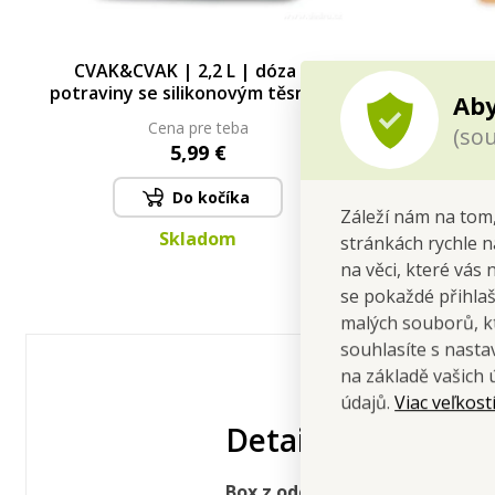
CVAK&CVAK | 2,2 L | dóza na
CVAK&CV
potraviny se silikonovým těsněním
potraviny
Aby
Cena pre teba
(sou
5,99 €
Do kočíka
Záleží nám na tom,
Skladom
stránkách rychle n
na věci, které vás 
se pokaždé přihla
malých souborů, kt
souhlasíte s nast
na základě vašich 
Viac veľkost
údajů.
Detailný popis
Box z odolného plastu k uchová