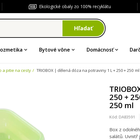
Ekologické obaly zo 100% recyklátu
Hľadať
ozmetika
Bytové vône
Domácnosť
Dar
o a pitie na cesty
TRIOBOX | dělená dóza na potraviny 1 L + 250 + 250 ml
TRIOBOX 
250 + 25
250 ml
Kód:
DA83591
Box z odolnéh
salátů. Uvnitř