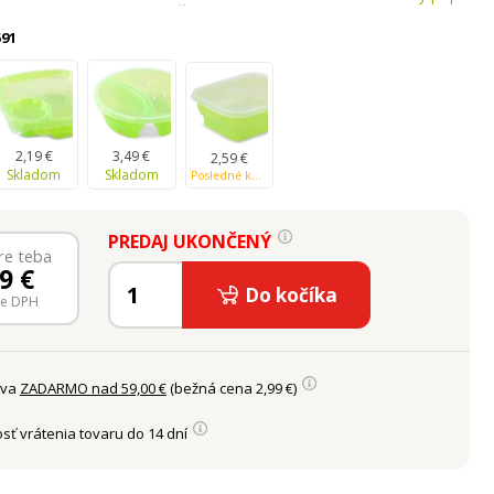
 + 250 + 250 ml.Rozměr 24,8 x 17,9 x 6,2 cm Krabička je
bičkové diety, uchování a přenášení potravin. Využijte ji pro
91
 svačin do práce.Náš TIP: připravte manželovi ...
2,19 €
3,49 €
2,59 €
Skladom
Skladom
Posledné kusy na sklade
PREDAJ UKONČENÝ
re teba
49
€
Do kočíka
ne DPH
ava
ZADARMO nad 59,00 €
(bežná cena 2,99 €)
sť vrátenia tovaru do 14 dní