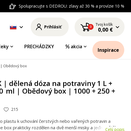
Spolupracujte s DEDROU: zľavy až 30 % a provízie 10 %
Tvoj košík
Prihlásiť
0
0,00 €
čeky
PRECHÁDZKY
akcia
Inspirace
 | Obědový box | 1000 + 250 + 250 ml
| dělená dóza na potraviny 1 L +
0 ml | Obědový box | 1000 + 250 +
215
o plastu k uchování čerstvých nebo vařených potravin a
 je box prakticky rozdělen na dvě menší misky a jednu větší o
Celý popis