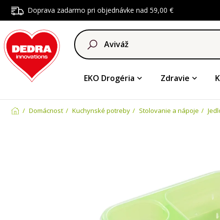
Doprava zadarmo pri objednávke nad 59,00 €
EKO Drogéria
Zdravie
K
Domácnosť
Kuchynské potreby
Stolovanie a nápoje
Jedl