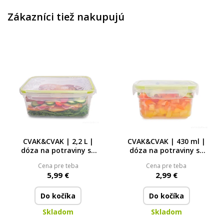
Zákazníci tiež nakupujú
CVAK&CVAK | 2,2 L |
CVAK&CVAK | 430 ml |
dóza na potraviny se
dóza na potraviny se
silikonovým těsněním
silikonovým těsněním
Cena pre teba
Cena pre teba
5,99 €
2,99 €
Do kočíka
Do kočíka
Skladom
Skladom