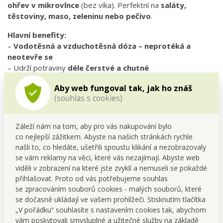
ohřev v mikrovlnce
(bez víka). Perfektní na
saláty,
těstoviny, maso, zeleninu nebo pečivo
.
Hlavní benefity:
–
Vodotěsná a vzduchotěsná dóza – neprotéká a
neotevře se
– Udrží potraviny
déle čerstvé a chutné
– Ideální na
svačiny, obědy, skladování i zamrazování
Aby web fungoval tak, jak ho znáš
–
Silikonové těsnění + zámkové víko
pro bezpečné
(souhlas s cookies)
uzavření
–
Vhodná do myčky, mikrovlnky (bez víka), chladničky i
mrazničky
Záleží nám na tom, aby pro vás nakupování bylo
co nejlepší zážitkem. Abyste na našich stránkách rychle
Technické parametry:
našli to, co hledáte, ušetřili spoustu klikání a nezobrazovaly
–
Objem:
1,1 L
se vám reklamy na věci, které vás nezajímají. Abyste web
–
Rozměry:
cca 19 × 13 × 7 cm
viděli v zobrazení na které jste zvyklí a nemuseli se pokaždé
–
Materiál:
plast určený pro styk s potravinami | silikonové
přihlašovat. Proto od vás potřebujeme souhlas
těsnění
se zpracováním souborů cookies - malých souborů, které
se dočasně ukládají ve vašem prohlížeči. Stisknutím tlačítka
Údržba a doporučená péče:
„V pořádku“ souhlasíte s nastavením cookies tak, abychom
Lze mýt v
myčce nádobí
, skladovat v
chladničce i
vám poskytovali smysluplné a užitečné služby na základě