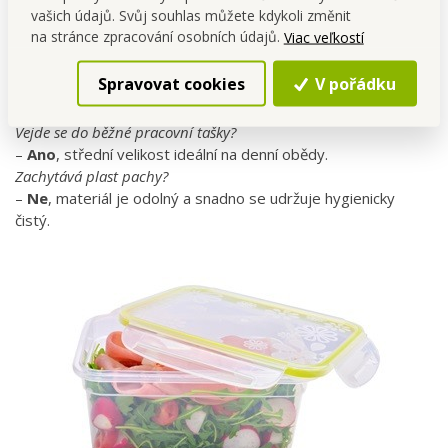
mrazničce
. Pro ohřívání v
mikrovlnné troubě
odklop víko
vašich údajů. Svůj souhlas můžete kdykoli změnit
nebo otevři ventil (je-li součástí).
na stránce zpracování osobních údajů.
Viac veľkostí
FAQ – nejčastější dotazy:
Spravovat cookies
V pořádku
Je dóza vhodná i na tekutější jídla?
–
Ano
, silikonové těsnění brání úniku tekutin.
Vejde se do běžné pracovní tašky?
–
Ano
, střední velikost ideální na denní obědy.
Zachytává plast pachy?
–
Ne
, materiál je odolný a snadno se udržuje hygienicky
čistý.