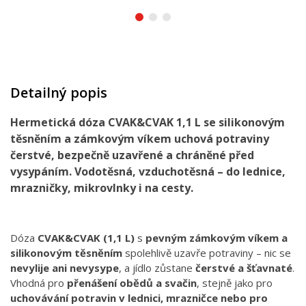
Detailný popis
Hermetická dóza CVAK&CVAK 1,1 L se silikonovým
těsněním a zámkovým víkem uchová potraviny
čerstvé, bezpečně uzavřené a chráněné před
vysypáním. Vodotěsná, vzduchotěsná – do lednice,
mrazničky, mikrovlnky i na cesty.
Dóza
CVAK&CVAK (1,1 L)
s
pevným zámkovým víkem a
silikonovým těsněním
spolehlivě uzavře potraviny – nic se
nevylije ani nevysype
, a jídlo zůstane
čerstvé a šťavnaté
.
Vhodná pro
přenášení obědů a svačin
, stejně jako pro
uchovávání potravin v lednici, mrazničce nebo pro