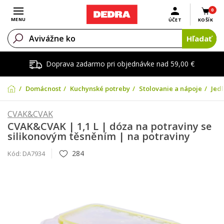
0
Otvoriť menu
MENU
ÚČET
KOŠÍK
Hľadať
Doprava zadarmo pri objednávke nad 59,00 €
Domácnosť
Kuchynské potreby
Stolovanie a nápoje
Jedl
CVAK&CVAK
CVAK&CVAK | 1,1 L | dóza na potraviny se
silikonovým těsněním | na potraviny
284
Kód:
DA7934