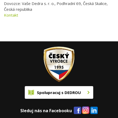
Dovozce: Vaše Dedra s. r. o., Podhradní 69, Česká Skalice,
Česká republika
Kontakt
Spolupracuj s DEDROU
Sleduj nás na Facebooku