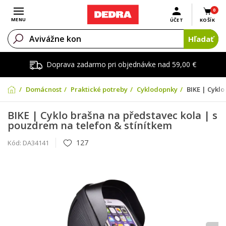
0
Otvoriť menu
MENU
ÚČET
KOŠÍK
Hľadať
Doprava zadarmo pri objednávke nad 59,00 €
Domácnosť
Praktické potreby
Cyklodopnky
BIKE | Cyklo
BIKE | Cyklo brašna na představec kola | s
pouzdrem na telefon & stínítkem
127
Kód:
DA34141