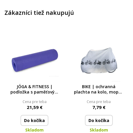
Zákazníci tiež nakupujú
JÓGA & FITNESS |
BIKE | ochranná
podložka s paměťovým
plachta na kolo, moped
efektem 172 × 60 cm |
& skútr | nepromokavý
Cena pre teba
Cena pre teba
včetně pouzdra na
potah se zipem | 200 ×
21,59 €
7,79 €
přenášení
100 cm
Do kočíka
Do kočíka
Skladom
Skladom