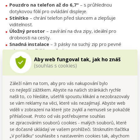
Pouzdro na telefon až do 6,7"
– s průhlednou
dotykovou fólií pro ovládání displeje.
Stínítko
– chrání telefon před sluncem a zlepšuje
viditelnost.
Úložný prostor
– zavírání na dva zipy, ideální pro
drobnosti na cesty.
Snadná instalace
– 3 pásky na suchý zip pro pevné
uchycení na řídítka a představec.
Voděodolný materiál 100 % PES
– chrání obsah před
Aby web fungoval tak, jak ho znáš
vlhkostí.
(souhlas s cookies)
Technické parametry
Záleží nám na tom, aby pro vás nakupování bylo
co nejlepší zážitkem. Abyste na našich stránkách rychle
Rozměry brašny:
10,5 × 18 × 11 cm
našli to, co hledáte, ušetřili spoustu klikání a nezobrazovaly
Rozměr pouzdra na telefon:
cca 9 × 16 cm (pro telefony
se vám reklamy na věci, které vás nezajímají. Abyste web
do 6,7")
viděli v zobrazení na které jste zvyklí a nemuseli se pokaždé
Materiál:
100 % PES, dotyková nepromokavá fólie
přihlašovat. Proto od vás potřebujeme souhlas
Uchycení:
3 pásky na suchý zip (řídítka + představec)
se zpracováním souborů cookies - malých souborů, které
Zapínání:
dva zipy
se dočasně ukládají ve vašem prohlížeči. Stisknutím tlačítka
„V pořádku“ souhlasíte s nastavením cookies tak, abychom