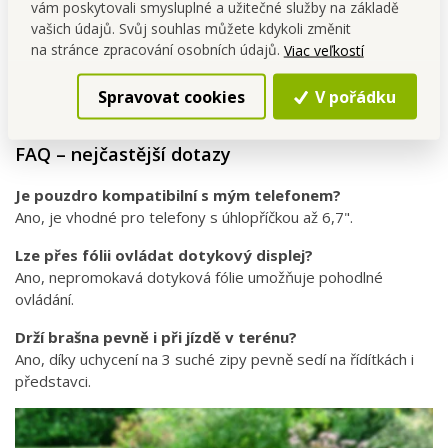
vám poskytovali smysluplné a užitečné služby na základě
Údržba
vašich údajů. Svůj souhlas můžete kdykoli změnit
na stránce zpracování osobních údajů.
Viac veľkostí
V případě znečištění otřete vlhkým hadříkem.
Neperte v pračce, aby se nepoškodila dotyková fólie.
Spravovat cookies
V pořádku
Skladujte na suchém místě.
FAQ – nejčastější dotazy
Je pouzdro kompatibilní s mým telefonem?
Ano, je vhodné pro telefony s úhlopříčkou až 6,7".
Lze přes fólii ovládat dotykový displej?
Ano, nepromokavá dotyková fólie umožňuje pohodlné
ovládání.
Drží brašna pevně i při jízdě v terénu?
Ano, díky uchycení na 3 suché zipy pevně sedí na řídítkách i
představci.