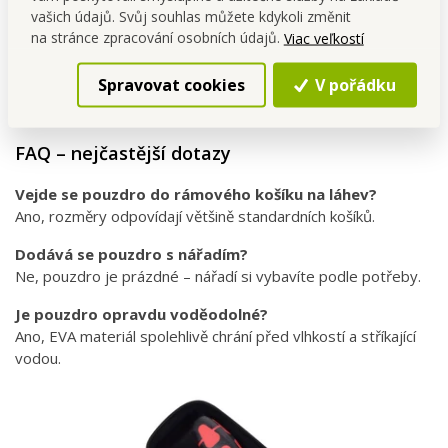
Údržba
vašich údajů. Svůj souhlas můžete kdykoli změnit
na stránce zpracování osobních údajů.
Viac veľkostí
V případě znečištění otřete vlhkým hadříkem.
Nepoužívejte agresivní čisticí prostředky.
Spravovat cookies
V pořádku
Skladujte v suchu, mimo přímé slunce.
FAQ – nejčastější dotazy
Vejde se pouzdro do rámového košíku na láhev?
Ano, rozměry odpovídají většině standardních košíků.
Dodává se pouzdro s nářadím?
Ne, pouzdro je prázdné – nářadí si vybavíte podle potřeby.
Je pouzdro opravdu voděodolné?
Ano, EVA materiál spolehlivě chrání před vlhkostí a stříkající
vodou.