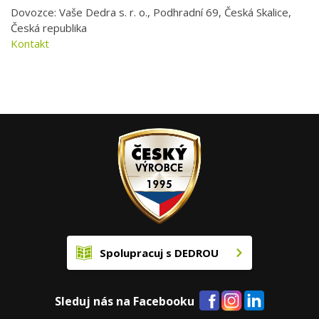
Dovozce: Vaše Dedra s. r. o., Podhradní 69, Česká Skalice,
Česká republika
Kontakt
Spolupracuj s DEDROU
Sleduj nás na Facebooku