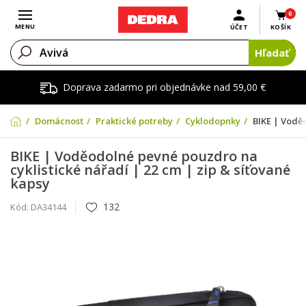
0
Otvoriť menu
MENU
ÚČET
KOŠÍK
Hľadať
Doprava zadarmo pri objednávke nad 59,00 €
Domácnosť
Praktické potreby
Cyklodopnky
BIKE | Voděo
BIKE | Voděodolné pevné pouzdro na
cyklistické nářadí | 22 cm | zip & síťované
kapsy
132
Kód:
DA34144