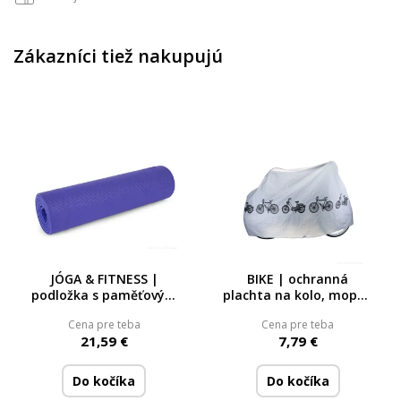
Zákazníci tiež nakupujú
JÓGA & FITNESS |
BIKE | ochranná
podložka s paměťovým
plachta na kolo, moped
efektem 172 × 60 cm |
& skútr | nepromokavý
Cena pre teba
Cena pre teba
včetně pouzdra na
potah se zipem | 200 ×
21,59 €
7,79 €
přenášení
100 cm
Do kočíka
Do kočíka