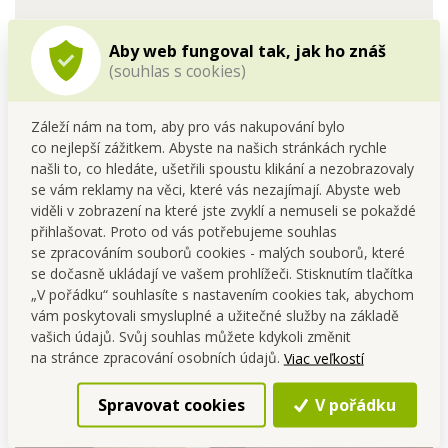
Aby web fungoval tak, jak ho znáš
Dokonale
vypnuté
a
(souhlas s cookies)
upravené
prostěradlo!
Záleží nám na tom, aby pro vás nakupování bylo
co nejlepší zážitkem. Abyste na našich stránkách rychle
našli to, co hledáte, ušetřili spoustu klikání a nezobrazovaly
se vám reklamy na věci, které vás nezajímají. Abyste web
viděli v zobrazení na které jste zvyklí a nemuseli se pokaždé
přihlašovat. Proto od vás potřebujeme souhlas
se zpracováním souborů cookies - malých souborů, které
se dočasně ukládají ve vašem prohlížeči. Stisknutím tlačítka
„V pořádku“ souhlasíte s nastavením cookies tak, abychom
vám poskytovali smysluplné a užitečné služby na základě
vašich údajů. Svůj souhlas můžete kdykoli změnit
na stránce zpracování osobních údajů.
Viac veľkostí
Spravovat cookies
V pořádku