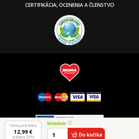
CERTIFIKÁCIA, OCENENIA A ČLENSTVO
Skladom
Cena pre teba
12,99
€
© 2026 Vaše Dedra, s.r.o.
Do kočíka
vrátane DPH