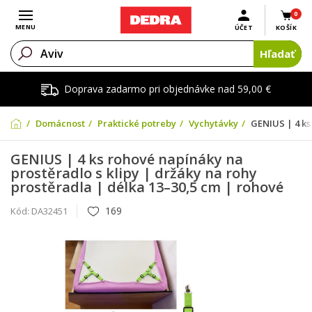
0
Otvoriť menu
MENU
ÚČET
KOŠÍK
Hľadať
Doprava zadarmo pri objednávke nad 59,00 €
Domácnosť
Praktické potreby
Vychytávky
GENIUS | 4 ks
GENIUS | 4 ks rohové napínáky na
prostěradlo s klipy | držáky na rohy
prostěradla | délka 13–30,5 cm | rohové
169
Kód:
DA32451