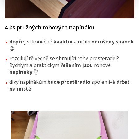
4 ks pružných rohových napínáků
dopřej
si konečně
kvalitní
a ničím
nerušený spánek
😉
rozčilují tě věčně se shrnující rohy prostěradel?
Rychlým a praktickým
řešením jsou
rohové
napínáky
👌
díky napínákům
bude prostěradlo
spolehlivě
držet
na místě