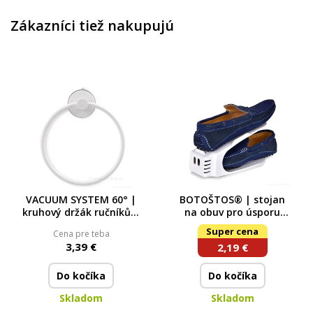
Zákazníci tiež nakupujú
VACUUM SYSTEM 60° |
BOTOŠTOS® | stojan
kruhový držák ručníků a
na obuv pro úsporu
utěrek | přísavný
místa v botníku | proti­
Super cena
Cena pre teba
systém | bez nutnosti
skluzový plastový
3,39 €
2,19 €
poutka
organizér
Do kočíka
Do kočíka
Skladom
Skladom