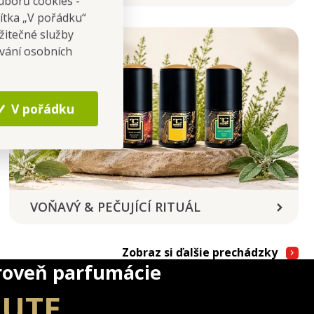
uborů cookies -
čítka „V pořádku“
žitečné služby
ování osobních
V pořádku
VOŇAVÝ & PEČUJÍCÍ RITUÁL
Zobraz si ďalšie prechádzky
roveň parfumácie
LUTE