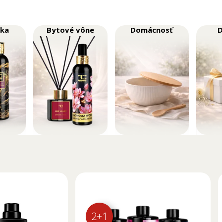
ika
Bytové vône
Domácnosť
2+1