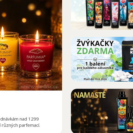
jednávkám nad 1299
í různých parfemací.