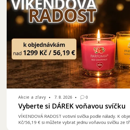
Akcie a zľavy
7. 8. 2026
0
Vyberte si DÁREK voňavou svíčku
VÍKENDOVÁ RADOST votivní svíčka podle nálady. K ob
Kč/56,19 € si můžete vybrat jednu voňavou svíčku ze tř