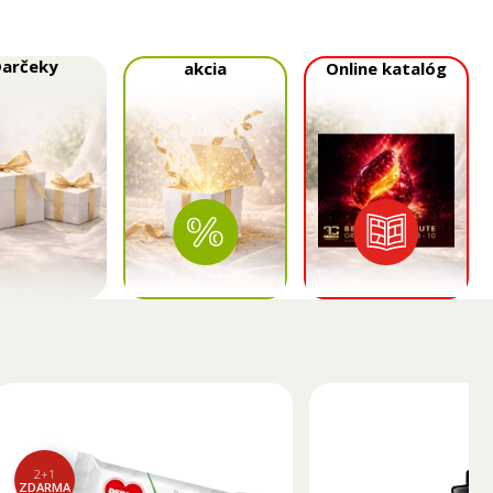
Darčeky
akcia
Online katalóg
2+1
ZDARMA