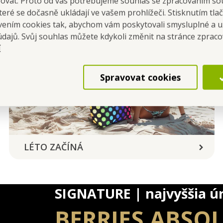
šovat. Proto od vás potřebujeme souhlas se zpracováním so
eré se dočasně ukládají ve vašem prohlížeči. Stisknutím tla
avením cookies tak, abychom vám poskytovali smysluplné a u
údajů. Svůj souhlas můžete kdykoli změnit na stránce zprac
í
Spravovat cookies
LÉTO ZAČÍNÁ
SIGNATURE | najvyššia ú
BERRIES ABSO