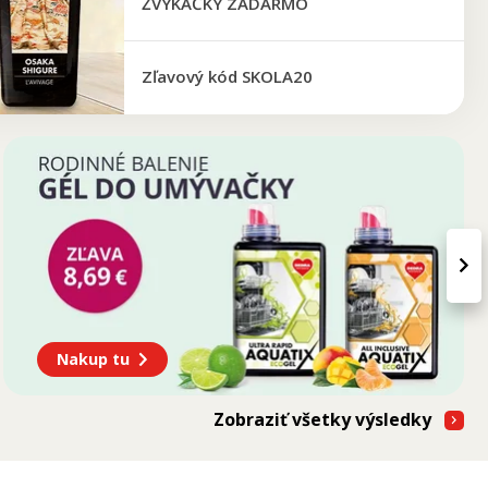
ŽVÝKAČKY ZADARMO
Zľavový kód SKOLA20
›
Nakup tu
Zobraziť všetky výsledky