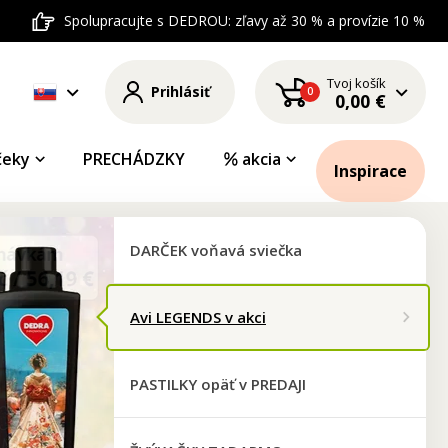
Spolupracujte s DEDROU: zľavy až 30 % a provízie 10 %
Tvoj košík
Prihlásiť
0
0,00 €
čeky
PRECHÁDZKY
akcia
Inspirace
DARČEK voňavá sviečka
OPÄŤ V PREDAJI 
Avi LEGENDS v akci
PASTILKY v príchutiach maracuj
PASTILKY opäť v PREDAJI
Vyberajte tu