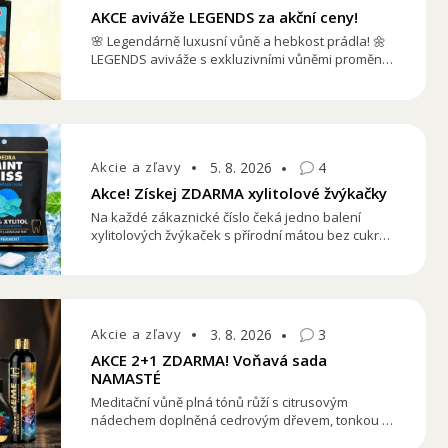
AKCE aviváže LEGENDS za akční ceny!
🌸 Legendárně luxusní vůně a hebkost prádla! 🌼
LEGENDS aviváže s exkluzivními vůněmi promění
každé praní v zážitek. Teď v akci jen za 99 Kč / 4,29
€ se slevou 30 Kč / 1,30 €.
Akcie a zľavy
5. 8. 2026
4
Akce! Získej ZDARMA xylitolové žvýkačky
Na každé zákaznické číslo čeká jedno balení
xylitolových žvýkaček s přírodní mátou bez cukru
ZDARMA. Dárek můžete během akce získat
jednou – nevztahuje se na každou další
objednávku. Stačí objednat a ochutnat svěží
přírodní mátovou chuť. Čím dříve objednáte, tím
dříve ochutnáte.
Akcie a zľavy
3. 8. 2026
3
AKCE 2+1 ZDARMA! Voňavá sada
NAMASTÉ
Meditační vůně plná tónů růží s citrusovým
nádechem doplněná cedrovým dřevem, tonkou a
podmanivým jasmínem. Tuto parfemaci najdeš