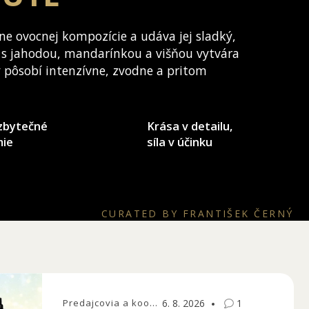
ne ovocnej kompozície a udáva jej sladký,
 s jahodou, mandarínkou a višňou vytvára
ý pôsobí intenzívne, zvodne a pritom
zbytečné
Krása v detailu,
mie
síla v účinku
CURATED BY FRANTIŠEK ČERNÝ
Predajcovia a koordinátori
6. 8. 2026
1