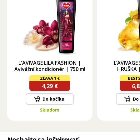
L'AVIVAGE LILA FASHION |
L’AVIVAGE
Avivážní kondicionér | 750 ml
HRUŠKA |
kondicioné
ZĽAVA 1 €
BESTS
4,29 €
6,8
Do kočíka
Do
Skladom
Skl
Nechajte sa inšpirovať