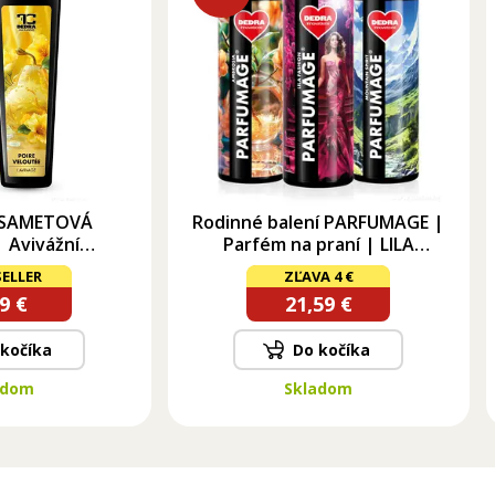
 SAMETOVÁ
Rodinné balení PARFUMAGE |
 Avivážní
Parfém na praní | LILA
r | 750 ml
FASHION & MOUNTAIN SPIRIT
ELLER
ZĽAVA 4 €
& AMBROSIA | 500 ml × 3
9 €
21,59 €
 kočíka
Do kočíka
adom
Skladom