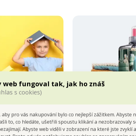
 web fungoval tak, jak ho znáš
hlas s cookies)
 aby pro vás nakupování bylo co nejlepší zážitkem. Abyste 
ašli to, co hledáte, ušetřili spoustu klikání a nezobrazovaly
nezajímají. Abyste web viděli v zobrazení na které jste zvyklí
VŽDY ČISTÉ A VOŇA