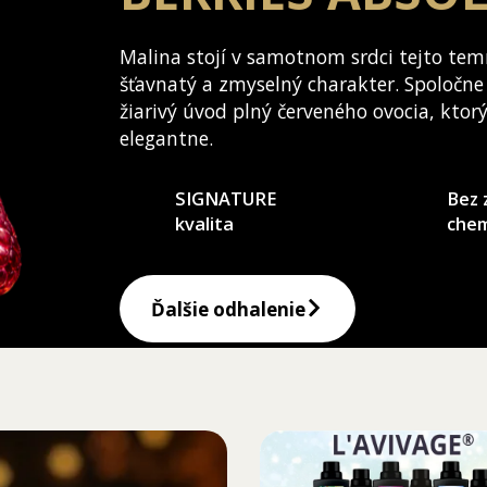
Malina stojí v samotnom srdci tejto tem
šťavnatý a zmyselný charakter. Spoločne
žiarivý úvod plný červeného ovocia, ktor
elegantne.
SIGNATURE
Bez 
kvalita
che
Ďalšie odhalenie