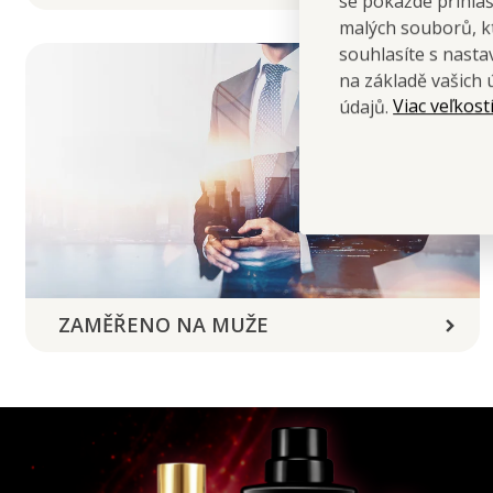
se pokaždé přihla
malých souborů, kt
souhlasíte s nast
na základě vašich 
Viac veľkost
údajů.
ZAMĚŘENO NA MUŽE