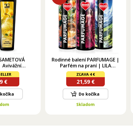
 SAMETOVÁ
Rodinné balení PARFUMAGE |
 Avivážní
Parfém na praní | LILA
r | 750 ml
FASHION & MOUNTAIN SPIRIT
ELLER
ZĽAVA 4 €
& AMBROSIA | 500 ml × 3
9 €
21,59 €
 kočíka
Do kočíka
adom
Skladom