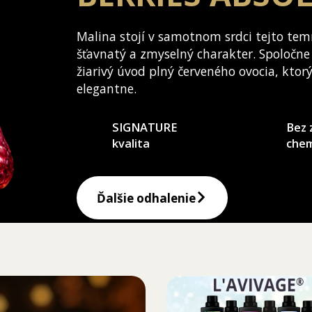
Malina stojí v samotnom srdci tejto tem
šťavnatý a zmyselný charakter. Spoločne
žiarivý úvod plný červeného ovocia, ktor
elegantne.
SIGNATURE
Bez 
kvalita
che
Ďalšie odhalenie