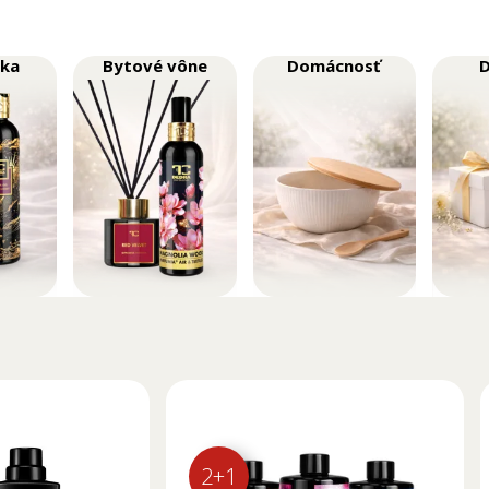
ika
Bytové vône
Domácnosť
2+1