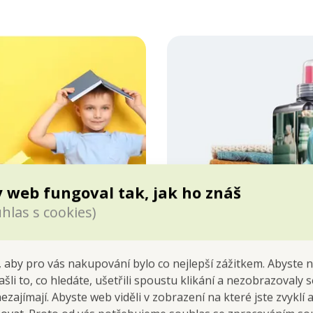
 web fungoval tak, jak ho znáš
hlas s cookies)
 aby pro vás nakupování bylo co nejlepší zážitkem. Abyste 
ašli to, co hledáte, ušetřili spoustu klikání a nezobrazovaly
nezajímají. Abyste web viděli v zobrazení na které jste zvyklí
VŽDY ČISTÉ A VOŇA