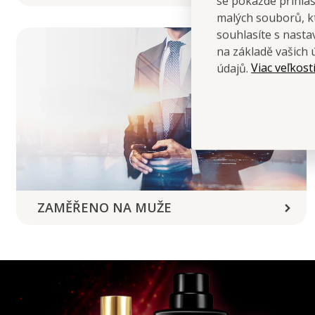
se pokaždé přihla
malých souborů, kt
souhlasíte s nast
na základě vašich 
Viac veľkost
údajů.
ZAMĚŘENO NA MUŽE