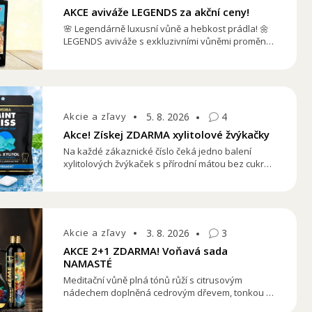
AKCE aviváže LEGENDS za akční ceny!
🌸 Legendárně luxusní vůně a hebkost prádla! 🌼
LEGENDS aviváže s exkluzivními vůněmi promění
každé praní v zážitek. Teď v akci jen za 99 Kč / 4,29
€ se slevou 30 Kč / 1,30 €.
Akcie a zľavy
5. 8. 2026
4
Akce! Získej ZDARMA xylitolové žvýkačky
Na každé zákaznické číslo čeká jedno balení
xylitolových žvýkaček s přírodní mátou bez cukru
ZDARMA. Dárek můžete během akce získat
jednou – nevztahuje se na každou další
objednávku. Stačí objednat a ochutnat svěží
přírodní mátovou chuť. Čím dříve objednáte, tím
dříve ochutnáte.
Akcie a zľavy
3. 8. 2026
3
AKCE 2+1 ZDARMA! Voňavá sada
NAMASTÉ
Meditační vůně plná tónů růží s citrusovým
nádechem doplněná cedrovým dřevem, tonkou a
podmanivým jasmínem. Tuto parfemaci najdeš