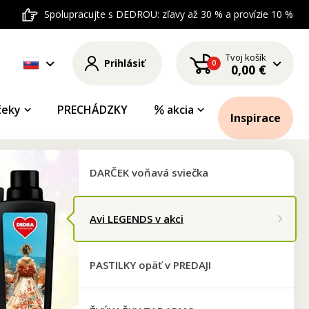
Spolupracujte s DEDROU: zľavy až 30 % a provízie 10 %
Tvoj košík
Prihlásiť
0
0,00 €
čeky
PRECHÁDZKY
akcia
Inspirace
DARČEK voňavá sviečka
OPÄŤ V PREDAJI 
Avi LEGENDS v akci
PASTILKY v príchutiach maracuj
PASTILKY opäť v PREDAJI
Vyberajte tu