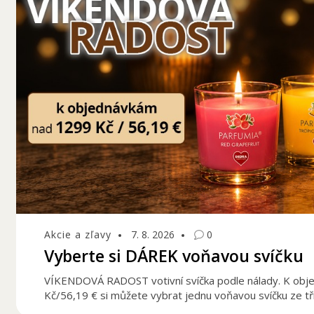
Akcie a zľavy
7. 8. 2026
0
Vyberte si DÁREK voňavou svíčku
VÍKENDOVÁ RADOST votivní svíčka podle nálady. K ob
Kč/56,19 € si můžete vybrat jednu voňavou svíčku ze tř