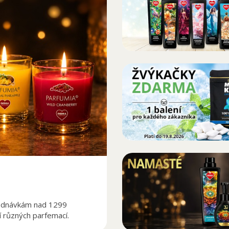
jednávkám nad 1299
í různých parfemací.