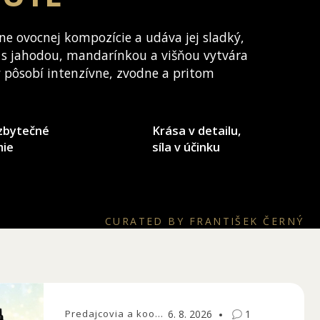
ne ovocnej kompozície a udáva jej sladký,
 s jahodou, mandarínkou a višňou vytvára
ý pôsobí intenzívne, zvodne a pritom
zbytečné
Krása v detailu,
mie
síla v účinku
CURATED BY FRANTIŠEK ČERNÝ
Predajcovia a koordinátori
6. 8. 2026
1