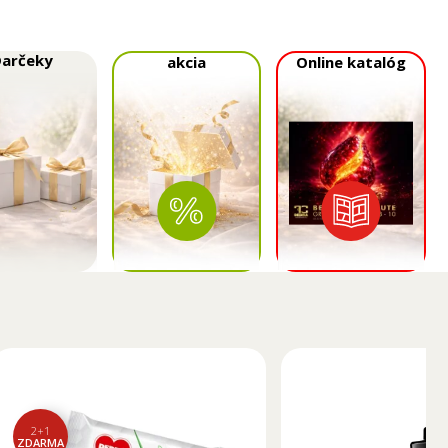
Darčeky
akcia
Online katalóg
2+1
ZDARMA