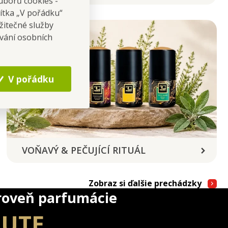
uborů cookies -
čítka „V pořádku“
žitečné služby
ování osobních
V pořádku
VOŇAVÝ & PEČUJÍCÍ RITUÁL
Zobraz si ďalšie prechádzky
roveň parfumácie
LUTE