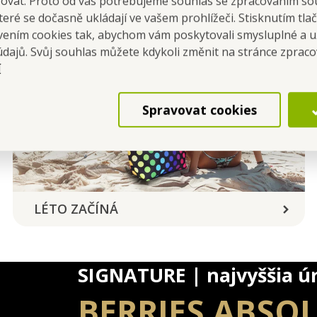
šovat. Proto od vás potřebujeme souhlas se zpracováním so
eré se dočasně ukládají ve vašem prohlížeči. Stisknutím tla
avením cookies tak, abychom vám poskytovali smysluplné a u
údajů. Svůj souhlas můžete kdykoli změnit na stránce zprac
í
Spravovat cookies
LÉTO ZAČÍNÁ
SIGNATURE | najvyššia ú
BERRIES ABSO