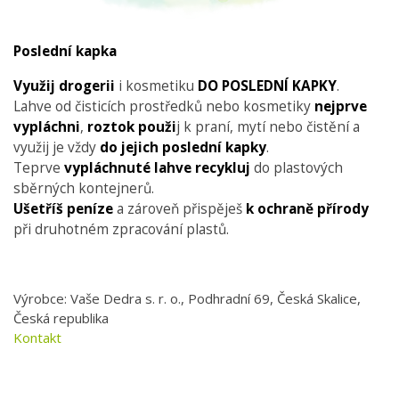
Poslední kapka
Využij drogerii
i kosmetiku
DO POSLEDNÍ KAPKY
.
Lahve od čisticích prostředků nebo kosmetiky
nejprve
vypláchni
,
roztok použi
j k praní, mytí nebo čistění a
využij je vždy
do jejich poslední kapky
.
Teprve
vypláchnuté lahve recykluj
do plastových
sběrných kontejnerů.
Ušetříš peníze
a zároveň přispěješ
k ochraně přírody
při druhotném zpracování plastů.
Výrobce: Vaše Dedra s. r. o., Podhradní 69, Česká Skalice,
Česká republika
Kontakt