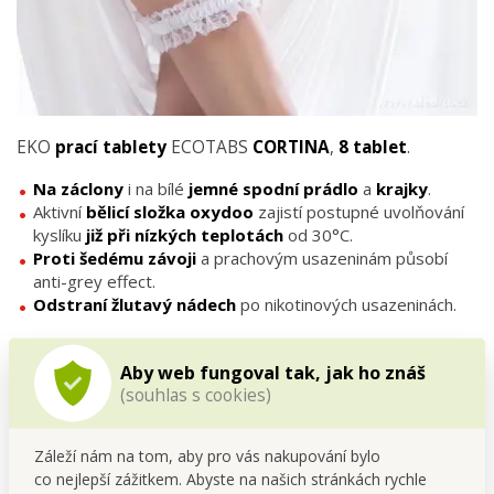
EKO
prací tablety
ECOTABS
CORTINA
,
8 tablet
.
Na záclony
i na bílé
jemné spodní prádlo
a
krajky
.
Aktivní
bělicí složka oxydoo
zajistí postupné uvolňování
kyslíku
již při nízkých teplotách
od 30°C.
Proti šedému závoji
a prachovým usazeninám působí
anti-grey effect.
Odstraní žlutavý nádech
po nikotinových usazeninách.
Aby web fungoval tak, jak ho znáš
(souhlas s cookies)
Záleží nám na tom, aby pro vás nakupování bylo
co nejlepší zážitkem. Abyste na našich stránkách rychle