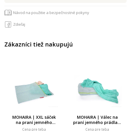
Návod na použitie a bezpečnostné pokyny
Zdieľaj
Zákazníci tiež nakupujú
MOHAIRA | XXL sáček
MOHAIRA | Válec na
na praní jemného
praní jemného prádla &
prádla | sendvičová
obuvi | odolná
Cena pre teba
Cena pre teba