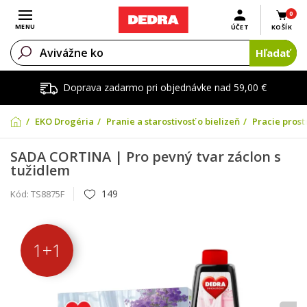
0
Otvoriť menu
MENU
ÚČET
KOŠÍK
Hľadať
Doprava zadarmo pri objednávke nad 59,00 €
EKO Drogéria
Pranie a starostivosť o bielizeň
Pracie prost
SADA CORTINA | Pro pevný tvar záclon s
tužidlem
149
Kód:
TS8875F
1+1