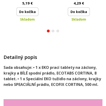
síťovina & zip | 47 × 60
sendvičová síťovina &
5,19 €
4,29 €
cm
zip | 22 × 33 cm
Do kočíka
Do kočíka
Skladom
Skladom
Detailný popis
Sada obsahuje: •
1 x EKO prací tablety
na záclony,
krajky a BÍLÉ spodní prádlo, ECOTABS CORTINA, 8
tablet. •
1 x Speciální EKO tužidlo
na záclony, krajky
nebo SPEACIÁLNÍ prádlo, ECOFIX CORTINA, 500 ml.