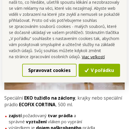
našli to, co hledáte, ušetřili spoustu klikání a nezobrazovaly
se vám reklamy na věci, které vás nezajímají. Abyste web
viděli v zobrazení na které jste zvyklí a nemuseli se pokaždé
přihlašovat. Proto od vás potřebujeme souhlas
se zpracováním souborů cookies - malých souborů, které
se dočasně ukládají ve vašem prohlížeči. Stisknutím tlačítka
„V pořádku“ souhlasíte s nastavením cookies tak, abychom
vám poskytovali smysluplné a užitečné služby na základě
vašich údajů. Svůj souhlas můžete kdykoli změnit
na stránce zpracování osobních údajů.
Viac veľkostí
Spravovat cookies
V pořádku
Speciální
EKO tužidlo na záclony
, krajky nebo speciální
prádlo
ECOFIX CORTINA
, 500 ml.
zajistí
požadovaný
tvar prádla
a
správné
vyztužení
vláken po vyprání
výsledkem je
dojem naškrobeného
prádla