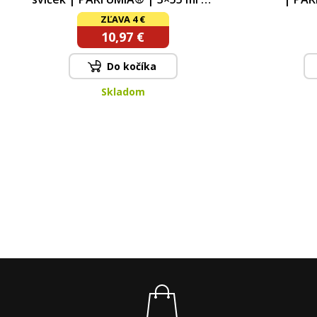
55 ml
ZĽAVA 4 €
10,97 €
Do kočíka
Skladom