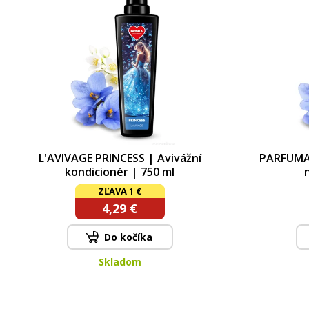
L'AVIVAGE PRINCESS | Avivážní
PARFUMA
kondicionér | 750 ml
ZĽAVA 1 €
4,29 €
Do kočíka
Skladom