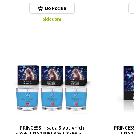
Do kočíka
Skladom
PRINCESS | sada 3 votivních
PRINCESS
svíček | PARFUMIA® | 3×55 ml 3x
| PAR