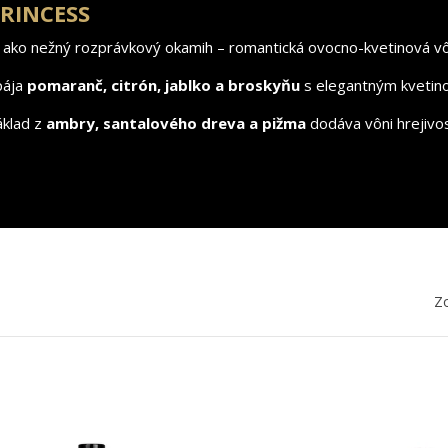
RINCESS
e ako nežný rozprávkový okamih – romantická ovocno-kvetinová 
pája
pomaranč, citrón, jablko a broskyňu
s elegantným kvetin
klad z
ambry, santalového dreva a pižma
dodáva vôni hrejivos
Zo