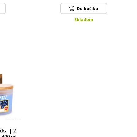
Do kočíka
Skladom
čka | 2
 400 ml