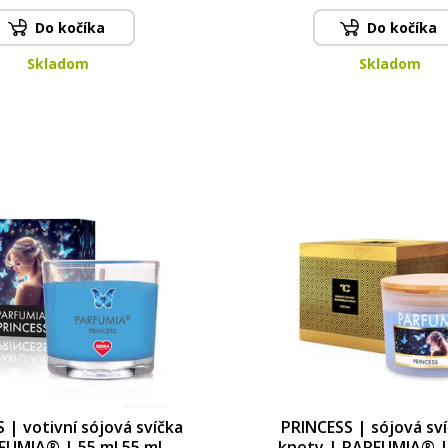
Do kočíka
Do kočíka
Skladom
Skladom
 | votivní sójová svíčka
PRINCESS | sójová sví
FUMIA® | 55 ml 55 ml
knoty | PARFUMIA® |