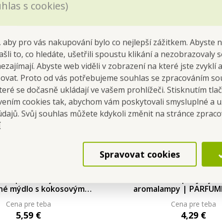
hlas s cookies)
 aby pro vás nakupování bylo co nejlepší zážitkem. Abyste 
ašli to, co hledáte, ušetřili spoustu klikání a nezobrazovaly
nezajímají. Abyste web viděli v zobrazení na které jste zvyklí
šovat. Proto od vás potřebujeme souhlas se zpracováním so
eré se dočasně ukládají ve vašem prohlížeči. Stisknutím tla
avením cookies tak, abychom vám poskytovali smysluplné a u
údajů. Svůj souhlas můžete kdykoli změnit na stránce zprac
í
Spravovat cookies
ESS | ručně vyráběné
PRINCESS | sójový v
nné mýdlo s kokosovým
aromalampy | PARFUM
 glycerinem | 85 g 85 g
ml 40 ml
Cena pre teba
Cena pre teba
5,59 €
4,29 €