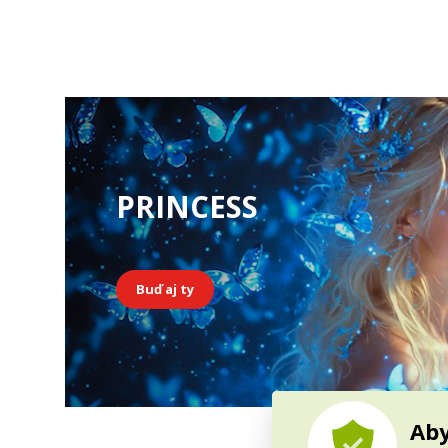
PRINCESS
Buď aj ty
Aby