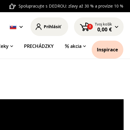
Spolupracujte s DEDROU: zľavy až 30 % a provízie 10 %
Tvoj košík
Prihlásiť
0
0,00 €
čeky
PRECHÁDZKY
akcia
Inspirace