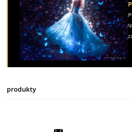
P
j
S
Zá
produkty