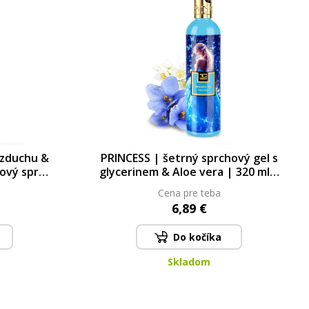
vzduchu &
PRINCESS | šetrný sprchový gel s
mový sprej
glycerinem & Aloe vera | 320 ml |
LEGENDS 320 ml
Cena pre teba
6,89 €
Do kočíka
Skladom