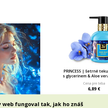
PRINCESS | šetrné tek
s glycerinem & Aloe ver
320 ml
Cena pre teba
6,89 €
Do kočíka
 web fungoval tak, jak ho znáš
Skladom