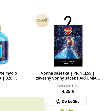
uté mýdlo
Vonná sašetka | PRINCESS |
a | 320 ml
závěsný vonný sáček PARFUMIA®
8 g
Cena pre teba
4,29 €
Do kočíka
Skladom