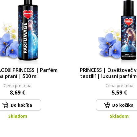
GE® PRINCESS | Parfém
PRINCESS | Osvěžovač 
na praní | 500 ml
textilií | luxusní parfé
| 250 ml
Cena pre teba
Cena pre teba
8,69 €
5,59 €
Do kočíka
Do kočíka
Skladom
Skladom