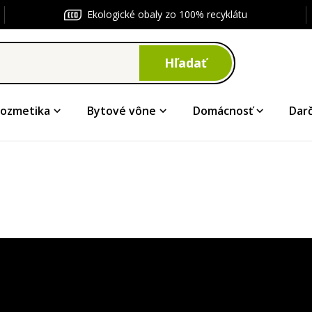
Ekologické obaly zo 100% recyklátu
Hľadať
ozmetika
Bytové vône
Domácnosť
Dar