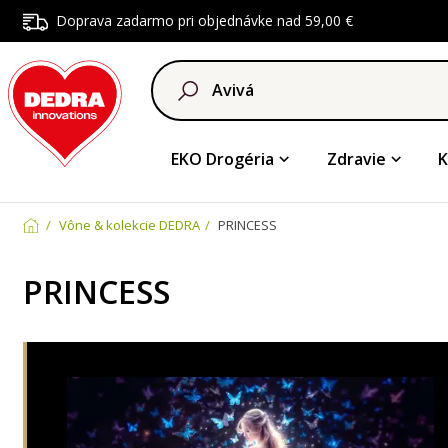
Doprava zadarmo pri objednávke nad 59,00 €
EKO Drogéria
Zdravie
K
Vône & kolekcie DEDRA
PRINCESS
PRINCESS