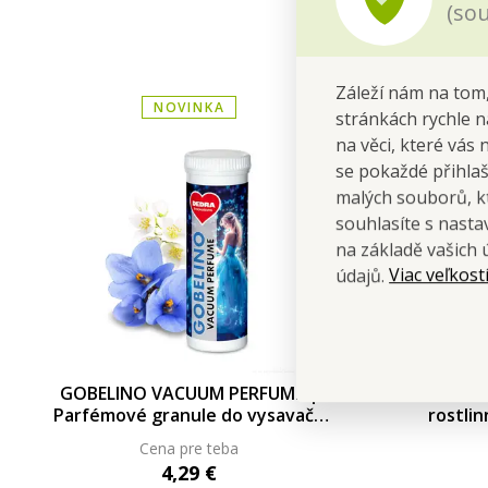
(sou
Záleží nám na tom,
NOVINKA
stránkách rychle n
na věci, které vás 
se pokaždé přihla
malých souborů, kt
souhlasíte s nast
na základě vašich 
Viac veľkost
údajů.
GOBELINO VACUUM PERFUME |
PRINC
Parfémové granule do vysavače
rostli
| PRINCESS | 35 ml
olejem &
Cena pre teba
4,29 €