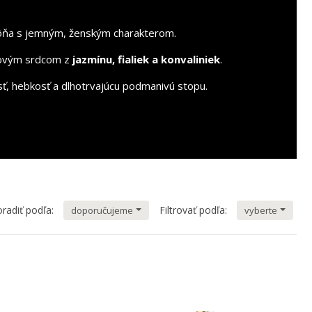
vôňa s jemným, ženským charakterom.
ovým srdcom z
jazmínu, fialiek a konvaliniek
.
ť, hebkosť a dlhotrvajúcu podmanivú stopu.
radiť podľa:
Filtrovať podľa:
doporučujeme
vyberte