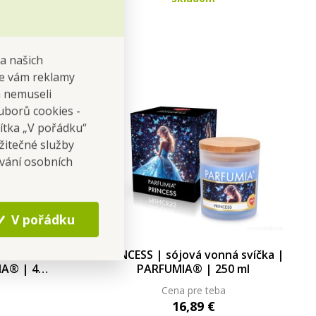
na našich
 se vám reklamy
 a nemuseli
uborů cookies -
čítka „V pořádku“
žitečné služby
ování osobních
V pořádku
osk do
PRINCESS | sójová vonná svíčka |
IA® | 40
PARFUMIA® | 250 ml
Cena pre teba
16,89 €