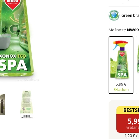
prodlužuje les
a obklady. Ob
Green bra
Možnosť:
NW09
5,99 €
Skladom
BESTS
5,9
vrátan
1,20 € /