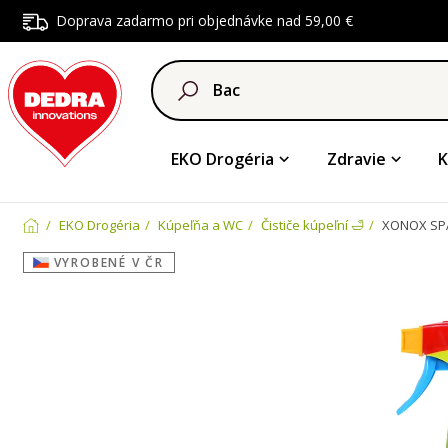
Doprava zadarmo pri objednávke nad 59,00 €
EKO Drogéria
Zdravie
K
EKO Drogéria
Kúpeľňa a WC
Čističe kúpeľní 🛁
XONOX SPA 
VYROBENÉ V ČR