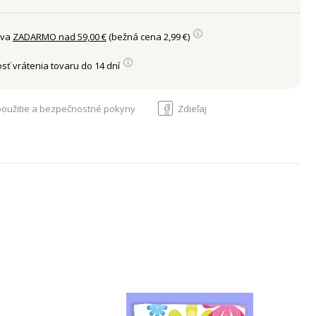
ava
ZADARMO nad 59,00 €
(bežná cena 2,99 €)
sť vrátenia tovaru do 14 dní
oužitie a bezpečnostné pokyny
Zdieľaj