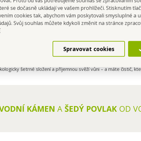
šovat. Proto od vás potřebujeme souhlas se zpracováním so
vnímu rozprašovači, který je exkluzivně vyvinutý pro produkty DE
eré se dočasně ukládají ve vašem prohlížeči. Stisknutím tla
avením cookies tak, abychom vám poskytovali smysluplné a u
údajů. Svůj souhlas můžete kdykoli změnit na stránce zprac
ové kouty, keramické obklady, dlažbu i skleněné povrchy
.
í
h, nechat krátce působit a opláchnout vodou.
rozeně odmyje – stačí obnovit aplikací přípravku a povrchy opět zí
Spravovat cookies
stávají povrchy déle čisté
a s méně zaschlými kapkami. To z
ekologicky šetrné složení a příjemnou svěží vůni – a máte čistič, kt
VODNÍ KÁMEN
A
ŠEDÝ POVLAK
OD V