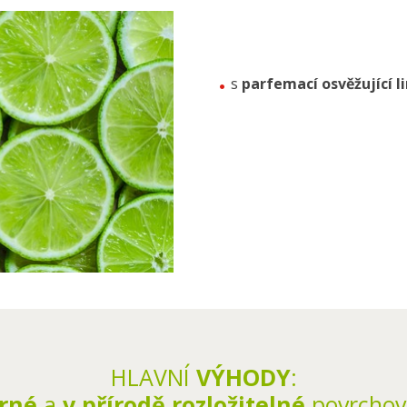
s
parfemací osvěžující 
HLAVNÍ
VÝHODY
:
trné
a
v přírodě
rozložitelné
povrcho