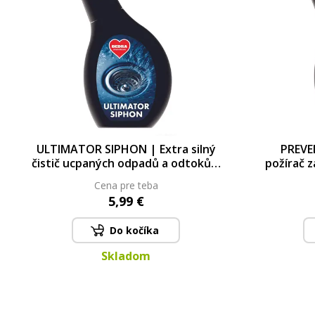
ULTIMATOR SIPHON | Extra silný
PREVEN
čistič ucpaných odpadů a odtoků |
požírač 
proti mastnotě, zbytkům &
enzyma
Cena pre teba
usazeninám | 500 ml
5,99 €
Do kočíka
Skladom