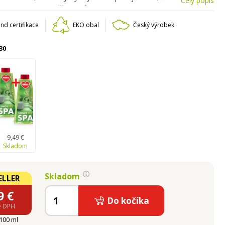
Celý popis
k koupelny. S osvěžující vůní limetky. Vhodný na keramiku, skla
jem 500 ml.
nd certifikace
EKO obal
Český výrobek
30
9,49 €
Skladom
Skladom
ELLER
9
€
Do kočíka
e DPH
 100 ml