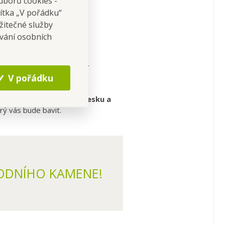
uborů cookies -
DRA.
čítka „V pořádku“
žitečné služby
ování osobních
skají svou ochrannou sílu.
V pořádku
namená
méně práce, více lesku a
erý vás bude bavit.
ODNÍHO KAMENE!