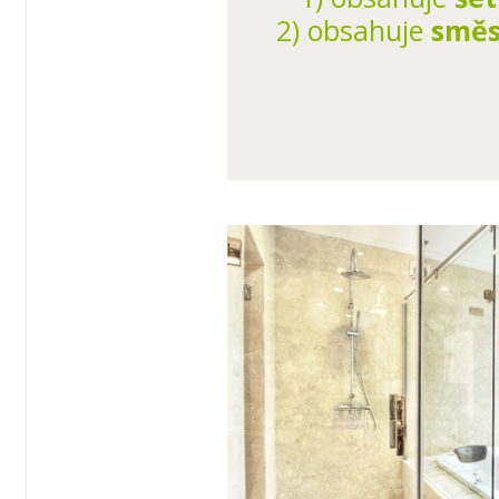
2) obsahuje
směs
3) s 