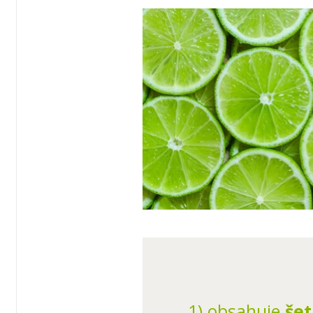
1) obsahuje
še