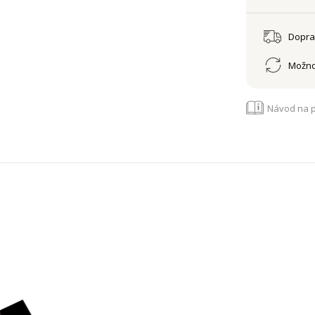
Dopr
Možno
Návod na p