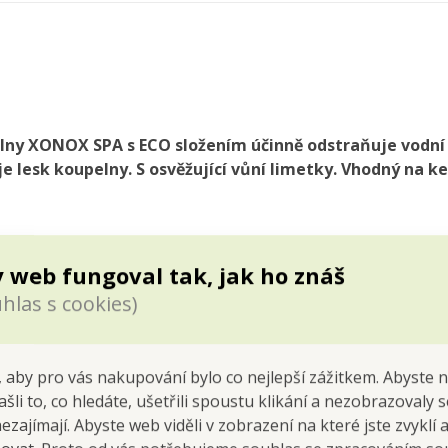
pelny XONOX SPA s ECO složením účinně odstraňuje vodní
e lesk koupelny. S osvěžující vůní limetky. Vhodný na k
sk koupelny s ECO přístupem.
 web fungoval tak, jak ho znáš
hlas s cookies)
onalým parťákem pro všechny, kdo chtějí mít
čistou a zářivou 
mi povrchově aktivními látkami
respektuje přírodu a zároveň po
 aby pro vás nakupování bylo co nejlepší zážitkem. Abyste 
zbytky mýdla
– a to i na obtížně dostupných místech.
ašli to, co hledáte, ušetřili spoustu klikání a nezobrazovaly
divý film
, který prodlužuje čistotu povrchů a usnadňuje další úkli
nezajímají. Abyste web viděli v zobrazení na které jste zvyklí
voní celý prostor.