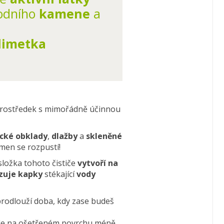
vodního
kamene
a
 limetka
rostředek s mimořádně účinnou
ické obklady
,
dlažby
a
skleněné
ámen se rozpustí!
 složka tohoto čističe
vytvoří na
zuje kapky
stékající
vody
rodlouží doba, kdy zase budeš
de na ošetřeném povrchu méně