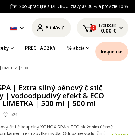
Spolupracujte s DEDROU: zľavy až 30 % a provízie 10 %
Tvoj košík
Prihlásiť
0
0,00 €
čeky
PRECHÁDZKY
akcia
Inspirace
 LIMETKA | 500 ml | 500 ml
A | Extra silný pěnový čistič
y | vodoodpudivý efekt & ECO
| LIMETKA | 500 ml | 500 ml
526
ěnový čistič koupelny XONOX SPA s ECO složením účinně
dní kámen, rez i zbytky mýdla. Odpuzuje vodu, čímž