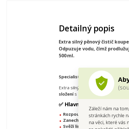
Detailný popis
Extra silný pěnový čistič kou
Odpuzuje vodu, čímž prodlužuj
500 ml.
Specialista na vodní kámen a le
Aby
(sou
Extra silný čistič
XONOX SPA
je dok
složení
s
biologicky rozložitelný
✅
Hlavní výhody
:
Záleží nám na tom,
Rozpouští vodní kámen, rez i 
stránkách rychle n
Zanechává ochranný vodoodpu
na věci, které vás 
Svěží limetková parfemace
pro