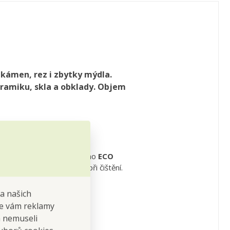
 kámen, rez i zbytky mýdla.
eramiku, skla a obklady. Objem
koupelnu bez námahy
. Jeho
ECO
skytuje špičkový výkon při čištění.
na našich
 se vám reklamy
d.
 a nemuseli