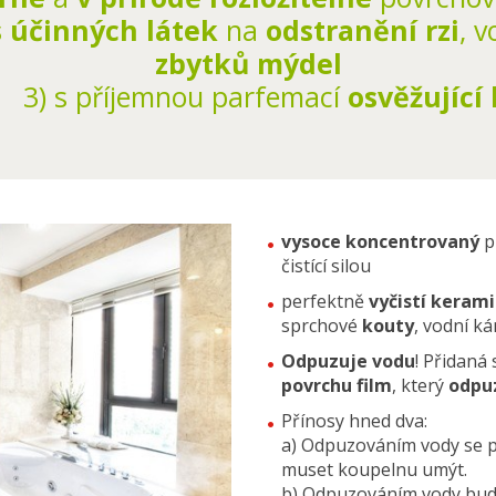
 účinných látek
na
odstranění rzi
, 
zbytků mýdel
příjemnou parfemací
osvěžující
vysoce koncentrovaný
p
čistící silou
perfektně
vyčistí keram
sprchové
kouty
, vodní k
Odpuzuje vodu
! Přidaná
povrchu film
, který
odpu
Přínosy hned dva:
a) Odpuzováním vody se p
muset koupelnu umýt.
b) Odpuzováním vody bu