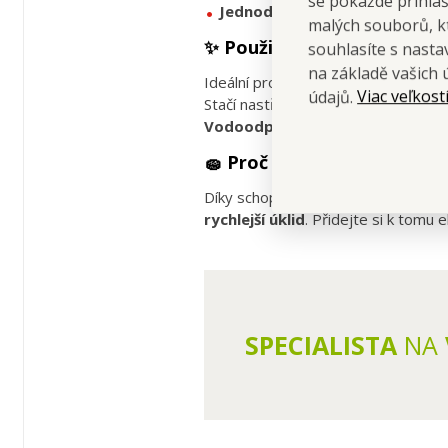
se pokaždé přihla
Jednoduché použití
díky inovati
malých souborů, kt
✨
Použití
:
souhlasíte s nast
na základě vašich 
Ideální pro
umyvadla, vany, sprch
Viac veľkost
údajů.
Stačí nastříkat na znečištěný povrc
Vodoodpudivý efekt
se časem při
🧽
Proč si ho zamilujete
:
Díky schopnosti odpuzovat vodu
zů
rychlejší úklid
. Přidejte si k tomu 
SPECIALISTA
NA