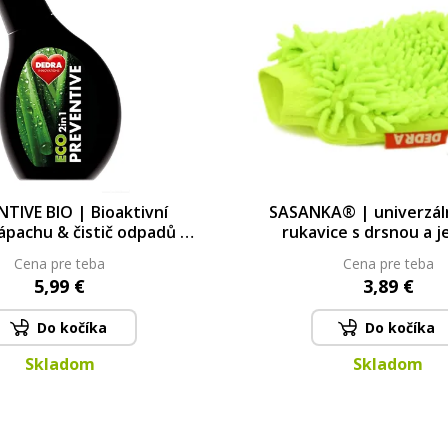
TIVE BIO | Bioaktivní
SASANKA® | univerzální
zápachu & čistič odpadů |
rukavice s drsnou a 
tické složení | 500 ml
stranou | 23 × 20
Cena pre teba
Cena pre teba
5,99 €
3,89 €
Do kočíka
Do kočíka
Skladom
Skladom