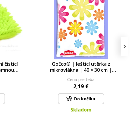
›
 čisticí
GoEco® | lešticí utěrka z
jemnou
mikrovlákna | 40 × 30 cm |
 cm
květinový potisk
Cena pre teba
2,19 €
Do kočíka
Skladom