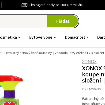
Ekologické obaly zo 100% recyklátu
Hľadať
ozmetika
Bytové vône
Domácnosť
Dar
| Extra silný pěnový čistič koupelny | vodoodpudivý efekt & ECO složení |
XONOX
XONOX SP
koupeln
složení 
Kód:
NW0930
Extra silný p
odstraňuje vo