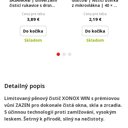
SASANKA® | univerzální
GoEco® | lešticí utěrka
čisticí rukavice s drsnou
z mikrovlákna | 40 × 30
a jemnou stranou |
cm | květinový potisk
Cena pre teba
Cena pre teba
23 × 20 cm
3,89 €
2,19 €
Do kočíka
Do kočíka
Skladom
Skladom
Detailný popis
Limitovaný pěnový čistič XONOX WIN s prémiovou
vůní ZAZEN pro dokonale čistá okna, skla a zrcadla.
S účinnou technologií proti zamlžování, vysokým
leskem. Šetrný k přírodě, silný na nečistoty.