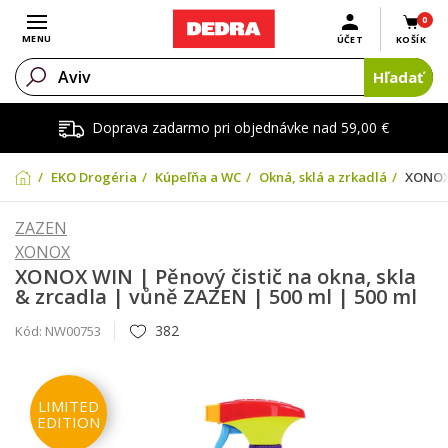
0
Otvoriť menu
MENU
ÚČET
KOŠÍK
Hľadať
Doprava zadarmo pri objednávke nad 59,00 €
EKO Drogéria
Kúpeľňa a WC
Okná, sklá a zrkadlá
XONOX 
ZAZEN
XONOX
XONOX WIN | Pěnový čistič na okna, skla
& zrcadla | vůně ZAZEN | 500 ml | 500 ml
382
Kód:
NW00753
LIMITED
EDITION