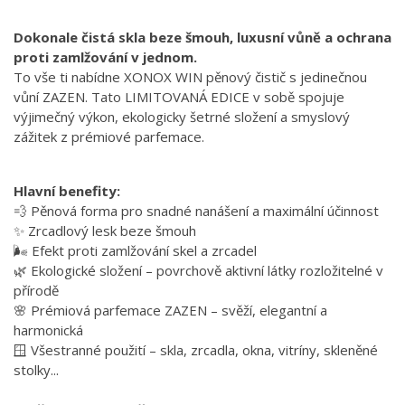
Dokonale čistá skla beze šmouh, luxusní vůně a ochrana
proti zamlžování v jednom.
To vše ti nabídne XONOX WIN pěnový čistič s jedinečnou
vůní ZAZEN. Tato LIMITOVANÁ EDICE v sobě spojuje
výjimečný výkon, ekologicky šetrné složení a smyslový
zážitek z prémiové parfemace.
Hlavní benefity:
💨 Pěnová forma pro snadné nanášení a maximální účinnost
✨ Zrcadlový lesk beze šmouh
🌬️ Efekt proti zamlžování skel a zrcadel
🌿 Ekologické složení – povrchově aktivní látky rozložitelné v
přírodě
🌸 Prémiová parfemace ZAZEN – svěží, elegantní a
harmonická
🪟 Všestranné použití – skla, zrcadla, okna, vitríny, skleněné
stolky...