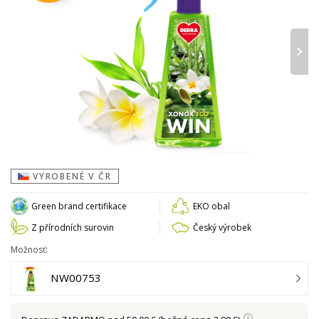
›
VYROBENÉ V ČR
Green brand certifikace
EKO obal
Z přírodních surovin
Český výrobek
Možnosť:
NW00753