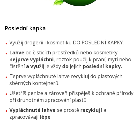
Poslední kapka
Využij drogerii i kosmetiku DO POSLEDNÍ KAPKY.
Lahve
od čisticích prostředků nebo kosmetiky
nejprve vypláchni
, roztok použij k praní, mytí nebo
čistění
a vyu
žij je vždy
do
jejich
poslední kapky.
Teprve vypláchnuté lahve recykluj do plastových
sběrných kontejnerů.
Ušetříš peníze a zároveň přispěješ k ochraně přírody
při druhotném zpracování plastů.
Vypláchnuté lahve
se prostě
recyklují
a
zpracovávají
lépe