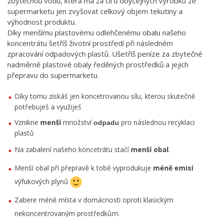
zbytečnou vodu, která má za cíl u obyčejných výrobků ze
supermarketu jen zvyšovat celkový objem tekutiny a
výhodnost produktu.
Díky menšímu plastovému odlehčenému obalu našeho
koncentrátu šetříš životní prostředí při následném
zpracování odpadových plastů. Ušetříš peníze za zbytečné
nadměrné plastové obaly ředěných prostředků a jejich
přepravu do supermarketu.
Díky tomu získáš jen koncetrovanou sílu, kterou skutečně
potřebuješ a využiješ
Vznikne
menší
množství
pro následnou recyklaci
odpadu
plastů
Na zabalení našeho koncetrátu stačí
menší
obal
.
Menší obal při přepravě k tobě vyprodukuje
méně emisí
výfukových plynů
Zabere méně místa v domácnosti oproti klasickým
nekoncentrovaným prostředkům.