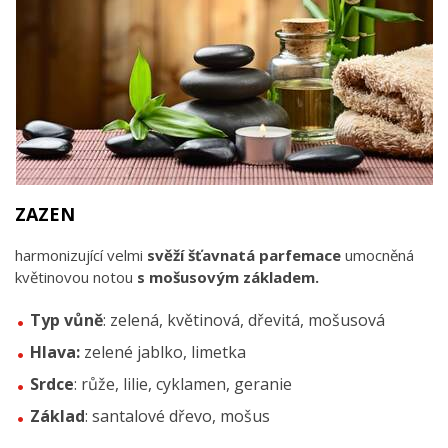
ZAZEN
harmonizující velmi
svěží šťavnatá parfemace
umocněná
květinovou notou
s mošusovým základem.
Typ vůně
: zelená, květinová, dřevitá, mošusová
Hlava:
zelené jablko, limetka
Srdce
: růže, lilie, cyklamen, geranie
Základ
: santalové dřevo, mošus