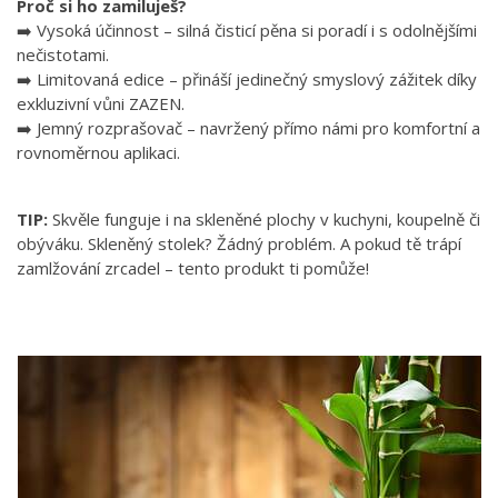
Proč si ho zamiluješ?
➡️ Vysoká účinnost – silná čisticí pěna si poradí i s odolnějšími
nečistotami.
➡️ Limitovaná edice – přináší jedinečný smyslový zážitek díky
exkluzivní vůni ZAZEN.
➡️ Jemný rozprašovač – navržený přímo námi pro komfortní a
rovnoměrnou aplikaci.
TIP:
Skvěle funguje i na skleněné plochy v kuchyni, koupelně či
obýváku. Skleněný stolek? Žádný problém. A pokud tě trápí
zamlžování zrcadel – tento produkt ti pomůže!