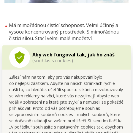
Má mimořádnou čisticí schopnost. Velmi účinný a
vysoce koncentrovaný prostředek. S mimořádnou
čisticí silou. Stačí velmi malé množství.
Zaručuje
vysoký lesk
beze šmouh a
zabraňuje
zamlžování
skel a zrcadel
Aby web fungoval tak, jak ho znáš
(souhlas s cookies)
Záleží nám na tom, aby pro vás nakupování bylo
co nejlepší zážitkem. Abyste na našich stránkách rychle
našli to, co hledáte, ušetřili spoustu klikání a nezobrazovaly
se vám reklamy na věci, které vás nezajímají. Abyste web
viděli v zobrazení na které jste zvyklí a nemuseli se pokaždé
přihlašovat. Proto od vás potřebujeme souhlas
se zpracováním souborů cookies - malých souborů, které
se dočasně ukládají ve vašem prohlížeči. Stisknutím tlačítka
„V pořádku“ souhlasíte s nastavením cookies tak, abychom