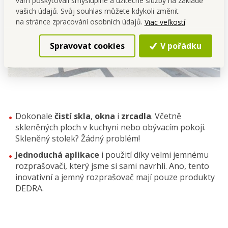
vám poskytovali smysluplné a užitečné služby na základě
vašich údajů. Svůj souhlas můžete kdykoli změnit
na stránce zpracování osobních údajů.
Viac veľkostí
Spravovat cookies
V pořádku
Dokonale
čistí skla
,
okna
i
zrcadla
. Včetně
skleněných ploch v kuchyni nebo obývacím pokoji.
Skleněný stolek? Žádný problém!
Jednoduchá aplikace
i použití díky velmi jemnému
rozprašovači, který jsme si sami navrhli. Ano, tento
inovativní a jemný rozprašovač mají pouze produkty
DEDRA.