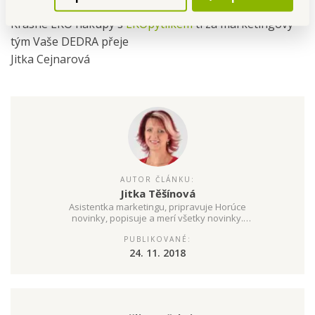
Krásné EKO nákupy s
EKOpytlíkem
ti za marketingový
tým Vaše DEDRA přeje
Jitka Cejnarová
AUTOR ČLÁNKU:
Jitka Těšínová
Asistentka marketingu, pripravuje Horúce
novinky, popisuje a merí všetky novinky.
Komunikuje na facebooku ...
PUBLIKOVANÉ:
24. 11. 2018