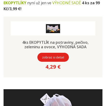
EKOPYTLÍKY
nyní už jen ve
VÝHODNÉ SADĚ
4 ks za 99
Kč/3,99 €!
4ks EKOPYTLÍK na potraviny, pečivo,
zeleninu a ovoce, VÝHODNÁ SADA
zobraz si detail
4,29 €