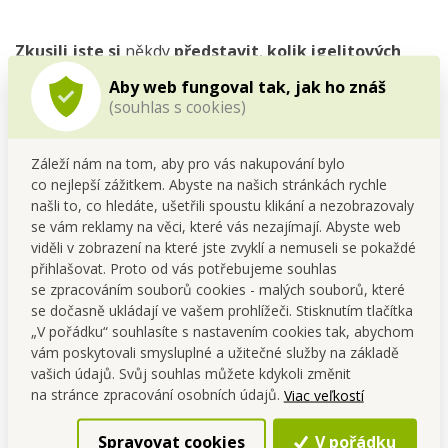
Zkusili jste si
někdy
představit
,
kolik igelitových
sáčků
spotřebuje
za týden běžná rodina
?
Aby web fungoval tak, jak ho znáš
(souhlas s cookies)
Záleží nám na tom, aby pro vás nakupování bylo
co nejlepší zážitkem. Abyste na našich stránkách rychle
našli to, co hledáte, ušetřili spoustu klikání a nezobrazovaly
se vám reklamy na věci, které vás nezajímají. Abyste web
viděli v zobrazení na které jste zvyklí a nemuseli se pokaždé
přihlašovat. Proto od vás potřebujeme souhlas
se zpracováním souborů cookies - malých souborů, které
se dočasně ukládají ve vašem prohlížeči. Stisknutím tlačítka
„V pořádku“ souhlasíte s nastavením cookies tak, abychom
vám poskytovali smysluplné a užitečné služby na základě
vašich údajů. Svůj souhlas můžete kdykoli změnit
na stránce zpracování osobních údajů.
Viac veľkostí
Spravovat cookies
V pořádku