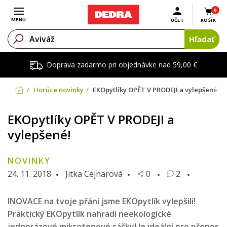
0
Otvoriť menu
MENU
ÚČET
KOŠÍK
Hľadať
Doprava zadarmo pri objednávke nad 59,00 €
Horúce novinky
EKOpytlíky OPĚT V PRODEJI a vylepšené!
EKOpytlíky OPĚT V PRODEJI a
vylepšené!
NOVINKY
24. 11. 2018
Jitka Cejnarová
0
2
INOVACE na tvoje přání jsme EKOpytlík vylepšili!
Praktický EKOpytlík nahradí neekologické
jednorázové mikrotenové sáčky! Je ideální pro přenos