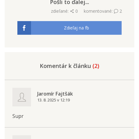
Pošli to ďalej...
zdieľané:
0
komentované:
2
Zdieľaj na fb
Komentár k článku
(2)
Jaromír Fajtšák
13. 8. 2025 v 12:19
Supr