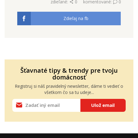
zdieľané:
0
komentované:
0
Zdieľaj na fb
Šťavnaté tipy & trendy pre tvoju
domácnosť
Registruj si náš pravidelný
newsletter
, dáme ti vedieť o
všetkom čo sa tu udeje...
Ulož email