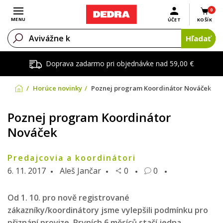
0
Otvoriť menu
MENU
ÚČET
KOŠÍK
Hľadať
Doprava zadarmo pri objednávke nad 59,00 €
Horúce novinky
Poznej program Koordinátor Nováček
Poznej program Koordinátor
Nováček
Predajcovia a koordinátori
6. 11. 2017
Aleš Jančar
0
0
Od 1. 10. pro nově registrované
zákazníky/koordinátory jsme vylepšili podmínku pro
přiznání provize. Prvních 6 měsíců stačí jedna