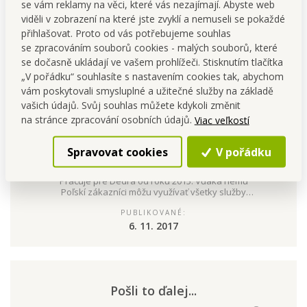
se vám reklamy na věci, které vás nezajímají. Abyste web
viděli v zobrazení na které jste zvyklí a nemuseli se pokaždé
Podívej se do našeho návodu
"Začněte již dnes"
nebo
přihlašovat. Proto od vás potřebujeme souhlas
přímo do
DEDRA marketingového plánu
.
se zpracováním souborů cookies - malých souborů, které
se dočasně ukládají ve vašem prohlížeči. Stisknutím tlačítka
„V pořádku“ souhlasíte s nastavením cookies tak, abychom
vám poskytovali smysluplné a užitečné služby na základě
vašich údajů. Svůj souhlas můžete kdykoli změnit
na stránce zpracování osobních údajů.
Viac veľkostí
Spravovat cookies
V pořádku
AUTOR ČLÁNKU:
Aleš Jančar
Pracuje pre Dedra od roku 2015. Vďaka nemu
Poľskí zákazníci môžu využívať všetky služby
ako v SR.
PUBLIKOVANÉ:
6. 11. 2017
Pošli to ďalej...