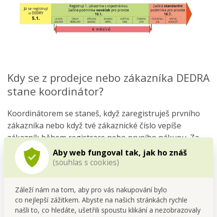
Kdy se z prodejce nebo zákazníka DEDRA
stane koordinátor?
Koordinátorem se staneš, když zaregistruješ prvního
zákazníka nebo když tvé zákaznické číslo vepíše
zákazník během registrace nebo prvního nákupu. Za
doporučení nového zákazníka ti pak náleží provize
Aby web fungoval tak, jak ho znáš
nebo sleva na další nákup. Více se dozvíš v našich
JOP
(souhlas s cookies)
nebo v návodu
"Začněte již dnes".
Záleží nám na tom, aby pro vás nakupování bylo
co nejlepší zážitkem. Abyste na našich stránkách rychle
Jak se staneš koordinátorem?
našli to, co hledáte, ušetřili spoustu klikání a nezobrazovaly