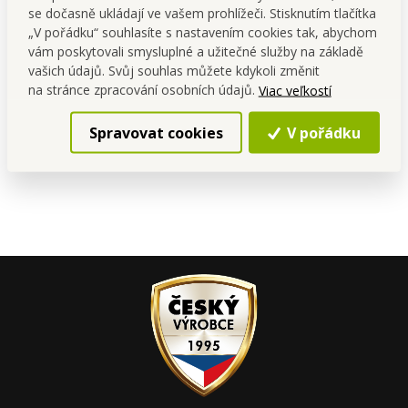
| normální tvorba červených
se dočasně ukládají ve vašem prohlížeči. Stisknutím tlačítka
krvinek & snížení únavy 90
Cena pre teba
„V pořádku“ souhlasíte s nastavením cookies tak, abychom
kapslí | 24 g
11,19 €
vám poskytovali smysluplné a užitečné služby na základě
vašich údajů. Svůj souhlas můžete kdykoli změnit
Do kočíka
na stránce zpracování osobních údajů.
Viac veľkostí
Skladom
Spravovat cookies
V pořádku