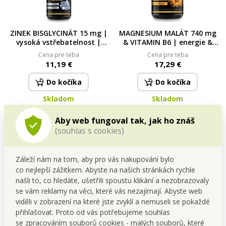
ZINEK BISGLYCINÁT 15 mg |
MAGNESIUM MALÁT 740 mg
vysoká vstřebatelnost |
& VITAMIN B6 | energie &
imunita, pleť, vlasy & nehty
snížení únavy 90 kapslí | 78
Cena pre teba
Cena pre teba
| 90 kapslí 90 kapslí | 24,3 g
g
11,19 €
17,29 €
Do kočíka
Do kočíka
Skladom
Skladom
Aby web fungoval tak, jak ho znáš
(souhlas s cookies)
Záleží nám na tom, aby pro vás nakupování bylo
co nejlepší zážitkem. Abyste na našich stránkách rychle
našli to, co hledáte, ušetřili spoustu klikání a nezobrazovaly
se vám reklamy na věci, které vás nezajímají. Abyste web
viděli v zobrazení na které jste zvyklí a nemuseli se pokaždé
přihlašovat. Proto od vás potřebujeme souhlas
ŽELEZO BISGLYCINÁT 14 mg
se zpracováním souborů cookies - malých souborů, které