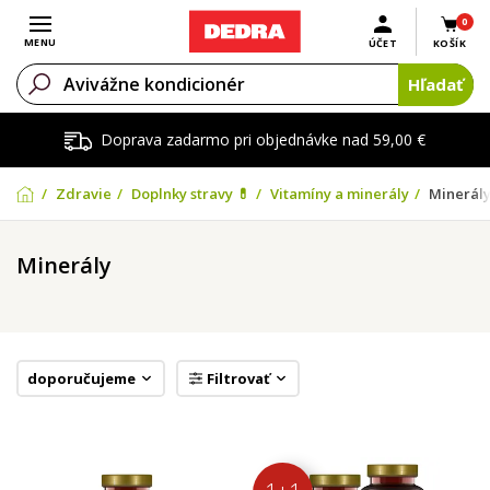
0
Otvoriť menu
MENU
ÚČET
KOŠÍK
Hľadať
Doprava zadarmo pri objednávke nad 59,00 €
Zdravie
Doplnky stravy 💊
Vitamíny a minerály
Minerál
Minerály
doporučujeme
Filtrovať