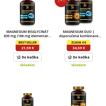
1+1
MAGNESIUM BISGLYCINÁT
MAGNESIUM DUO |
830 mg (166 mg elementární
doporučená kombinace
hořčík) + vitamín B6 P5P |
malátu & bisglycinátu
BESTSELLER
ZĽAVA 4 €
vysoká vstřebatelnost, nervy
doplněná o vitamin B6
21,59 €
34,59 €
& energie | 100 kapslí 94,5 g
Do kočíka
Do kočíka
Skladom
Skladom