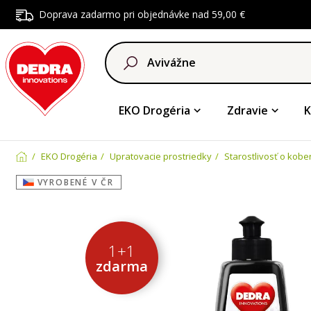
Doprava zadarmo pri objednávke nad 59,00 €
EKO Drogéria
Zdravie
K
EKO Drogéria
Upratovacie prostriedky
Starostlivosť o kobe
VYROBENÉ V ČR
1+1
zdarma