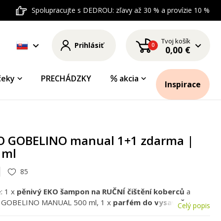
Spolupracujte s DEDROU: zľavy až 30 % a provízie 10 %
Tvoj košík
Prihlásiť
0
0,00 €
čeky
PRECHÁDZKY
akcia
Inspirace
O GOBELINO manual 1+1 zdarma |
 ml
85
: 1 x
pěnivý EKO šampon na RUČNÍ čištění koberců
a
O GOBELINO MANUAL 500 ml, 1 x
parfém do vysavače
,
Celý popis
ELINO PARFUM granules 35 ml.