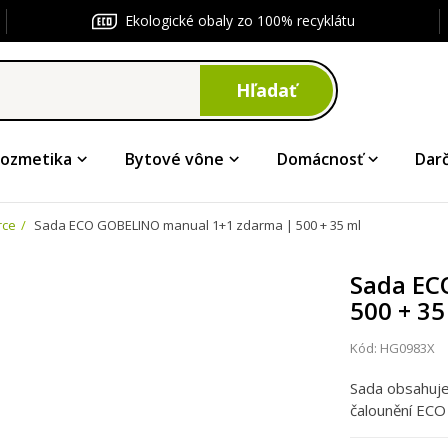
Ekologické obaly zo 100% recyklátu
Hľadať
ozmetika
Bytové vône
Domácnosť
Dar
rce
Sada ECO GOBELINO manual 1+1 zdarma | 500 + 35 ml
Sada EC
500 + 35
Kód:
HG0983X
Sada obsahuje
čalounění EC
namasté, GOB