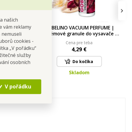
›
na našich
 se vám reklamy
RFUME |
GOBELINO VACUUM PERFUME |
ysavače |
Parfémové granule do vysavače |
 a nemuseli
LILA FASHION | 35 ml
uborů cookies -
Cena pre teba
čítka „V pořádku“
4,29 €
žitečné služby
Do kočíka
ování osobních
Skladom
V pořádku