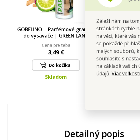
Záleží nám na tom,
stránkách rychle n
GOBELINO | Parfémové granule
GOBELI
do vysavače | GREEN LAND
Parfémov
na věci, které vás 
A
se pokaždé přihla
Cena pre teba
malých souborů, kt
3,49 €
souhlasíte s nast
Do kočíka
na základě vašich 
Viac veľkost
údajů.
Skladom
Detailný popis