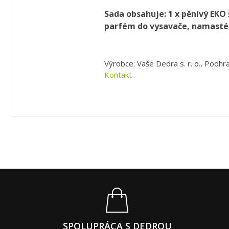
Sada obsahuje: 1 x
pěnivý EKO
parfém do vysavače
, namasté
Výrobce: Vaše Dedra s. r. o., Podhra
Kontakt
SPOLUPRÁCA S DEDROU