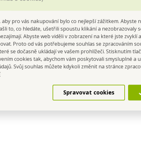
 aby pro vás nakupování bylo co nejlepší zážitkem. Abyste 
ašli to, co hledáte, ušetřili spoustu klikání a nezobrazovaly
NO VACUUM PERFUME |
GOBELINO VACUUM PE
é granule do vysavače |
Parfémové granule do v
nezajímají. Abyste web viděli v zobrazení na které jste zvyklí
MBROSIA | 35 ml
ZAZEN | 35 ml
šovat. Proto od vás potřebujeme souhlas se zpracováním so
Cena pre teba
Cena pre teba
eré se dočasně ukládají ve vašem prohlížeči. Stisknutím tla
4,29 €
4,29 €
avením cookies tak, abychom vám poskytovali smysluplné a u
Do kočíka
Do kočíka
údajů. Svůj souhlas můžete kdykoli změnit na stránce zprac
í
Skladom
Skladom
Spravovat cookies