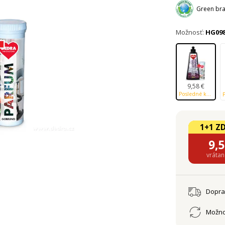
Green bra
Možnosť:
HG09
9,58 €
Posledné kusy na sklade
1+1 Z
9,
vráta
Dopr
Možno