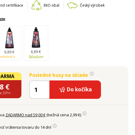
nd certifikace
EKO obal
Český výrobek
83X
6,89 €
6,89 €
Skladom
Posledné kusy na sklade
Posledné kusy na sklade
DARMA
58
€
Do kočíka
ne DPH
ava
ZADARMO nad 59,00 €
(bežná cena 2,99 €)
sť vrátenia tovaru do 14 dní