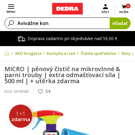
0
Otvoriť menu
MENU
ÚČET
KOŠÍK
Hľadať
Doprava zadarmo pri objednávke nad 59,00 €
EKO Drogéria
Kuchyňa a riad
Čističe spotřebičov
Rúry a 
MICRO | pěnový čistič na mikrovlnné &
parní trouby | extra odmašťovací síla |
500 ml | + utěrka zdarma
54
Kód:
GF0938X
1+1
zdarma