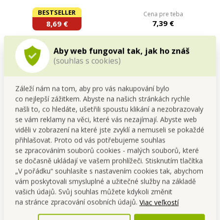
| gelový spray | 500 ml
trouby | extra
BESTSELLER
odmašťovací síla | 500
Cena pre teba
ml
7,39 €
8,69 €
Do kočíka
Do kočíka
Aby web fungoval tak, jak ho znáš
(souhlas s cookies)
Skladom
Skladom
Záleží nám na tom, aby pro vás nakupování bylo
co nejlepší zážitkem. Abyste na našich stránkách rychle
našli to, co hledáte, ušetřili spoustu klikání a nezobrazovaly
se vám reklamy na věci, které vás nezajímají. Abyste web
viděli v zobrazení na které jste zvyklí a nemuseli se pokaždé
přihlašovat. Proto od vás potřebujeme souhlas
Detailný popis
se zpracováním souborů cookies - malých souborů, které
se dočasně ukládají ve vašem prohlížeči. Stisknutím tlačítka
Sada obsahuje:
1 x pěnový čistič na mikrovlnné
„V pořádku“ souhlasíte s nastavením cookies tak, abychom
trouby
ECO MICRO 500 ml +
ZDARMA 1x
ULTRASAVÁ
vám poskytovali smysluplné a užitečné služby na základě
UTĚRKA 35 x 40 cm z vaflového mikrovlákna. Pěnový
vašich údajů. Svůj souhlas můžete kdykoli změnit
čistič MICRO s extra odmašťovací silou pro
na stránce zpracování osobních údajů.
Viac veľkostí
mikrovlnné i parní trouby. Účinně odstraňuje