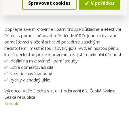
mastnotu a zbytky jídla, nezanechává šmouhy a
Spravovat cookies
V pořádku
zanechá povrch dokonale čistý. Objem 500 ml.
Dopřejte své mikrovlnné i parní troubě důkladné a efektivní
čištění s pomocí pěnového čističe MICRO. Jeho extra silné
odmašťovací složení si hravě poradí se zaschlými
nečistotami, mastnotou i zbytky jídla. Vytváří hustou pěnu,
která perfektně přilne k povrchu a zajistí maximální účinnost.
✅ Ideální na mikrovlnné i parní trouby
✅ Extra odmašťovací síla
✅ Nezanechává šmouhy
✅ Rychlý a snadný úklid
Výrobce: Vaše Dedra s. r. o., Podhradní 69, Česká Skalice,
Česká republika
Kontakt