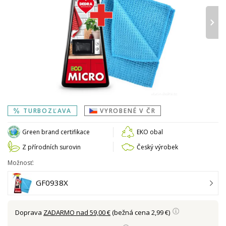
›
TURBOZĽAVA
VYROBENÉ V ČR
Green brand certifikace
EKO obal
Z přírodních surovin
Český výrobek
Možnosť:
GF0938X
Doprava
ZADARMO nad 59,00 €
(bežná cena 2,99 €)