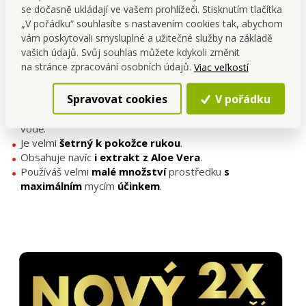
se dočasně ukládají ve vašem prohlížeči. Stisknutím tlačítka
„V pořádku“ souhlasíte s nastavením cookies tak, abychom
vám poskytovali smysluplné a užitečné služby na základě
vašich údajů. Svůj souhlas můžete kdykoli změnit
na stránce zpracování osobních údajů.
Viac veľkostí
Stačí malé množství gelu. Má
vysokou odmašťovací
Spravovat cookies
V pořádku
schopnost
a je
účinný v odstraňování zaschlého
jídla
a
připálenin
. Krémová
stabilní pěna
i ve tvrdé
vodě.
Je velmi
šetrný k pokožce rukou
.
Obsahuje navíc
i extrakt z Aloe Vera
.
Používáš velmi
malé množství
prostředku
s
maximálním
mycím
účinkem
.