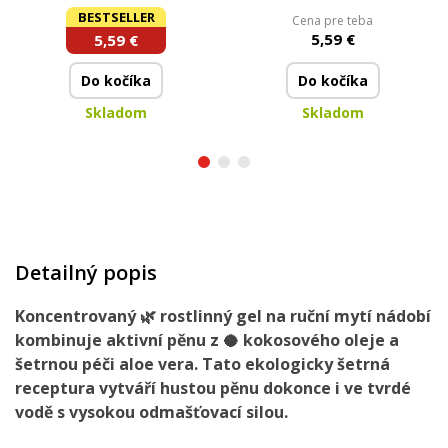
BERGAMOT & LEMON |
MANDARINKA | 500 ml
BESTSELLER
Cena pre teba
500 ml
5,59 €
5,59 €
Do kočíka
Do kočíka
Skladom
Skladom
Detailný popis
Koncentrovaný 🌿
rostlinný gel
na ruční mytí nádobí
kombinuje
aktivní pěnu
z 🥥
kokosového oleje
a
šetrnou
péči aloe vera
. Tato
ekologicky šetrná
receptura
vytváří
hustou pěnu
dokonce i ve tvrdé
vodě s
vysokou odmašťovací silou
.