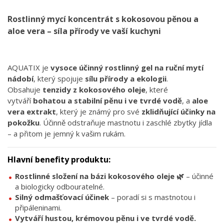
Rostlinný mycí koncentrát s kokosovou pěnou a
aloe vera – síla přírody ve vaší kuchyni
AQUATIX je
vysoce účinný rostlinný gel na ruční mytí
nádobí
, který spojuje
sílu přírody a ekologii
.
Obsahuje
tenzidy z kokosového oleje
, které
vytváří
bohatou a stabilní pěnu i ve tvrdé vodě
, a
aloe
vera extrakt
, který je známý pro své
zklidňující účinky na
pokožku
. Účinně odstraňuje mastnotu i zaschlé zbytky jídla
– a přitom je jemný k vašim rukám.
Hlavní benefity produktu:
Rostlinné složení na bázi kokosového oleje 🌿
– účinné
a biologicky odbouratelné.
Silný odmašťovací účinek
– poradí si s mastnotou i
připáleninami.
Vytváří hustou, krémovou pěnu i ve tvrdé vodě.