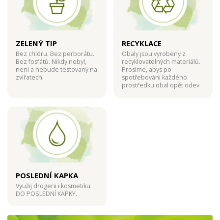
ZELENÝ TIP
RECYKLACE
Bez chlóru. Bez perborátu.
Obaly jsou vyrobeny z
Bez fosfátů. Nikdy nebyl,
recyklovatelných materiálů.
není a nebude testovaný na
Prosíme, abys po
zvířatech.
spotřebování každého
prostředku obal opět odev
POSLEDNÍ KAPKA
Využij drogerii i kosmetiku
DO POSLEDNÍ KAPKY.