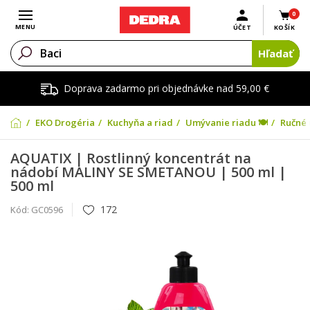
0
Otvoriť menu
MENU
ÚČET
KOŠÍK
Hľadať
Doprava zadarmo pri objednávke nad 59,00 €
EKO Drogéria
Kuchyňa a riad
Umývanie riadu 🍽️
Ručné 
AQUATIX | Rostlinný koncentrát na
nádobí MALINY SE SMETANOU | 500 ml |
500 ml
172
Kód:
GC0596