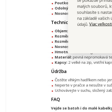
se pokaždé přihla
Poutko na pověšení
– snadné od
malých souborů, kt
Odolný nepromokavý materiá
souhlasíte s nast
Nosnost 20 kg
– přestože je lehk
na základě vašich 
Technické parametry
Viac veľkost
údajů.
Objem:
cca 25 L
Rozměry rozložený:
cca 30 × 13
Rozměry složený:
cca 17 × 17 ×
Nosnost:
20 kg
Hmotnost:
cca 220 g
Materiál:
pevná nepromokavá tex
Kapsy:
2 velké na zip, vnitřní kap
Údržba
Čistěte vlhkým hadříkem nebo 
Neperte v pračce a nesušte v suš
Uchovávejte v suchu, složený zab
FAQ
Vejde se batoh i do malé kabelk