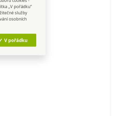
uborů cookies -
čítka „V pořádku“
žitečné služby
ování osobních
V pořádku