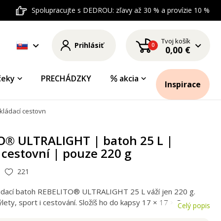
Spolupracujte s DEDROU: zľavy až 30 % a provízie 10 %
Tvoj košík
Prihlásiť
0
0,00 €
čeky
PRECHÁDZKY
akcia
Inspirace
ládací cestovní | pouze 220 g
O® ULTRALIGHT | batoh 25 L |
 cestovní | pouze 220 g
221
ládací batoh REBELITO® ULTRALIGHT 25 L váží jen 220 g.
ýlety, sport i cestování. Složíš ho do kapsy 17 × 17 × 5 cm,
Celý popis
, vyroben z nepromokavého materiálu.