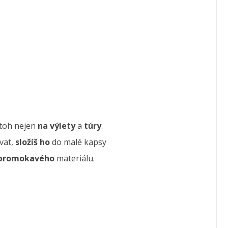
toh nejen
na výlety
a
túry
.
vat,
složíš ho
do malé kapsy
epromokavého
materiálu.