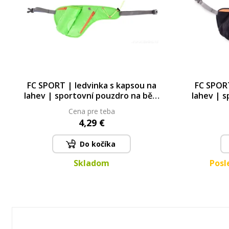
FC SPORT | ledvinka s kapsou na
FC SPORT
lahev | sportovní pouzdro na běh,
lahev | s
kolo & turistiku | jasně zelené
kolo
Cena pre teba
4,29 €
Do kočíka
Skladom
Posl