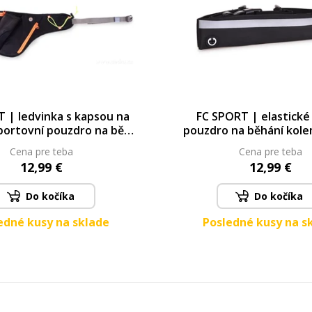
 | ledvinka s kapsou na
FC SPORT | elastické
portovní pouzdro na běh,
pouzdro na běhání kole
 & turistiku | černé
nepromokavé, s reflexní
Cena pre teba
Cena pre teba
otvorem na sluchá
12,99 €
12,99 €
Do kočíka
Do kočíka
edné kusy na sklade
Posledné kusy na s