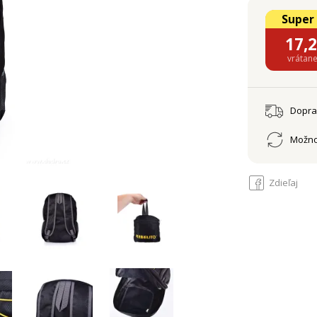
Super
17,
vrátan
Dopr
Možno
Zdieľaj