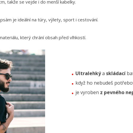
cm, takže se vejde i do menší kabelky.
sám je ideální na túry, výlety, sport i cestování.
teriálu, který chrání obsah před vlhkostí.
Ultralehký
a
skládací
ba
když ho nebudeš potřebo
je vyroben
z pevného n