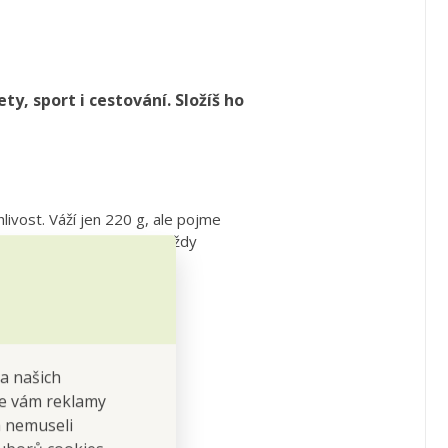
y, sport i cestování. Složíš ho
hlivost. Váží jen 220 g, ale pojme
y, kufru nebo kabelky – vždy
na našich
 se vám reklamy
 a nemuseli