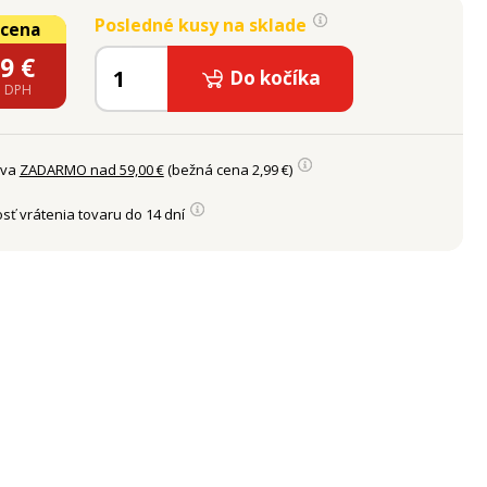
Posledné kusy na sklade
 cena
29
€
Do kočíka
e DPH
ava
ZADARMO nad 59,00 €
(bežná cena 2,99 €)
sť vrátenia tovaru do 14 dní