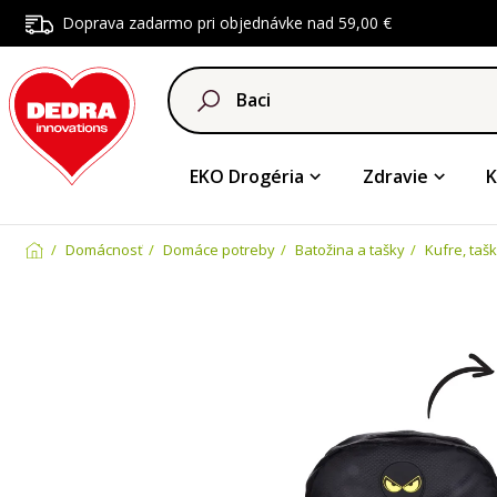
Doprava zadarmo pri objednávke nad 59,00 €
EKO Drogéria
Zdravie
K
Domácnosť
Domáce potreby
Batožina a tašky
Kufre, taš