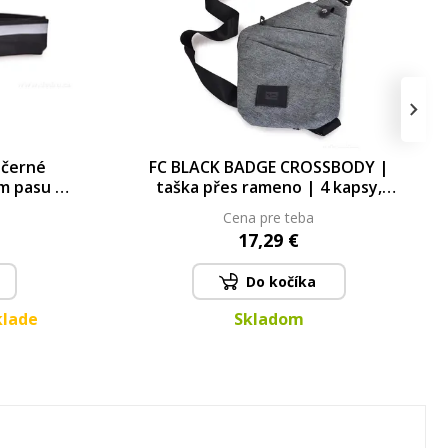
›
 černé
FC BLACK BADGE CROSSBODY |
m pasu |
taška přes rameno | 4 kapsy,
 páskou &
kapsa na telefon & nastavitelný
Cena pre teba
tka
popruh
17,29 €
Do kočíka
klade
Skladom