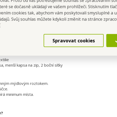
šovat. Proto od vás potřebujeme souhlas se zpracováním so
ložení batohu.
eré se dočasně ukládají ve vašem prohlížeči. Stisknutím tla
l
– chrání obsah před vlhkostí.
avením cookies tak, abychom vám poskytovali smysluplné a u
ý, unese i těžší náklad.
údajů. Svůj souhlas můžete kdykoli změnit na stránce zprac
í
 × 45 cm
Spravovat cookies
 5 cm
tilie
sa, menší kapsa na zip, 2 boční síťky
jemným mýdlovým roztokem.
ičce.
írá minimum místa.
y?