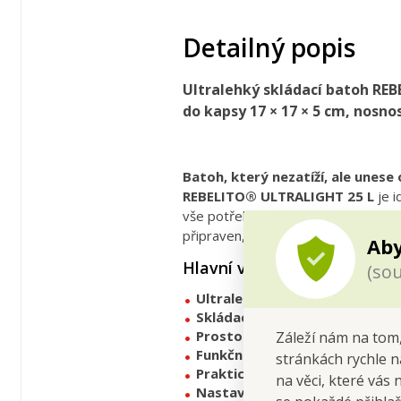
Detailný popis
Ultralehký skládací batoh REBE
do kapsy 17 × 17 × 5 cm, nosn
Batoh, který nezatíží, ale unese
REBELITO® ULTRALIGHT 25 L
je i
vše potřebné na výlet, sport i ces
připraven, když ho potřebuješ.
Aby
Hlavní výhody
(sou
Ultralehký design
– váží jen
220
Skládací systém
– celý batoh sl
Prostorný objem 25 L
– dostatek
Záleží nám na tom,
Funkční kapsy
– hlavní oddíl se 
stránkách rychle n
Praktická přední guma
– ideáln
na věci, které vás 
Nastavitelné ramenní popruh