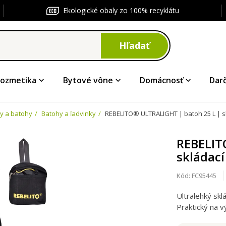
Ekologické obaly zo 100% recyklátu
Hľadať
ozmetika
Bytové vône
Domácnosť
Dar
ky a batohy
Batohy a ľadvinky
REBELITO® ULTRALIGHT | batoh 25 L | sk
REBELIT
skládací
Kód:
FC95445
Ultralehký sk
Praktický na v
nosnost 20 kg