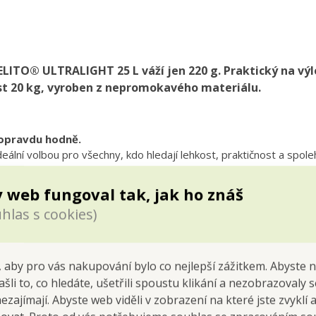
LITO® ULTRALIGHT 25 L váží jen 220 g. Praktický na výlet
ost 20 kg, vyroben z nepromokavého materiálu.
 opravdu hodně.
deální volbou pro všechny, kdo hledají lehkost, praktičnost a spole
tování. Díky chytrému skládacímu systému se snadno vejde do kaps
 web fungoval tak, jak ho znáš
hlas s cookies)
 g
, takže se pohodlně nosí.
ožíš do vlastní kapsy o rozměru 17 × 17 × 5 cm.
 místa na turistiku, sport i cestování.
 aby pro vás nakupování bylo co nejlepší zážitkem. Abyste 
zádovou kapsou, malá kapsa na zip, dvě postranní síťky na láhve.
ašli to, co hledáte, ušetřili spoustu klikání a nezobrazovaly
í na mikinu, bundu nebo podložku.
nezajímají. Abyste web viděli v zobrazení na které jste zvyklí
y
– přizpůsobí se každému.