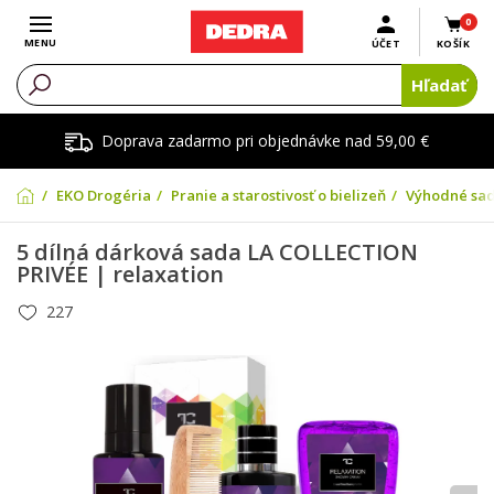
0
Otvoriť menu
MENU
ÚČET
KOŠÍK
Hľadať
Doprava zadarmo pri objednávke nad 59,00 €
EKO Drogéria
Pranie a starostivosť o bielizeň
Výhodné sad
5 dílná dárková sada LA COLLECTION
PRIVÉE | relaxation
227