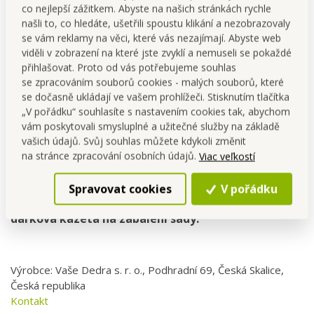
co nejlepší zážitkem. Abyste na našich stránkách rychle
Skladom
Skladom
našli to, co hledáte, ušetřili spoustu klikání a nezobrazovaly
se vám reklamy na věci, které vás nezajímají. Abyste web
viděli v zobrazení na které jste zvyklí a nemuseli se pokaždé
přihlašovat. Proto od vás potřebujeme souhlas
se zpracováním souborů cookies - malých souborů, které
se dočasně ukládají ve vašem prohlížeči. Stisknutím tlačítka
„V pořádku“ souhlasíte s nastavením cookies tak, abychom
Detailný popis
vám poskytovali smysluplné a užitečné služby na základě
vašich údajů. Svůj souhlas můžete kdykoli změnit
DÁRKOVÁ SADA OBSAHUJE: 1x parfémová voda
na stránce zpracování osobních údajů.
Viac veľkostí
(EDP), 100 ml / 1x sprchový gel s Aloe Vera a
glycerinem, 250 ml / 1x antiperspirant, 200 ml / 1x
Spravovat cookies
V pořádku
bambusový hřeben na vlasy / 1x puff na mytí / 1x
dárková kazeta na zabalení sady.
Výrobce: Vaše Dedra s. r. o., Podhradní 69, Česká Skalice,
Česká republika
Kontakt