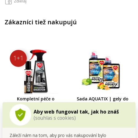
Zdieľaj
Zákazníci tiež nakupujú
1+1
Kompletní péče o
Sada AQUATIX | gely do
digestoř | Čistič +
myčky | ULTRA RAPID +
impregnační sprej | 500
ALL INCLUSIVE | 115
Aby web fungoval tak, jak ho znáš
1+1
Cena pre teba
ml + 200 ml
mytí
(souhlas s cookies)
17,29 €
10,79 €
Do kočíka
Do kočíka
Záleží nám na tom, aby pro vás nakupování bylo