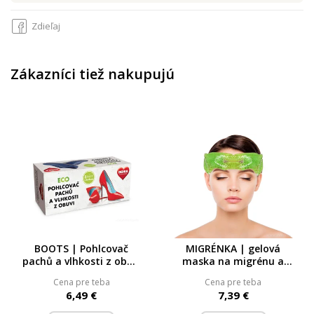
Zdieľaj
Zákazníci tiež nakupujú
BOOTS | Pohlcovač
MIGRÉNKA | gelová
pachů a vlhkosti z obuvi
maska na migrénu a
| 6 ks (3 páry)
bolesti hlavy | teplý i
Cena pre teba
Cena pre teba
studený obklad | XXL
6,49 €
7,39 €
28 × 8 cm