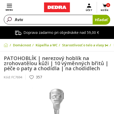
0
Otvoriť menu
MENU
ÚČET
KOŠÍK
Hľadať
Doprava zadarmo pri objednávke nad 59,00 €
Domácnosť
Kúpeľňa a WC
Starostlivosť o telo a vlasy ✂️
PATOHOBLÍK | nerezový hoblík na
zrohovatělou kůži | 10 výměnných břitů |
péče o paty a chodidla | na chodidlech
357
Kód:
FC7694