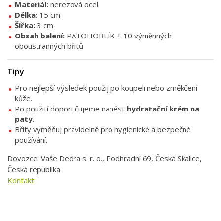
Materiál:
nerezová ocel
Délka:
15 cm
Šířka:
3 cm
Obsah balení:
PATOHOBLÍK + 10 výměnných
oboustranných břitů
Tipy
Pro nejlepší výsledek použij po koupeli nebo změkčení
kůže.
Po použití doporučujeme nanést
hydratační krém na
paty
.
Břity vyměňuj pravidelně pro hygienické a bezpečné
používání.
Dovozce: Vaše Dedra s. r. o., Podhradní 69, Česká Skalice,
Česká republika
Kontakt