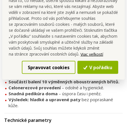
našli to, co hledáte, ušetřili spoustu klikání a nezobrazovaly
pomocníkem pro rychlou a účinnou pedikúru přímo v pohodlí
se vám reklamy na věci, které vás nezajímají. Abyste web
domova. Díky
10 výměnným oboustranným břitům
, které
viděli v zobrazení na které jste zvyklí a nemuseli se pokaždé
jsou součástí balení, máš jistotu dlouhé životnosti a
přihlašovat. Proto od vás potřebujeme souhlas
hygienického používání.
se zpracováním souborů cookies - malých souborů, které
se dočasně ukládají ve vašem prohlížeči. Stisknutím tlačítka
Použití je snadné – hoblík odstraní ztvrdlou kůži podobně
„V pořádku“ souhlasíte s nastavením cookies tak, abychom
jako pemza, ale mnohem rychleji a přesněji. Po ošetření jsou
vám poskytovali smysluplné a užitečné služby na základě
paty
hladké, jemné a vyhlazené
.
vašich údajů. Svůj souhlas můžete kdykoli změnit
na stránce zpracování osobních údajů.
Viac veľkostí
Hlavní výhody
Spravovat cookies
V pořádku
Rychle a účinně odstraňuje zrohovatělou kůži a
otlaky.
Součástí balení 10 výměnných oboustranných břitů.
Celonerezové provedení
– odolné a hygienické.
Snadná pedikúra doma
– úspora času i peněz.
Výsledek: hladké a upravené paty
bez popraskané
kůže.
Technické parametry