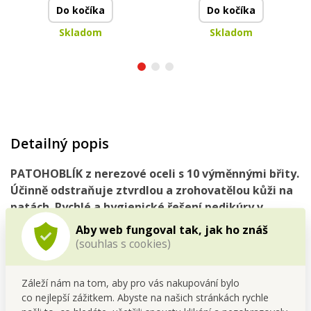
Do kočíka
Do kočíka
Skladom
Skladom
Detailný popis
PATOHOBLÍK z nerezové oceli s 10 výměnnými břity.
Účinně odstraňuje ztvrdlou a zrohovatělou kůži na
patách. Rychlé a hygienické řešení pedikúry v
pohodlí domova.
Aby web fungoval tak, jak ho znáš
(souhlas s cookies)
🦶
Hladké a zdravé paty bez námahy!
Záleží nám na tom, aby pro vás nakupování bylo
S
nerezovým PATOHOBLÍKEM
se zbavíš zrohovatělé a
co nejlepší zážitkem. Abyste na našich stránkách rychle
tvrdé kůže na chodidlech během chvilky. Je ideálním