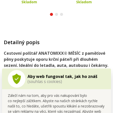
Skladom
Skladom
Detailný popis
Cestovní polštář ANATOMIXX® MĚSÍC z paměťové
pěny poskytuje oporu krční páteři při dlouhém
sezení. Ideální do letadla, auta, autobusu i čekárny.
Ergonomický tvar ve tvaru měsíce zajistí pohodlí a
Aby web fungoval tak, jak ho znáš
úlevu pro krk a šíji. Kompaktní a pohodlný na cesty.
(souhlas s cookies)
Záleží nám na tom, aby pro vás nakupování bylo
ANATOMIXX® měsíc, cestovní relaxační polštář. Vnitřní
co nejlepší zážitkem. Abyste na našich stránkách rychle
pěnová část je vyrobena ze 100% ANATOMIXX® paměťové
našli to, co hledáte, ušetřili spoustu klikání a nezobrazovaly
pěny (memory foam). Poskytuje oporu krční páteřii pokud
se vám reklamy na věci, které vás nezajímají. Abyste web
spočinete delší dobu v sedě – autobus, vlak, automobil,