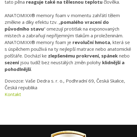
tato pěna
reaguje také na tělesnou teplotu
člověka.
ANATOMIXX® memory foam v momentu zahřátí tělem
změkne a díky efektu tzv. „
pomalého vracení do
původního stavu
“ omezují protitlak na exponovaných
místech a zabraňují nepříjemným tlakům a proleženinám.
ANATOMIXX® memory foam je
revoluční hmota
, která se
s úspěchem používá na ty nejlepší matrace nebo anatomické
polštáře. Dochází ke
zlepšenému prokrvení, spánek
nebo
sezení
jsou tudíž bez neustálých změn polohy
klidnější a
pohodlnější
.
Dovozce: Vaše Dedra s. r. o., Podhradní 69, Česká Skalice,
Česká republika
Kontakt