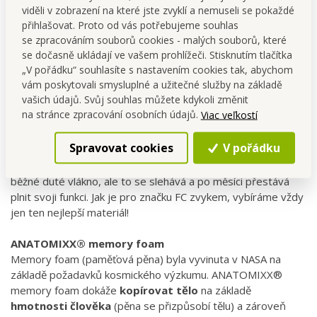
viděli v zobrazení na které jste zvyklí a nemuseli se pokaždé
letadlo, delší čekání v čekárně...
přihlašovat. Proto od vás potřebujeme souhlas
Rozměr: vnější obvod: 80 cm, 10 cm.
se zpracováním souborů cookies - malých souborů, které
se dočasně ukládají ve vašem prohlížeči. Stisknutím tlačítka
ANATOMIXX® memory foam
„V pořádku“ souhlasíte s nastavením cookies tak, abychom
Každý výrobek
z řady ANATOMIXX® memory foam má
vám poskytovali smysluplné a užitečné služby na základě
snímatelný prací velurový potah
na zip z příjemného,
vašich údajů. Svůj souhlas můžete kdykoli změnit
hebkého, hladivého, tulivého, bavlněného veluru.
Vnitřní
na stránce zpracování osobních údajů.
Viac veľkostí
pěnová
část
je vyrobena ze
100% ANATOMIXX®
paměťové pěny
(špičková kvalita – při výrobě nebylo
Spravovat cookies
V pořádku
použito žádných laciných
a nekvalitních náhrad). Ostatní výrobci používají jako výplň
běžné duté vlákno, ale to se slehává a po měsíci přestává
plnit svoji funkci. Jak je pro značku FC zvykem, vybíráme vždy
jen ten nejlepší materiál!
ANATOMIXX® memory foam
Memory foam (paměťová pěna) byla vyvinuta v NASA na
základě požadavků kosmického výzkumu. ANATOMIXX®
memory foam dokáže
kopírovat tělo
na základě
hmotnosti člověka
(pěna se přizpůsobí tělu) a zároveň