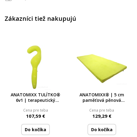
Zákazníci tiež nakupujú
ANATOMIXX TULÍTKO®
ANATOMIXX® | 5 cm
6v1 | terapeutický
paměťová pěnová
polštář z paměťové
platforma na matraci
Cena pre teba
Cena pre teba
pěny | relaxační &
90 × 200 cm | opora
107,59 €
129,29 €
polohovací pomůcka
páteře & komfortní
spánek
Do kočíka
Do kočíka