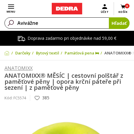
0
Otvoriť menu
MENU
ÚČET
KOŠÍK
Hľadať
Doprava zadarmo pri objednávke nad 59,00 €
Darčeky
Bytový textil
Pamäťová pena 🛌
ANATOMIXX® MĚS
ANATOMIXX
ANATOMIXX® MĚSÍC | cestovní polštář z
paměťové pěny | opora krční páteře při
sezení | z paměťové pěny
385
Kód:
FC5574