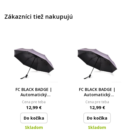
Zákazníci tiež nakupujú
FC BLACK BADGE |
FC BLACK BADGE |
Automatický
Automatický
dvoubarevný deštník |
dvoubarevný deštník |
Cena pre teba
Cena pre teba
šedý/černý | 8ramenná
šedý/černý | 8ramenná
12,99 €
12,99 €
konstrukce &
konstrukce &
kompaktní rozměry
kompaktní rozměry
Do kočíka
Do kočíka
Skladom
Skladom