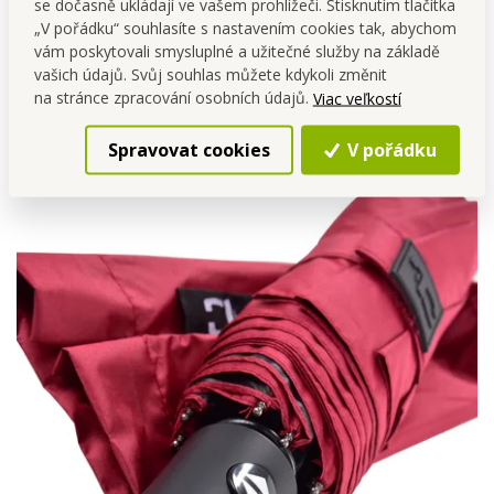
se dočasně ukládají ve vašem prohlížeči. Stisknutím tlačítka
Odolná a voděodolná látka
„V pořádku“ souhlasíte s nastavením cookies tak, abychom
spolehlivě chrání před
vám poskytovali smysluplné a užitečné služby na základě
deštěm.
vašich údajů. Svůj souhlas můžete kdykoli změnit
na stránce zpracování osobních údajů.
Viac veľkostí
Spravovat cookies
V pořádku