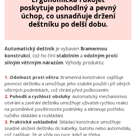
poskytuje pohodlný a pevný
úchop, co usnadňuje držení
deštníku po delší dobu.
Automatický deštník
je vybaven
8ramennou
konstrukcí
, což ho činí
stabilním
a
odolným
proti
silným
větrným
nárazům
. Výhody produktu:
Odolnost proti větru
: 8ramenná konstrukce zajišťuje
pevnost deštníku a umožňuje jeho stabilní použití i při silných
větrných podmínkách, což chrání před poškozením.
Pohodlí a rychlost obsluhy
: Automatický mechanismus
otvírání a zavírání deštníku umožňuje uživateli rychlou reakci
na proměnlivé povětrnostní podmínky a eliminuje potřebu
ručního skládání a rozkládání.
Praktické uskladnění
: Skládací konstrukce umožňuje
snadné uložení deštníku do kabelky, batohu nebo automobilu,
což zajišťuje, že je vždy po ruce, když je třeba.