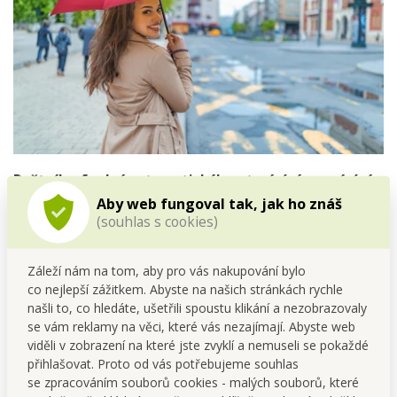
Deštník s funkcí automatického otevírání a zavírání
jedním tlačítkem.
Aby web fungoval tak, jak ho znáš
(souhlas s cookies)
Hlavní výhodou je 8ramenná konstrukce, která zajistí lepší
stabilitu deštníku oproti klasickým levným deštníkům.
Záleží nám na tom, aby pro vás nakupování bylo
Rozměry: délka složeného cca 28 cm, průměr 5 cm,
co nejlepší zážitkem. Abyste na našich stránkách rychle
průměr rozloženého cca 95 cm, výška 54 cm.
našli to, co hledáte, ušetřili spoustu klikání a nezobrazovaly
se vám reklamy na věci, které vás nezajímají. Abyste web
viděli v zobrazení na které jste zvyklí a nemuseli se pokaždé
přihlašovat. Proto od vás potřebujeme souhlas
se zpracováním souborů cookies - malých souborů, které