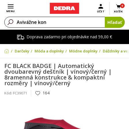
0
Otvoriť menu
MENU
ÚČET
KOŠÍK
Hľadať
Doprava zadarmo pri objednávke nad 59,00 €
Darčeky
Móda a doplnky
Módne doplnky
Dáždniky a ve
FC BLACK BADGE | Automatický
dvoubarevný deštník | vínový/černý |
8ramenná konstrukce & kompaktní
rozměry | vínový/černý
164
Kód:
FC39071