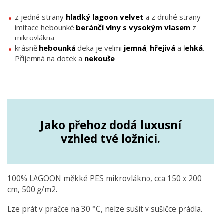
z jedné strany
hladký lagoon velvet
a z druhé strany
imitace hebounké
beránčí vlny s vysokým vlasem
z
mikrovlákna
krásně
hebounká
deka je velmi
jemná
,
hřejivá
a
lehká
.
Příjemná na dotek a
nekouše
Jako přehoz dodá luxusní
vzhled tvé ložnici.
100% LAGOON měkké PES mikrovlákno, cca 150 x 200
cm, 500 g/m2.
Lze prát v pračce na 30 °C, nelze sušit v sušičce prádla.