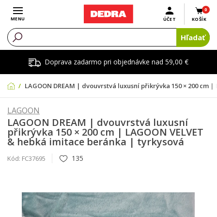
0
Otvoriť menu
MENU
ÚČET
KOŠÍK
Hľadať
Doprava zadarmo pri objednávke nad 59,00 €
LAGOON DREAM | dvouvrstvá luxusní přikrývka 150 × 200 cm |
LAGOON
LAGOON DREAM | dvouvrstvá luxusní
přikrývka 150 × 200 cm | LAGOON VELVET
& hebká imitace beránka | tyrkysová
135
Kód:
FC37695