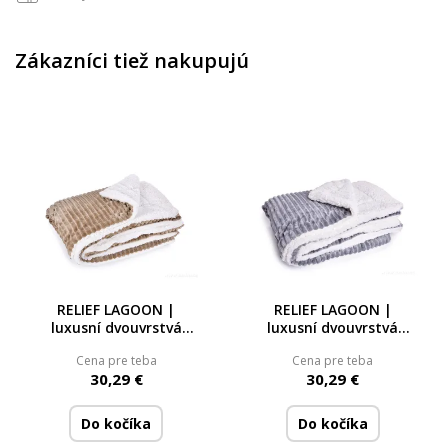
Zákazníci tiež nakupujú
RELIEF LAGOON |
RELIEF LAGOON |
luxusní dvouvrstvá
luxusní dvouvrstvá
přikrývka 150 × 200 cm
přikrývka 150 × 200 cm
Cena pre teba
Cena pre teba
| LAGOON VELVET &
| LAGOON VELVET &
30,29 €
30,29 €
hebká beránčí imitace |
hebká beránčí imitace |
přírodní
šedá
Do kočíka
Do kočíka