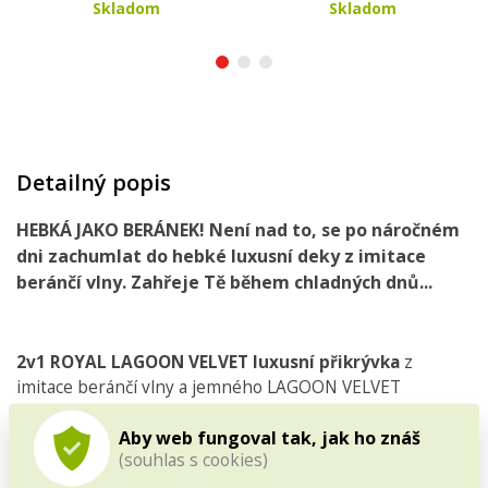
Skladom
Skladom
Detailný popis
HEBKÁ JAKO BERÁNEK
! Není nad to, se
po náročném
dni
zachumlat
do
hebké
luxusní deky
z
imitace
beránčí vlny
. Zahřeje Tě během chladných dnů...
2v1 ROYAL LAGOON VELVET luxusní přikrývka
z
imitace beránčí vlny a jemného LAGOON VELVET
materiálu.
Aby web fungoval tak, jak ho znáš
(souhlas s cookies)