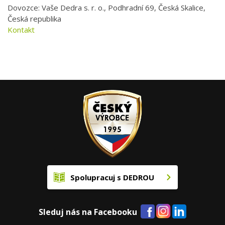
Dovozce: Vaše Dedra s. r. o., Podhradní 69, Česká Skalice,
Česká republika
Kontakt
Spolupracuj s DEDROU
Sleduj nás na Facebooku