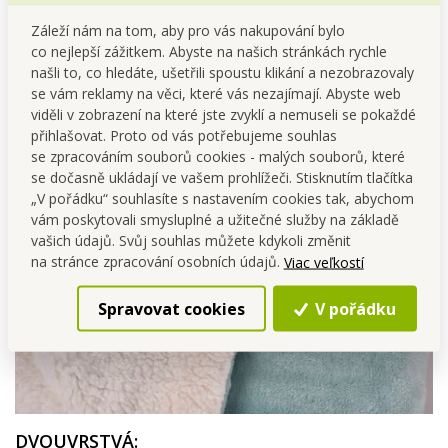
Ideální pro přikrytí (třeba na
Záleží nám na tom, aby pro vás nakupování bylo
pohovce) během chladných
co nejlepší zážitkem. Abyste na našich stránkách rychle
dnů.
našli to, co hledáte, ušetřili spoustu klikání a nezobrazovaly
se vám reklamy na věci, které vás nezajímají. Abyste web
viděli v zobrazení na které jste zvyklí a nemuseli se pokaždé
přihlašovat. Proto od vás potřebujeme souhlas
se zpracováním souborů cookies - malých souborů, které
se dočasně ukládají ve vašem prohlížeči. Stisknutím tlačítka
„V pořádku“ souhlasíte s nastavením cookies tak, abychom
vám poskytovali smysluplné a užitečné služby na základě
vašich údajů. Svůj souhlas můžete kdykoli změnit
na stránce zpracování osobních údajů.
Viac veľkostí
Spravovat cookies
V pořádku
DVOUVRSTVÁ: