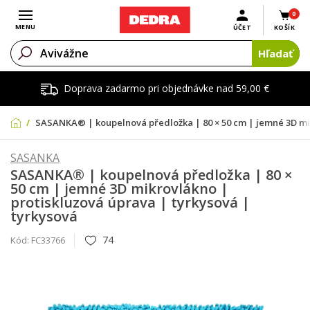
0
Otvoriť menu
MENU
ÚČET
KOŠÍK
Hľadať
Doprava zadarmo pri objednávke nad 59,00 €
SASANKA® | koupelnová předložka | 80 × 50 cm | jemné 3D mik
SASANKA
SASANKA® | koupelnová předložka | 80 ×
50 cm | jemné 3D mikrovlákno |
protiskluzová úprava | tyrkysová |
tyrkysová
74
Kód:
FC33766