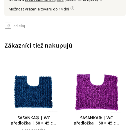
Možnosť vrátenia tovaru do 14 dní
Zdieľaj
Zákazníci tiež nakupujú
SASANKA® | WC
SASANKA® | WC
předložka | 50 × 45 cm
předložka | 50 × 45 cm
| jemné 3D mikrovlákno
| jemné 3D mikrovlákno