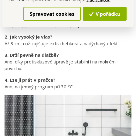
FAQ – Nejčastější dotazy
Spravovat cookies
V pořádku
1. Je předložka vhodná i na podlahové topení?
Ano, lze ji používat i na vyhřívaných podlahách.
2. Jak vysoký je vlas?
Až 3 cm, což zajišťuje extra hebkost a nadýchaný efekt.
3. Drží pevně na dlažbě?
Ano, díky protiskluzové úpravě je stabilní i na mokrém
povrchu.
4. Lze ji prát v pračce?
Ano, na jemný program při 30 °C.