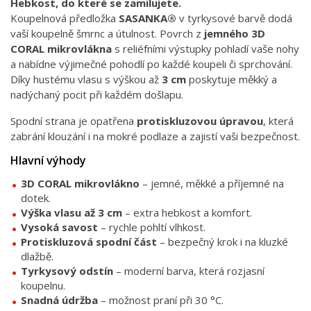
Hebkost, do které se zamilujete.
Koupelnová předložka
SASANKA®
v tyrkysové barvě dodá
vaší koupelně šmrnc a útulnost. Povrch z
jemného 3D
CORAL mikrovlákna
s reliéfními výstupky pohladí vaše nohy
a nabídne výjimečné pohodlí po každé koupeli či sprchování.
Díky hustému vlasu s výškou až
3 cm
poskytuje měkký a
nadýchaný pocit při každém došlapu.
Spodní strana je opatřena
protiskluzovou úpravou
, která
zabrání klouzání i na mokré podlaze a zajistí vaši bezpečnost.
Hlavní výhody
3D CORAL mikrovlákno
– jemné, měkké a příjemné na
dotek.
Výška vlasu až 3 cm
– extra hebkost a komfort.
Vysoká savost
– rychle pohltí vlhkost.
Protiskluzová spodní část
– bezpečný krok i na kluzké
dlažbě.
Tyrkysový odstín
– moderní barva, která rozjasní
koupelnu.
Snadná údržba
– možnost praní při 30 °C.