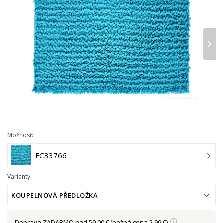
›
Možnosť:
FC33766
Varianty:
KOUPELNOVÁ PŘEDLOŽKA
Doprava
ZADARMO nad 59,00 €
(bežná cena 2,99 €)