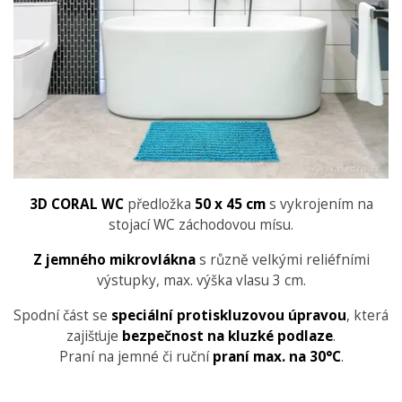
3D CORAL WC
předložka
50 x 45 cm
s vykrojením na
stojací WC záchodovou mísu.
Z jemného mikrovlákna
s různě velkými reliéfními
výstupky, max. výška vlasu 3 cm.
Spodní část se
speciální protiskluzovou úpravou
, která
zajišťuje
bezpečnost na kluzké podlaze
.
Praní na jemné či ruční
praní max. na 30°C
.