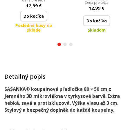
Cena pre teba
Cena pre teba
| protiskluzová úprava
| protiskluzová úprava
12,99 €
12,99 €
| petrolejová
| tmavě fialová
Do kočíka
Do kočíka
Posledné kusy na
sklade
Skladom
Detailný popis
SASANKA® koupelnová předložka 80 × 50 cm z
jemného 3D mikrovlákna v tyrkysové barvě. Extra
hebká, savá a protiskluzová. Výška vlasu až 3 cm.
Stylový a bezpečný doplněk do každé koupelny.