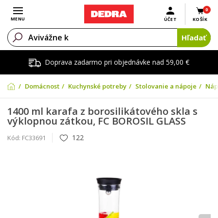
0
Otvoriť menu
MENU
ÚČET
KOŠÍK
Hľadať
Doprava zadarmo pri objednávke nad 59,00 €
Domácnosť
Kuchynské potreby
Stolovanie a nápoje
Náp
1400 ml karafa z borosilikátového skla s
výklopnou zátkou, FC BOROSIL GLASS
122
Kód:
FC33691