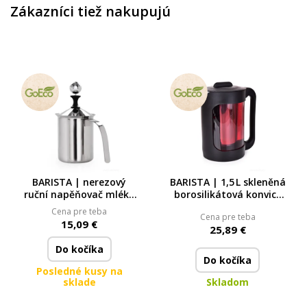
Zákazníci tiež nakupujú
BARISTA | nerezový
BARISTA | 1,5 L skleněná
ruční napěňovač mléka
borosilikátová konvice
500 ml | šlehač na
na COLD BREW ledovou
Cena pre teba
Cena pre teba
studené i teplé mléko
kávu a čaj
15,09 €
25,89 €
Do kočíka
Do kočíka
Posledné kusy na
sklade
Skladom