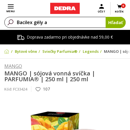
0
Otvoriť menu
MENU
ÚČET
KOŠÍK
Hľadať
Doprava zadarmo pri objednávke nad 59,00 €
Bytové vône
Sviečky Parfumia®
Legends
MANGO | sójov
MANGO
MANGO | sójová vonná svíčka |
PARFUMIA® | 250 ml | 250 ml
107
Kód:
FC33424