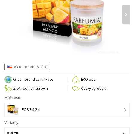
›
VYROBENÉ V ČR
Green brand certifikace
EKO obal
Z přírodních surovin
Český výrobek
Možnosť:
FC33424
Varianty:
SVÍCE