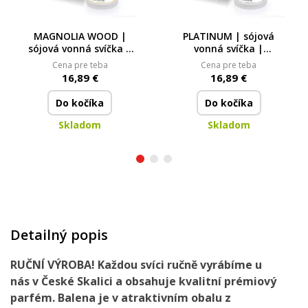
MAGNOLIA WOOD |
PLATINUM | sójová
sójová vonná svíčka |
vonná svíčka |
PARFUMIA® | 250 ml
PARFUMIA® | 250 ml
Cena pre teba
Cena pre teba
16,89 €
16,89 €
Do kočíka
Do kočíka
Skladom
Skladom
Detailný popis
RUČNÍ VÝROBA!
Každou svíci ručně vyrábíme u
nás
v České Skalici
a obsahuje
kvalitní prémiový
parfém.
Balena je
v atraktivním obalu
z