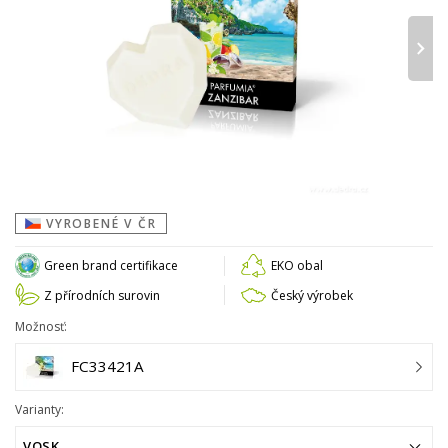
›
VYROBENÉ V ČR
Green brand certifikace
EKO obal
Z přírodních surovin
Český výrobek
Možnosť:
FC33421A
Varianty:
VOSK