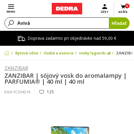
0
Otvoriť menu
MENU
ÚČET
KOŠÍK
Hľadať
Doprava zadarmo pri objednávke nad 59,00 €
Bytové vône
Voská a esencie
vosky legends 🪔
ZANZIBAR
ZANZIBAR
ZANZIBAR | sójový vosk do aromalampy |
PARFUMIA® | 40 ml | 40 ml
125
Kód:
FC33421A