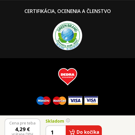
CERTIFIKÁCIA, OCENENIA A ČLENSTVO
Skladom
Cena pre teba
4,29
€
Do kočíka
vrátane DPH