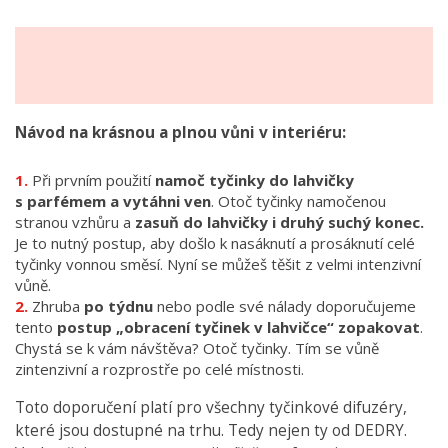
Návod na krásnou a plnou vůni v interiéru:
Při prvním použití
namoč tyčinky do lahvičky
s parfémem a vytáhni ven
. Otoč tyčinky namočenou
stranou vzhůru a
zasuň do lahvičky i druhý suchý konec.
Je to nutný postup, aby došlo k nasáknutí a prosáknutí celé
tyčinky vonnou směsí. Nyní se můžeš těšit z velmi intenzivní
vůně.
Zhruba
po týdnu
nebo podle své nálady doporučujeme
tento
postup „obracení tyčinek v lahvičce“ zopakovat
.
Chystá se k vám návštěva? Otoč tyčinky. Tím se vůně
zintenzivní a rozprostře po celé místnosti.
Toto doporučení platí pro všechny tyčinkové difuzéry,
které jsou dostupné na trhu. Tedy nejen ty od DEDRY.