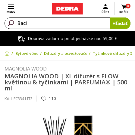
0
Otvoriť menu
MENU
ÚČET
KOŠÍK
Hľadať
Doprava zadarmo pri objednávke nad 59,00 €
Bytové vône
Difuzéry a osviežovače
Tyčinkové difuzéry🌷
MAGNOLIA WOOD
MAGNOLIA WOOD | XL difuzér s FLOW
květinou & tyčinkami | PARFUMIA® | 500
ml
110
Kód:
FC33411T3