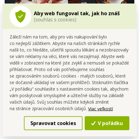
Aby web fungoval tak, jak ho znáš
(souhlas s cookies)
Záleží nám na tom, aby pro vás nakupování bylo
co nejlepší zážitkem. Abyste na našich stránkách rychle
našli to, co hledáte, ušetřili spoustu klikání a nezobrazovaly
se vám reklamy na věci, které vás nezajímají. Abyste web
viděli v zobrazení na které jste zvyklí a nemuseli se pokaždé
MAGNOLIA
přihlašovat. Proto od vás potřebujeme souhlas
Jemná pudrová kompozice
mošusovo květinové
se zpracováním souborů cookies - malých souborů, které
se dočasně ukládají ve vašem prohlížeči. Stisknutím tlačítka
vůně
doplněna
exotickým kořením
. Něžné orosené
„V pořádku“ souhlasíte s nastavením cookies tak, abychom
okvětní plátky se v srdci vonné kompozice snoubí s
vám poskytovali smysluplné a užitečné služby na základě
tropickým
ylang-ylang
a
vanilkou
.
vašich údajů. Svůj souhlas můžete kdykoli změnit
na stránce zpracování osobních údajů.
Viac veľkostí
Typ vůně
: květinová, dřevitá, mošusová, vanilková
Hlava
: bergamot, mandarinka
Spravovat cookies
V pořádku
Srdce
: geranie, růže, Ylang ylang
Základ
: vanilka, pačule, mošus, santalové dřevo