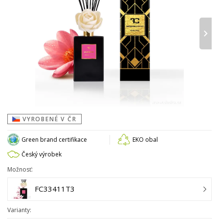
›
VYROBENÉ V ČR
Green brand certifikace
EKO obal
Český výrobek
Možnosť:
FC33411T3
Varianty: