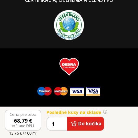
Posledné kusy na sklade
Cena pre teba
68,79
€
Do kočíka
vrátane DPH
© 2026 Vaše Dedra, s.r.o.
13,76 € / 100 ml