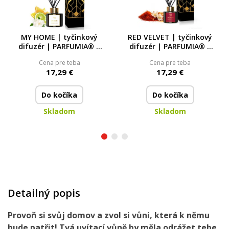
MY HOME | tyčinkový
RED VELVET | tyčinkový
difuzér | PARFUMIA® |
difuzér | PARFUMIA® |
100 ml
100 ml
Cena pre teba
Cena pre teba
17,29 €
17,29 €
Do kočíka
Do kočíka
Skladom
Skladom
Detailný popis
Provoň si svůj domov
a zvol si vůni, která k němu
bude patřit! Tvá uvítací vůně by měla odrážet tebe