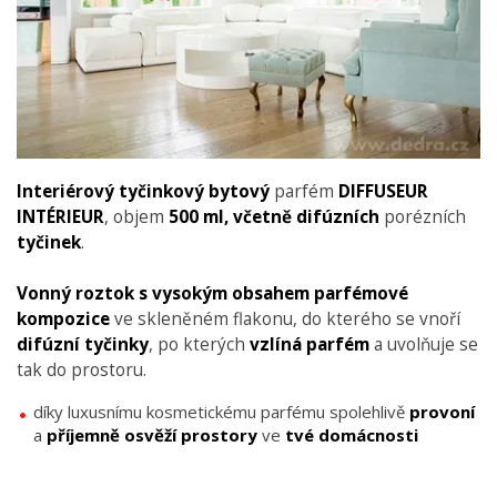
Interiérový tyčinkový bytový
parfém
DIFFUSEUR
INTÉRIEUR
, objem
500 ml,
včetně difúzních
porézních
tyčinek
.
Vonný roztok s vysokým obsahem parfémové
kompozice
ve skleněném flakonu, do kterého se vnoří
difúzní tyčinky
, po kterých
vzlíná parfém
a uvolňuje se
tak do prostoru.
díky luxusnímu kosmetickému parfému spolehlivě
provoní
a
příjemně osvěží
prostory
ve
tvé domácnosti