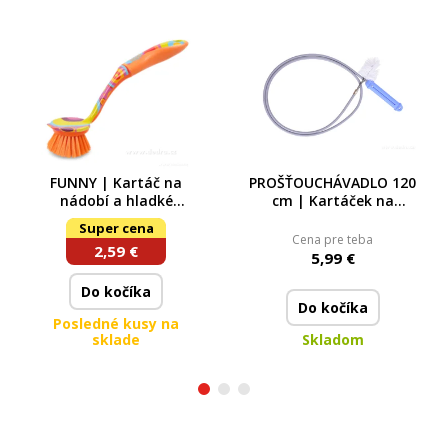
FUNNY | Kartáč na
PROŠŤOUCHÁVADLO 120
nádobí a hladké
cm | Kartáček na
povrchy | s barevným
odpady a sifony |
Super cena
dekorem | 28 cm
pružná bužírka + štětka
Cena pre teba
2,59 €
4 cm
5,99 €
Do kočíka
Do kočíka
Posledné kusy na
sklade
Skladom