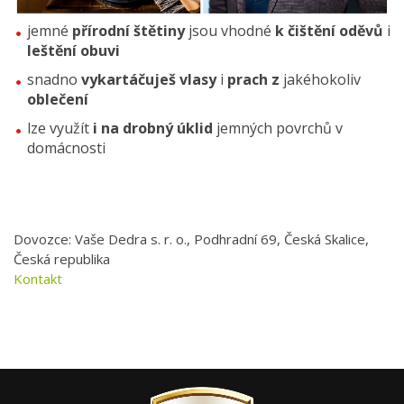
jemné
přírodní štětiny
jsou vhodné
k čištění oděvů
i
leštění obuvi
snadno
vykartáčuješ vlasy
i
prach z
jakéhokoliv
oblečení
lze využít
i na drobný úklid
jemných povrchů v
domácnosti
Dovozce: Vaše Dedra s. r. o., Podhradní 69, Česká Skalice,
Česká republika
Kontakt