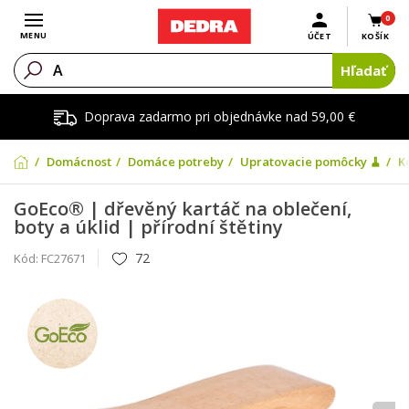
0
Otvoriť menu
MENU
ÚČET
KOŠÍK
Hľadať
Doprava zadarmo pri objednávke nad 59,00 €
Domácnosť
Domáce potreby
Upratovacie pomôcky 🧹
K
GoEco® | dřevěný kartáč na oblečení,
boty a úklid | přírodní štětiny
72
Kód:
FC27671