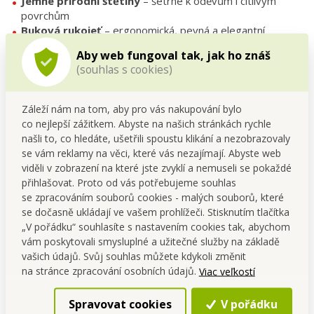
Jemné přírodní štětiny
– šetrné k oděvům i citlivým
povrchům
Buková rukojeť
– ergonomická, pevná a elegantní
Univerzální využití
– oblečení, obuv, textilní doplňky,
Aby web fungoval tak, jak ho znáš
interiér
(souhlas s cookies)
Ekologická alternativa
– bez jednorázových náhrad
Dlouhá životnost
– kvalitní přírodní materiály
Záleží nám na tom, aby pro vás nakupování bylo
co nejlepší zážitkem. Abyste na našich stránkách rychle
Technické parametry
našli to, co hledáte, ušetřili spoustu klikání a nezobrazovaly
se vám reklamy na věci, které vás nezajímají. Abyste web
Materiál:
bukové dřevo + přírodní štětiny
viděli v zobrazení na které jste zvyklí a nemuseli se pokaždé
Rozměry:
d 15 × š 4,5 × v 4,5 cm
přihlašovat. Proto od vás potřebujeme souhlas
Délka štětin:
cca 2,5 cm
se zpracováním souborů cookies - malých souborů, které
Údržba:
oklepat / vyčistit hřebenem nebo opláchnout
se dočasně ukládají ve vašem prohlížeči. Stisknutím tlačítka
„V pořádku“ souhlasíte s nastavením cookies tak, abychom
Tipy pro použití
vám poskytovali smysluplné a užitečné služby na základě
vašich údajů. Svůj souhlas můžete kdykoli změnit
Na
vlasy a prach z kabátů, sak, kalhot či svetrů
na stránce zpracování osobních údajů.
Viac veľkostí
Na
leštění obuvi, kabelek nebo kožených doplňků
Na drobný úklid
lamp, polic či dekorací s jemným
Spravovat cookies
V pořádku
povrchem