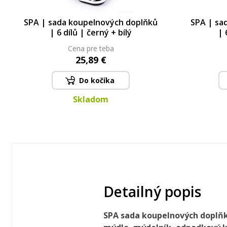
SPA | sada koupelnových doplňků
SPA | sa
| 6 dílů | černý + bílý
| 
Cena pre teba
25,89 €
Do kočíka
Skladom
Detailný popis
SPA sada koupelnových doplňků