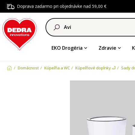
Doprava zadarmo pri objednávke nad 59,00 €
EKO Drogéria
Zdravie
K
Domácnosť
Kúpeľňa a WC
Kúpeľňové doplnky 🛁
Sady d