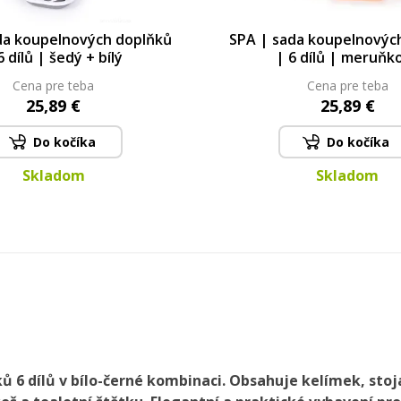
da koupelnových doplňků
SPA | sada koupelnovýc
6 dílů | šedý + bílý
| 6 dílů | meruňk
Cena pre teba
Cena pre teba
25,89 €
25,89 €
Do kočíka
Do kočíka
Skladom
Skladom
 6 dílů v bílo-černé kombinaci. Obsahuje kelímek, sto