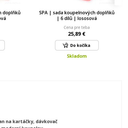
h doplňků
SPA | sada koupelnových doplňků
ová
| 6 dílů | lososová
Cena pre teba
25,89 €
Do kočíka
Skladom
jan na kartáčky, dávkovač