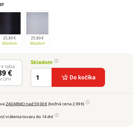
67
25,89 €
25,89 €
Skladom
Skladom
Skladom
re teba
89
€
Do kočíka
ne DPH
ava
ZADARMO nad 59,00 €
(bežná cena 2,99 €)
sť vrátenia tovaru do 14 dní