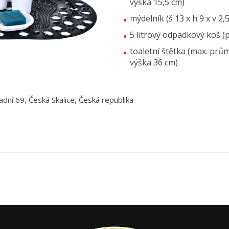
výška 15,5 cm)
mýdelník (š 13 x h 9 x v 2,
5 litrový odpadkový koš (
toaletní štětka (max. prů
výška 36 cm)
adní 69, Česká Skalice, Česká republika