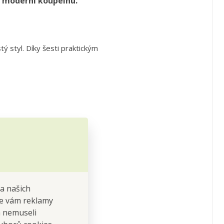
o moderní koupelnu.
ý styl. Díky šesti praktickým
na našich
 se vám reklamy
 a nemuseli