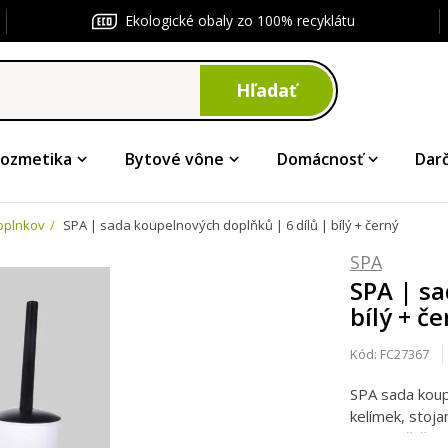
Ekologické obaly zo 100% recyklátu
Hľadať
ozmetika
Bytové vône
Domácnosť
Dar
oplnkov
SPA | sada koupelnových doplňků | 6 dílů | bílý + černý
SPA
SPA | sa
bílý + č
Kód:
FC27367
SPA sada koup
kelímek, stoja
toaletní štětk