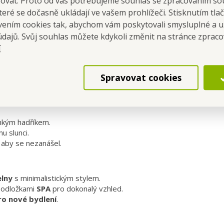
šovat. Proto od vás potřebujeme souhlas se zpracováním so
eré se dočasně ukládají ve vašem prohlížeči. Stisknutím tla
avením cookies tak, abychom vám poskytovali smysluplné a u
údajů. Svůj souhlas můžete kdykoli změnit na stránce zprac
í
ml
Spravovat cookies
hkým hadříkem.
 slunci.
 aby se nezanášel.
lny
s minimalistickým stylem.
podložkami
SPA
pro dokonalý vzhled.
ro nové bydlení
.