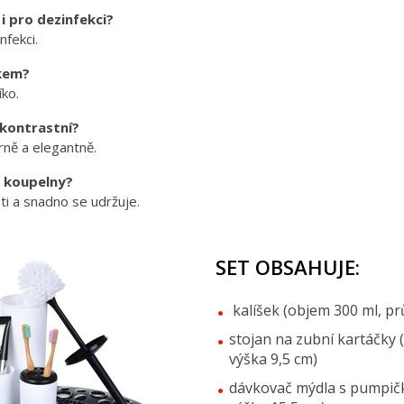
i pro dezinfekci?
nfekci.
kem?
íko.
 kontrastní?
rně a elegantně.
é koupelny?
sti a snadno se udržuje.
SET OBSAHUJE:
kalíšek (objem 300 ml, pr
stojan na zubní kartáčky 
výška 9,5 cm)
dávkovač mýdla s pumpičk