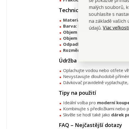
se pokaždé přihla
malých souborů, kt
Technické parametry
souhlasíte s nast
Materiál:
odolný plast
na základě vašich 
Barva:
bílá + černá
Viac veľkost
údajů.
Objem kelímku a stojanu:
300 
Objem dávkovače:
300 ml
Odpadkový koš:
5 l
Rozměry:
uvedeny výše
Údržba
Oplachujte vodou nebo otřete vl
Nevystavujte dlouhodobě přímému
Dávkovač pravidelně vyplachujte,
Tipy na použití
Ideální volba pro
moderní koupe
Kombinujte s předložkami nebo 
Skvěle se hodí také jako
dárek p
FAQ – Nejčastější dotazy