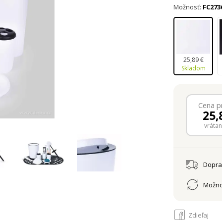
Možnosť:
FC273
25,89 €
Skladom
Cena p
25,
vráta
Dopr
Možno
Zdieľaj