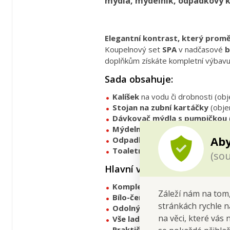
mýdla, mýdelník, odpadkový ko
Elegantní kontrast, který promě
Koupelnový set
SPA
v nadčasové
b
doplňkům získáte kompletní výbavu 
Sada obsahuje:
Kalíšek
na vodu či drobnosti (obj
Stojan na zubní kartáčky
(obje
Dávkovač mýdla s pumpičkou
Mýdelník
(š 13 × h 9 × v 2,5 cm).
Aby
Odpadkový koš 5 l
(Ø 19 cm, vý
Toaletní štětka
(Ø max. 10 cm, Ø
(sou
Hlavní výhody
Kompletní sestava 6 dílů
– prak
Záleží nám na tom,
Bílo-černý kontrast
– elegantní
stránkách rychle n
Odolný plast
– snadno omyvateln
na věci, které vás 
Vše ladí dohromady
– harmonick
Praktičnost
– od kelímku až po k