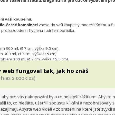
š a toaletní štětku. Elegantní a praktické vybavení pr
ní vaši koupelnu.
ílo-černé kombinaci
vnese do vaší koupelny moderní šmrnc a čist
pro každodenní hygienu i udržení pořádku.
em 300 ml, Ø 7 cm, výška 9,5 cm).
m 300 ml, Ø 7 cm, výška 9,5 cm).
(objem 300 ml, Ø 7 cm, výška 15,5 cm).
 web fungoval tak, jak ho znáš
ška 24 cm).
 hlavice 7,5 cm, výška 36 cm).
hlas s cookies)
tické a jednotné řešení.
 aby pro vás nakupování bylo co nejlepší zážitkem. Abyste 
, moderní design.
ašli to, co hledáte, ušetřili spoustu klikání a nezobrazovaly
ý, vhodný do vlhkého prostředí.
nezajímají. Abyste web viděli v zobrazení na které jste zvyklí
ý vzhled celé koupelny.
oš a štětku.