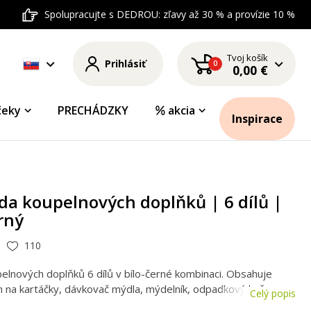
Spolupracujte s DEDROU: zľavy až 30 % a provízie 10 %
Tvoj košík
Prihlásiť
0
0,00 €
čeky
PRECHÁDZKY
akcia
Inspirace
da koupelnových doplňků | 6 dílů |
erný
110
elnových doplňků 6 dílů v bílo-černé kombinaci. Obsahuje
n na kartáčky, dávkovač mýdla, mýdelník, odpadkový koš a
Celý popis
u. Elegantní a praktické vybavení pro moderní koupelnu.