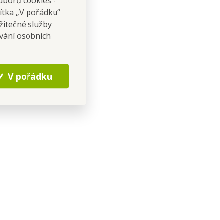
uborů cookies -
čítka „V pořádku“
žitečné služby
ování osobních
V pořádku