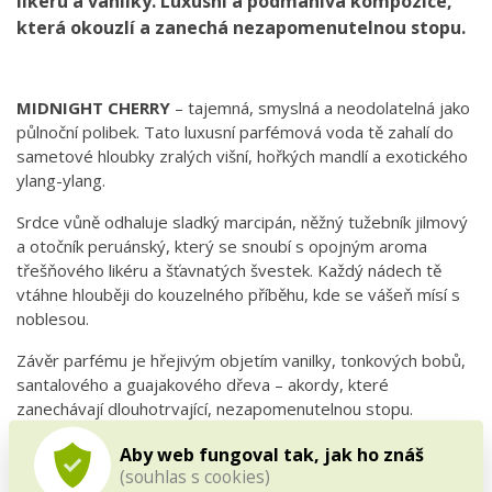
likéru a vanilky. Luxusní a podmanivá kompozice,
která okouzlí a zanechá nezapomenutelnou stopu.
MIDNIGHT CHERRY
– tajemná, smyslná a neodolatelná jako
půlnoční polibek. Tato luxusní parfémová voda tě zahalí do
sametové hloubky zralých višní, hořkých mandlí a exotického
ylang-ylang.
Srdce vůně odhaluje sladký marcipán, něžný tužebník jilmový
a otočník peruánský, který se snoubí s opojným aroma
třešňového likéru a šťavnatých švestek. Každý nádech tě
vtáhne hlouběji do kouzelného příběhu, kde se vášeň mísí s
noblesou.
Závěr parfému je hřejivým objetím vanilky, tonkových bobů,
santalového a guajakového dřeva – akordy, které
zanechávají dlouhotrvající, nezapomenutelnou stopu.
MIDNIGHT CHERRY
je vůně pro ty, kteří chtějí být v centru
Aby web fungoval tak, jak ho znáš
pozornosti a zapsat se do paměti.
(souhlas s cookies)