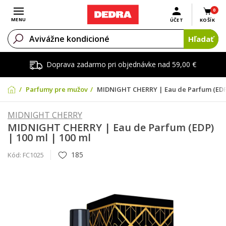
0
Otvoriť menu
MENU
ÚČET
KOŠÍK
Hľadať
Doprava zadarmo pri objednávke nad 59,00 €
Parfumy pre mužov
MIDNIGHT CHERRY | Eau de Parfum (EDP)
MIDNIGHT CHERRY
MIDNIGHT CHERRY | Eau de Parfum (EDP)
| 100 ml | 100 ml
185
Kód:
FC1025