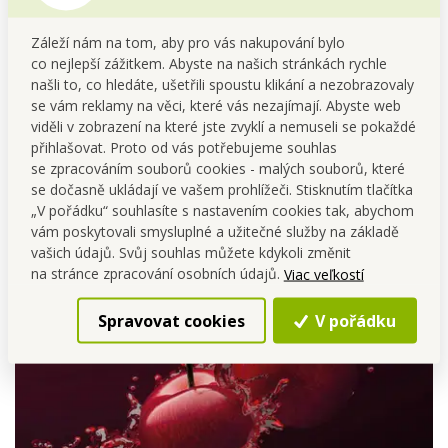
Typ vůně:
orientální, ovocná, gurmánská
Záleží nám na tom, aby pro vás nakupování bylo
Hlava:
třešňový a višňový likér, ylang-ylang, hořké mandle
co nejlepší zážitkem. Abyste na našich stránkách rychle
Srdce:
marcipán, tužebník jilmový, otočník peruánský, růže
našli to, co hledáte, ušetřili spoustu klikání a nezobrazovaly
Základ:
vanilka, tonkové boby, santal, švestka, guajakové
se vám reklamy na věci, které vás nezajímají. Abyste web
dřevo
viděli v zobrazení na které jste zvyklí a nemuseli se pokaždé
Flakon:
přihlašovat. Proto od vás potřebujeme souhlas
Elegantní lahvička se zlatou ražbou působí jako šperk, který
se zpracováním souborů cookies - malých souborů, které
doplní tvou osobní sbírku a odhalí tvůj smysl pro luxus.
se dočasně ukládají ve vašem prohlížeči. Stisknutím tlačítka
„V pořádku“ souhlasíte s nastavením cookies tak, abychom
vám poskytovali smysluplné a užitečné služby na základě
vašich údajů. Svůj souhlas můžete kdykoli změnit
na stránce zpracování osobních údajů.
Viac veľkostí
Spravovat cookies
V pořádku