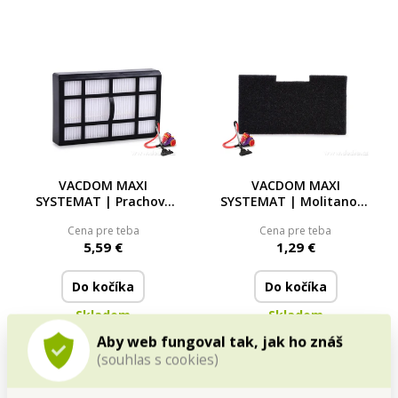
VACDOM MAXI
VACDOM MAXI
SYSTEMAT | Prachový
SYSTEMAT | Molitanový
filtr
filtr
Cena pre teba
Cena pre teba
5,59 €
1,29 €
Do kočíka
Do kočíka
Skladom
Skladom
Aby web fungoval tak, jak ho znáš
(souhlas s cookies)