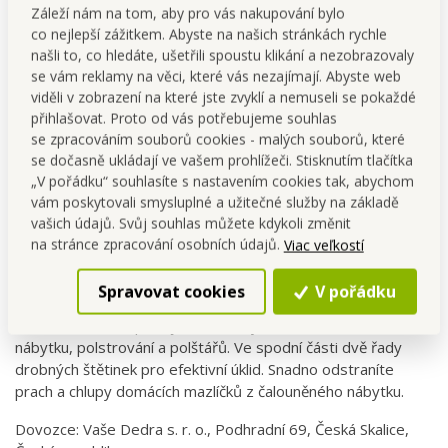
Záleží nám na tom, aby pro vás nakupování bylo
co nejlepší zážitkem. Abyste na našich stránkách rychle
našli to, co hledáte, ušetřili spoustu klikání a nezobrazovaly
Detailný popis
se vám reklamy na věci, které vás nezajímají. Abyste web
viděli v zobrazení na které jste zvyklí a nemuseli se pokaždé
Hubice na čalounění k vysavači s cyklonovým sáním
přihlašovat. Proto od vás potřebujeme souhlas
VACDOM MAXI SYSTEMAT pro zjednodušený úklid
se zpracováním souborů cookies - malých souborů, které
čalouněného nábytku, polstrování a polštářů. Ve
se dočasně ukládají ve vašem prohlížeči. Stisknutím tlačítka
spodní části dvě řady drobných štětinek pro
„V pořádku“ souhlasíte s nastavením cookies tak, abychom
vám poskytovali smysluplné a užitečné služby na základě
efektivní úklid. Snadno odstraníte prach a chlupy
vašich údajů. Svůj souhlas můžete kdykoli změnit
domácích mazlíčků z čalouněného nábytku.
na stránce zpracování osobních údajů.
Viac veľkostí
Spravovat cookies
V pořádku
Hubice na čalounění k vysavači s cyklonovým sáním VACDOM
MAXI SYSTEMAT pro zjednodušený úklid čalouněného
nábytku, polstrování a polštářů. Ve spodní části dvě řady
drobných štětinek pro efektivní úklid. Snadno odstraníte
prach a chlupy domácích mazlíčků z čalouněného nábytku.
Dovozce: Vaše Dedra s. r. o., Podhradní 69, Česká Skalice,