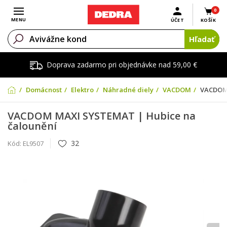
0
Otvoriť menu
MENU
ÚČET
KOŠÍK
Hľadať
Doprava zadarmo pri objednávke nad 59,00 €
Domácnosť
Elektro
Náhradné diely
VACDOM
VACDOM 
VACDOM MAXI SYSTEMAT | Hubice na
čalounění
32
Kód:
EL9507