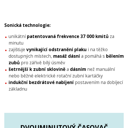
Sonická technologie:
unikátní
patentovaná frekvence 37 000 kmitů
za
minutu
zajišťuje
vynikající odstranění plaku
i na těžko
dostupných místech,
masáž dásní
a pomáhá s
bělením
zubů
pro zářivě bílý úsměv
šetrnější k zubní sklovině
a
dásním
než manuální
nebo běžné elektrické rotační zubní kartáčky
indukční bezdrátové nabíjení
postavením na dobíjecí
základnu
DVOUMINUTOVÝ ČASOVAČ