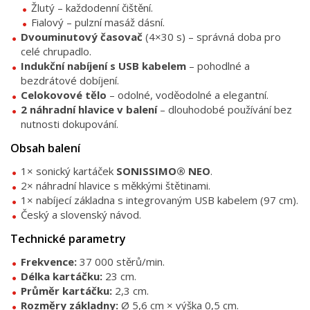
Žlutý – každodenní čištění.
Fialový – pulzní masáž dásní.
Dvouminutový časovač
(4×30 s) – správná doba pro
celé chrupadlo.
Indukční nabíjení s USB kabelem
– pohodlné a
bezdrátové dobíjení.
Celokovové tělo
– odolné, voděodolné a elegantní.
2 náhradní hlavice v balení
– dlouhodobé používání bez
nutnosti dokupování.
Obsah balení
1× sonický kartáček
SONISSIMO® NEO
.
2× náhradní hlavice s měkkými štětinami.
1× nabíjecí základna s integrovaným USB kabelem (97 cm).
Český a slovenský návod.
Technické parametry
Frekvence:
37 000 stěrů/min.
Délka kartáčku:
23 cm.
Průměr kartáčku:
2,3 cm.
Rozměry základny:
Ø 5,6 cm × výška 0,5 cm.