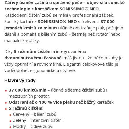
Zářivý úsměv začíná u správné péče – objev sílu sonické
technologie s kartáčkem SONISSIMO® NEO.
Každodenní čištění zubů se mění v profesionální zážitek.
Sonický kartáček
SONISSIMO® NEO
s frekvencí
37 000
jemných kmitů za minutu
účinně odstraňuje plak, pečuje o
dásně a pomáhá s bělením zubů – šetrněji než rotační nebo
manuální kartáčky.
Díky
5 režimům čištění
a integrovanému
dvouminutovému časovači
máš jistotu, že péče o zuby je
vždy optimální a rovnoměrná. Elegantní celokovové tělo je
voděodolné, ergonomické a stylové.
Hlavní výhody
37 000 kmitů/min
– účinné a šetrné čištění zubů i
mezizubních prostor.
Odstraní až o 100 % více plaku
než běžný kartáček.
5 režimů čištění
:
Červený – bělení zubů.
Zelený – intenzivní čištění.
Modrý – citlivé zuby.