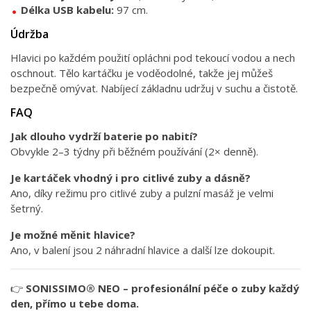
Délka USB kabelu:
97 cm.
Údržba
Hlavici po každém použití opláchni pod tekoucí vodou a nech
oschnout. Tělo kartáčku je voděodolné, takže jej můžeš
bezpečně omývat. Nabíjecí základnu udržuj v suchu a čistotě.
FAQ
Jak dlouho vydrží baterie po nabití?
Obvykle 2–3 týdny při běžném používání (2× denně).
Je kartáček vhodný i pro citlivé zuby a dásně?
Ano, díky režimu pro citlivé zuby a pulzní masáž je velmi
šetrný.
Je možné měnit hlavice?
Ano, v balení jsou 2 náhradní hlavice a další lze dokoupit.
👉
SONISSIMO® NEO – profesionální péče o zuby každý
den, přímo u tebe doma.