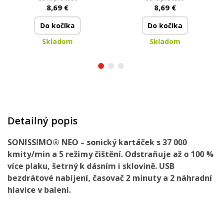
kartáček | pouze pro
8,69 €
8,69 €
starší typ strojku
Do kočíka
Do kočíka
Skladom
Skladom
Detailný popis
SONISSIMO® NEO – sonický kartáček s 37 000
kmity/min a 5 režimy čištění. Odstraňuje až o 100 %
více plaku, šetrný k dásním i sklovině. USB
bezdrátové nabíjení, časovač 2 minuty a 2 náhradní
hlavice v balení.