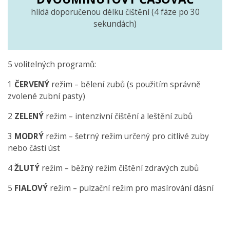
hlídá doporučenou délku čištění (4 fáze po 30
sekundách)
5 volitelných programů:
1
ČERVENÝ
režim – bělení zubů (s použitím správně
zvolené zubní pasty)
2
ZELENÝ
režim – intenzivní čištění a leštění zubů
3
MODRÝ
režim – šetrný režim určený pro citlivé zuby
nebo části úst
4
ŽLUTÝ
režim – běžný režim čištění zdravých zubů
5
FIALOVÝ
režim – pulzační režim pro masírování dásní