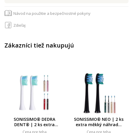
Návod na použitie a bezpečnostné pokyny
Zdieľaj
Zákazníci tiež nakupujú
SONISSIMO® DEDRA
SONISSIMO® NEO | 2 ks
DENT® | 2 ks extra
extra měkký náhradní
měkký náhradní
kartáček – černý
Cena pre teba
Cena pre teba