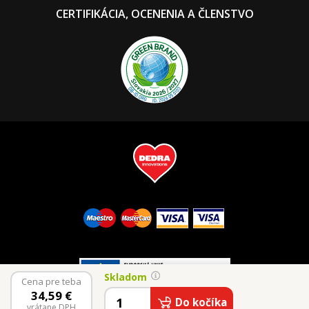
CERTIFIKÁCIA, OCENENIA A ČLENSTVO
Skladom
Cena pre teba
34,59
€
© 2026 Vaše Dedra, s.r.o.
Do kočíka
vrátane DPH