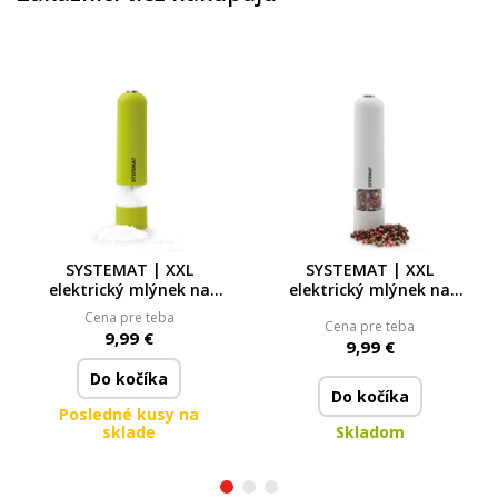
SYSTEMAT | XXL
SYSTEMAT | XXL
elektrický mlýnek na
elektrický mlýnek na
pepř, sůl a koření | LED
pepř, sůl a koření | LED
Cena pre teba
Cena pre teba
osvětlení &
osvětlení &
9,99 €
9,99 €
nastavitelná hrubost |
nastavitelná hrubost |
keramický
keramický
Do kočíka
mechanismus
mechanismus
Do kočíka
Posledné kusy na
sklade
Skladom