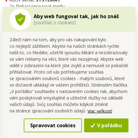
2× šlehací nerezové metly.
2× hnětací nerezové háky.
Aby web fungoval tak, jak ho znáš
Návod k použití.
(souhlas s cookies)
Technické parametry
Záleží nám na tom, aby pro vás nakupování bylo
Výkon:
300 W
co nejlepší zážitkem. Abyste na našich stránkách rychle
Napětí:
220–240 V / 50–60 Hz
našli to, co hledáte, ušetřili spoustu klikání a nezobrazovaly
Počet rychlostí:
5 (s plynulou regulací)
se vám reklamy na věci, které vás nezajímají. Abyste web
Rozměry:
š 13 × h 8,5 × v 18,5 cm
viděli v zobrazení na které jste zvyklí a nemuseli se pokaždé
Délka kabelu:
2 m
přihlašovat. Proto od vás potřebujeme souhlas
Hmotnost:
cca 760 g
se zpracováním souborů cookies - malých souborů, které
Údržba
se dočasně ukládají ve vašem prohlížeči. Stisknutím tlačítka
„V pořádku“ souhlasíte s nastavením cookies tak, abychom
Nástavce po použití jednoduše vyjmi pomocí tlačítka a
vám poskytovali smysluplné a užitečné služby na základě
opláchni pod tekoucí vodou nebo vlož do myčky. Motorovou
vašich údajů. Svůj souhlas můžete kdykoli změnit
část přístroje čistě vlhkým hadříkem.
na stránce zpracování osobních údajů.
Viac veľkostí
FAQ
Spravovat cookies
V pořádku
Je vhodný i na kynutá těsta?
Ano, robustní nerezové háky zvládnou i hutná kynutá těsta.