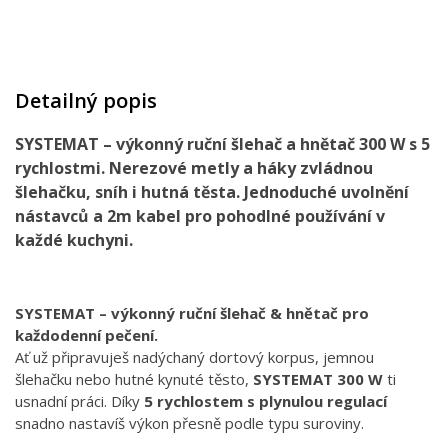
Detailný popis
SYSTEMAT – výkonný ruční šlehač a hnětač 300 W s 5
rychlostmi. Nerezové metly a háky zvládnou
šlehačku, sníh i hutná těsta. Jednoduché uvolnění
nástavců a 2m kabel pro pohodlné používání v
každé kuchyni.
SYSTEMAT – výkonný ruční šlehač & hnětač pro
každodenní pečení.
Ať už připravuješ nadýchaný dortový korpus, jemnou
šlehačku nebo hutné kynuté těsto,
SYSTEMAT 300 W
ti
usnadní práci. Díky
5 rychlostem s plynulou regulací
snadno nastavíš výkon přesně podle typu suroviny.