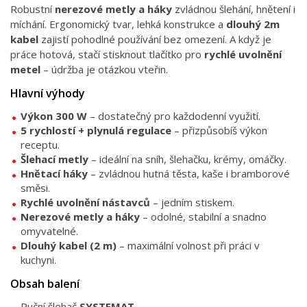
Robustní
nerezové metly a háky
zvládnou šlehání, hnětení i
míchání. Ergonomický tvar, lehká konstrukce a
dlouhý 2m
kabel
zajistí pohodlné používání bez omezení. A když je
práce hotová, stačí stisknout tlačítko pro
rychlé uvolnění
metel
– údržba je otázkou vteřin.
Hlavní výhody
Výkon 300 W
– dostatečný pro každodenní využití.
5 rychlostí + plynulá regulace
– přizpůsobíš výkon
receptu.
Šlehací metly
– ideální na sníh, šlehačku, krémy, omáčky.
Hnětací háky
– zvládnou hutná těsta, kaše i bramborové
směsi.
Rychlé uvolnění nástavců
– jedním stiskem.
Nerezové metly a háky
– odolné, stabilní a snadno
omyvatelné.
Dlouhý kabel (2 m)
– maximální volnost při práci v
kuchyni.
Obsah balení
Ruční šlehač
SYSTEMAT
.